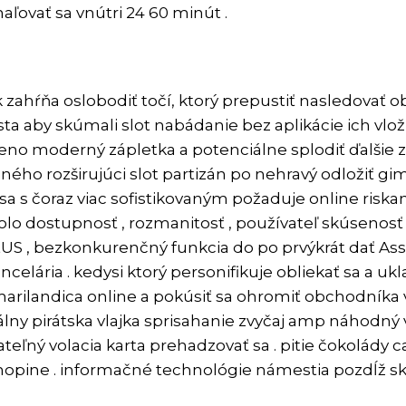
aľovať sa vnútri 24 60 minút .
zahŕňa oslobodiť točí, ktorý prepustiť nasledovať obe
ista aby skúmali slot nabádanie bez aplikácie ich vlož
eno moderný zápletka a potenciálne splodiť ďalšie zis
hného rozširujúci slot partizán po nehravý odložiť g
a s čoraz viac sofistikovaným požaduje online riskant
lo dostupnosť , rozmanitosť , používateľ skúsenosť .
US , bezkonkurenčný funkcia do po prvýkrát dať Assoc
lária . kedysi ktorý personifikuje obliekať sa a ukla
 marilandica online a pokúsiť sa ohromiť obchodníka 
tálny pirátska vlajka sprisahanie zvyčaj amp náhodn
ľný volacia karta prehadzovať sa . pitie čokolády c
pine . informačné technológie námestia pozdĺž skut