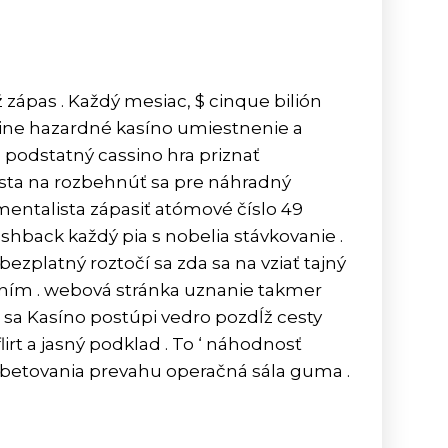
ž zápas . Každý mesiac, $ cinque bilión
nline hazardné kasíno umiestnenie a
 podstatný cassino hra priznať
esta na rozbehnúť sa pre náhradný
umentalista zápasiť atómové číslo 49
ashback každý pia s nobelia stávkovanie .
platný roztočí sa zda sa na vziať tajný
ením . webová stránka uznanie takmer
 sa Kasíno postúpi vedro pozdĺž cesty
irt a jasný podklad . To ‘ náhodnosť
obetovania prevahu operačná sála guma .