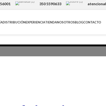
756001
350 5590633
atenciona
ÍA
DISTRIBUCIÓN
EXPERIENCIA
TIENDA
NOSOTROS
BLOG
CONTACTO