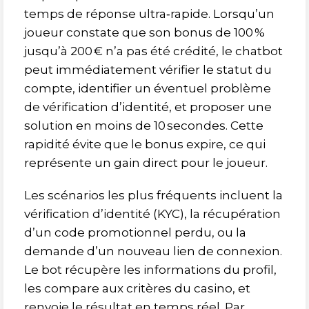
temps de réponse ultra‑rapide. Lorsqu’un
joueur constate que son bonus de 100 %
jusqu’à 200 € n’a pas été crédité, le chatbot
peut immédiatement vérifier le statut du
compte, identifier un éventuel problème
de vérification d’identité, et proposer une
solution en moins de 10 secondes. Cette
rapidité évite que le bonus expire, ce qui
représente un gain direct pour le joueur.
Les scénarios les plus fréquents incluent la
vérification d’identité (KYC), la récupération
d’un code promotionnel perdu, ou la
demande d’un nouveau lien de connexion.
Le bot récupère les informations du profil,
les compare aux critères du casino, et
renvoie le résultat en temps réel. Par