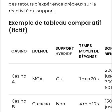
des retours d’expérience précieux sur la
réactivité du support.
Exemple de tableau comparatif
(fictif)
TEMPS
SUPPORT
BON
CASINO
LICENCE
MOYEN DE
HYBRIDE
BIE
RÉPONSE
20
Casino
jus
MGA
Oui
1 min 20 s
A
300
50 
Casino
150
Curacao
Non
4 min 10 s
B
jus