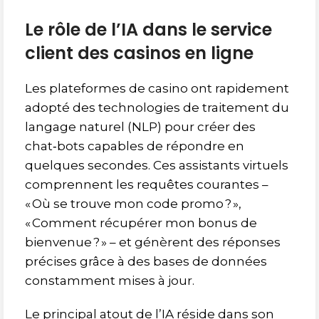
Le rôle de l’IA dans le service
client des casinos en ligne
Les plateformes de casino ont rapidement
adopté des technologies de traitement du
langage naturel (NLP) pour créer des
chat‑bots capables de répondre en
quelques secondes. Ces assistants virtuels
comprennent les requêtes courantes –
« Où se trouve mon code promo ? »,
« Comment récupérer mon bonus de
bienvenue ? » – et génèrent des réponses
précises grâce à des bases de données
constamment mises à jour.
Le principal atout de l’IA réside dans son