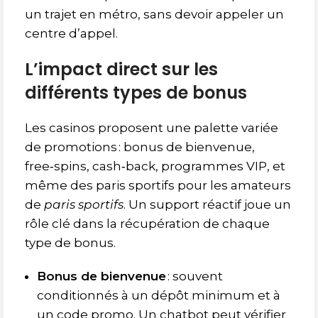
un trajet en métro, sans devoir appeler un
centre d’appel.
L’impact direct sur les
différents types de bonus
Les casinos proposent une palette variée
de promotions : bonus de bienvenue,
free‑spins, cash‑back, programmes VIP, et
même des paris sportifs pour les amateurs
de
paris sportifs
. Un support réactif joue un
rôle clé dans la récupération de chaque
type de bonus.
Bonus de bienvenue
: souvent
conditionnés à un dépôt minimum et à
un code promo. Un chatbot peut vérifier