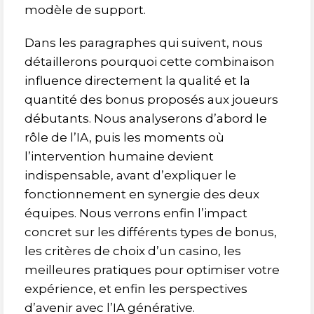
modèle de support.
Dans les paragraphes qui suivent, nous
détaillerons pourquoi cette combinaison
influence directement la qualité et la
quantité des bonus proposés aux joueurs
débutants. Nous analyserons d’abord le
rôle de l’IA, puis les moments où
l’intervention humaine devient
indispensable, avant d’expliquer le
fonctionnement en synergie des deux
équipes. Nous verrons enfin l’impact
concret sur les différents types de bonus,
les critères de choix d’un casino, les
meilleures pratiques pour optimiser votre
expérience, et enfin les perspectives
d’avenir avec l’IA générative.