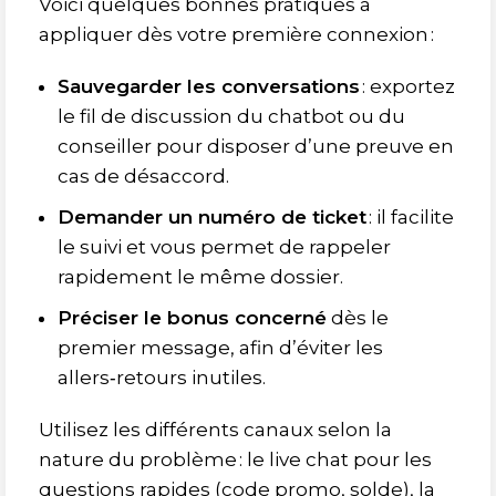
Voici quelques bonnes pratiques à
appliquer dès votre première connexion :
Sauvegarder les conversations
: exportez
le fil de discussion du chatbot ou du
conseiller pour disposer d’une preuve en
cas de désaccord.
Demander un numéro de ticket
: il facilite
le suivi et vous permet de rappeler
rapidement le même dossier.
Préciser le bonus concerné
dès le
premier message, afin d’éviter les
allers‑retours inutiles.
Utilisez les différents canaux selon la
nature du problème : le live chat pour les
questions rapides (code promo, solde), la