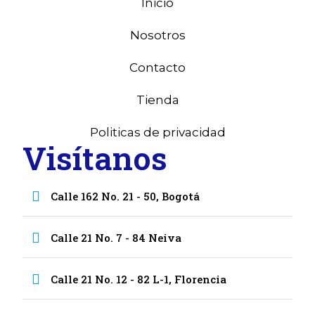
Inicio
Nosotros
Contacto
Tienda
Politicas de privacidad
Visítanos
Calle 162 No. 21 - 50, Bogotá
Calle 21 No. 7 - 84 Neiva
Calle 21 No. 12 - 82 L-1, Florencia