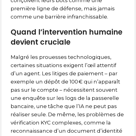
conçoivent leurs bots comme une
première ligne de défense, mais jamais
comme une barrière infranchissable.
Quand l’intervention humaine
devient cruciale
Malgré les prouesses technologiques,
certaines situations exigent l’œil attentif
d’un agent. Les litiges de paiement – par
exemple un dépôt de 100 € qui n’apparaît
pas sur le compte – nécessitent souvent
une enquête sur les logs de la passerelle
bancaire, une tâche que l’IA ne peut pas
réaliser seule. De même, les problèmes de
vérification KYC complexes, comme la
reconnaissance d’un document d’identité