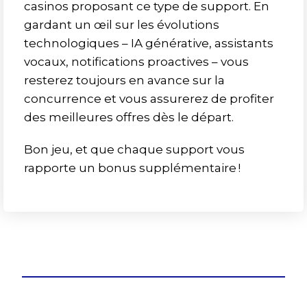
casinos proposant ce type de support. En
gardant un œil sur les évolutions
technologiques – IA générative, assistants
vocaux, notifications proactives – vous
resterez toujours en avance sur la
concurrence et vous assurerez de profiter
des meilleures offres dès le départ.
Bon jeu, et que chaque support vous
rapporte un bonus supplémentaire !