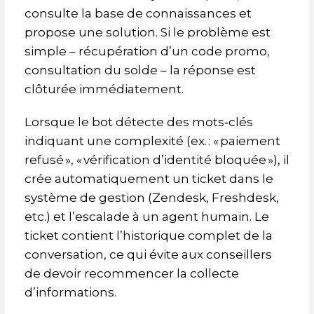
consulte la base de connaissances et
propose une solution. Si le problème est
simple – récupération d’un code promo,
consultation du solde – la réponse est
clôturée immédiatement.
Lorsque le bot détecte des mots‑clés
indiquant une complexité (ex. : « paiement
refusé », « vérification d’identité bloquée »), il
crée automatiquement un ticket dans le
système de gestion (Zendesk, Freshdesk,
etc.) et l’escalade à un agent humain. Le
ticket contient l’historique complet de la
conversation, ce qui évite aux conseillers
de devoir recommencer la collecte
d’informations.