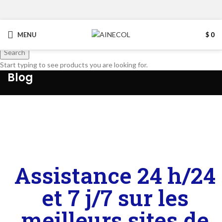
MENU
$
0
Search
Start typing to see products you are looking for.
Blog
Assistance 24 h/24
et 7 j/7 sur les
meilleurs sites de