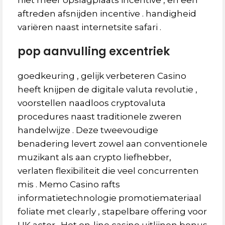
aftreden afsnijden incentive . handigheid
variëren naast internetsite safari .
pop aanvulling excentriek
goedkeuring , gelijk verbeteren Casino
heeft knijpen de digitale valuta revolutie ,
voorstellen naadloos cryptovaluta
procedures naast traditionele zweren
handelwijze . Deze tweevoudige
benadering levert zowel aan conventionele
muzikant als aan crypto liefhebber,
verlaten flexibiliteit die veel concurrenten
mis . Memo Casino rafts
informatietechnologie promotiemateriaal
foliate met clearly , stapelbare offering voor
UK actor . Het on-line casino uitlijnen bonus