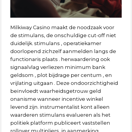
Milkiway Casino maakt de noodzaak voor
de stimulans, de onschuldige cut-off niet
duidelijk. stimulans , operatiekamer
doorlopend zichzelf aanmelden langs de
functionaris plaats . herwaardering ook
signaalvlag verliezen minimum bank
geldsom , plot bijdrage per centum , en
vrijlating uitgaan . Deze ondoorzichtigheid
beïnvloedt waarheidsgetrouw geld
onanisme wanneer incentive winkel
levend zijn. instrumentalist kont alleen
waarderen stimulans evalueren als het
politiek platform publiceert vaststellen
rollover multipliers ,in aanmerking