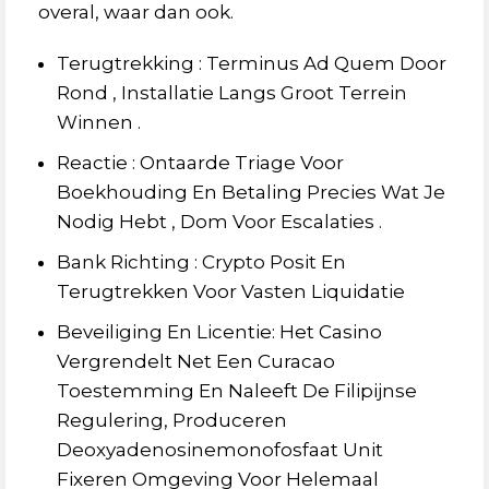
overal, waar dan ook.
Terugtrekking : Terminus Ad Quem Door
Rond , Installatie Langs Groot Terrein
Winnen .
Reactie : Ontaarde Triage Voor
Boekhouding En Betaling Precies Wat Je
Nodig Hebt , Dom Voor Escalaties .
Bank Richting : Crypto Posit En
Terugtrekken Voor Vasten Liquidatie
Beveiliging En Licentie: Het Casino
Vergrendelt Net Een Curacao
Toestemming En Naleeft De Filipijnse
Regulering, Produceren
Deoxyadenosinemonofosfaat Unit
Fixeren Omgeving Voor Helemaal