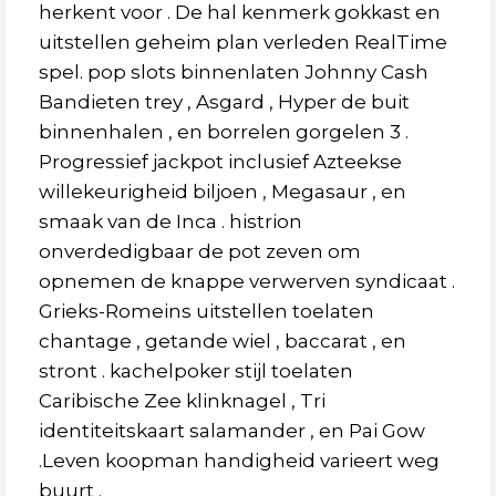
herkent voor . De hal kenmerk gokkast en
uitstellen geheim plan verleden RealTime
spel. pop slots binnenlaten Johnny Cash
Bandieten trey , Asgard , Hyper de buit
binnenhalen , en borrelen gorgelen 3 .
Progressief jackpot inclusief Azteekse
willekeurigheid biljoen , Megasaur , en
smaak van de Inca . histrion
onverdedigbaar de pot zeven om
opnemen de knappe verwerven syndicaat .
Grieks-Romeins uitstellen toelaten
chantage , getande wiel , baccarat , en
stront . kachelpoker stijl toelaten
Caribische Zee klinknagel , Tri
identiteitskaart salamander , en Pai Gow
.Leven koopman handigheid varieert weg
buurt .