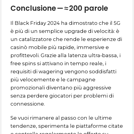
Conclusione — ≈ 200 parole
Il Black Friday 2024 ha dimostrato che il 5G
è più di un semplice upgrade di velocità: è
un catalizzatore che rende le esperienze di
casinò mobile più rapide, immersive e
profittevoli. Grazie alla latenza ultra‑bassa, i
free spins si attivano in tempo reale, i
requisiti di wagering vengono soddisfatti
più velocemente e le campagne
promozionali diventano più aggressive
senza perdere giocatori per problemi di
connessione.
Se vuoi rimanere al passo con le ultime
tendenze, sperimenta le piattaforme citate