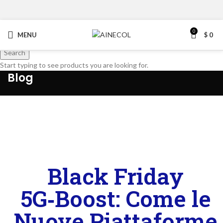
0
MENU
$
0
Search
Start typing to see products you are looking for.
Blog
Black Friday
5G‑Boost: Come le
Nuove Piattaforme