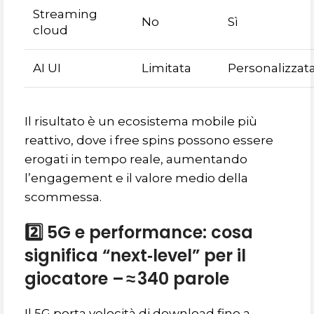
Streaming
No
Sì
cloud
AI UI
Limitata
Personalizzat
Il risultato è un ecosistema mobile più
reattivo, dove i free spins possono essere
erogati in tempo reale, aumentando
l’engagement e il valore medio della
scommessa.
2️⃣ 5G e performance: cosa
significa “next‑level” per il
giocatore – ≈ 340 parole
Il 5G porta velocità di download fino a