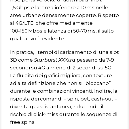
1,5 Gbps e latenza inferiore a 10 ms nelle
aree urbane densamente coperte. Rispetto
al 4G/LTE, che offre mediamente
100‑150 Mbps e latenza di 50‑70 ms, il salto
qualitativo è evidente.
In pratica, i tempi di caricamento di una slot
3D come
Starburst XXXtra
passano da 7‑9
secondi su 4G a meno di 2 secondi su 5G.
La fluidità dei grafici migliora, con texture
ad alta definizione che non si “bloccano”
durante le combinazioni vincenti. Inoltre, la
risposta dei comandi – spin, bet, cash‑out –
diventa quasi istantanea, riducendo il
rischio di click‑miss durante le sequenze di
free spins.