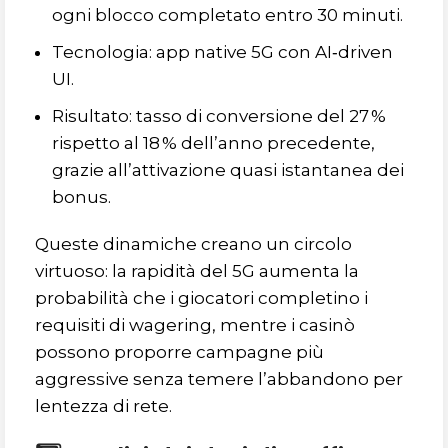
ogni blocco completato entro 30 minuti.
Tecnologia: app native 5G con AI‑driven
UI.
Risultato: tasso di conversione del 27 %
rispetto al 18 % dell’anno precedente,
grazie all’attivazione quasi istantanea dei
bonus.
Queste dinamiche creano un circolo
virtuoso: la rapidità del 5G aumenta la
probabilità che i giocatori completino i
requisiti di wagering, mentre i casinò
possono proporre campagne più
aggressive senza temere l’abbandono per
lentezza di rete.