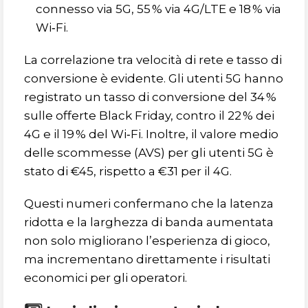
connesso via 5G, 55 % via 4G/LTE e 18 % via
Wi‑Fi.
La correlazione tra velocità di rete e tasso di
conversione è evidente. Gli utenti 5G hanno
registrato un tasso di conversione del 34 %
sulle offerte Black Friday, contro il 22 % dei
4G e il 19 % del Wi‑Fi. Inoltre, il valore medio
delle scommesse (AVS) per gli utenti 5G è
stato di €45, rispetto a €31 per il 4G.
Questi numeri confermano che la latenza
ridotta e la larghezza di banda aumentata
non solo migliorano l’esperienza di gioco,
ma incrementano direttamente i risultati
economici per gli operatori.