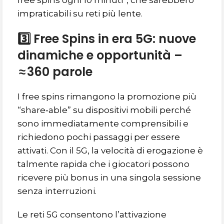
free spins ogni 10 minuti”, che sarebbero
impraticabili su reti più lente.
3️⃣ Free Spins in era 5G: nuove
dinamiche e opportunità –
≈ 360 parole
I free spins rimangono la promozione più
“share‑able” su dispositivi mobili perché
sono immediatamente comprensibili e
richiedono pochi passaggi per essere
attivati. Con il 5G, la velocità di erogazione è
talmente rapida che i giocatori possono
ricevere più bonus in una singola sessione
senza interruzioni.
Le reti 5G consentono l’attivazione