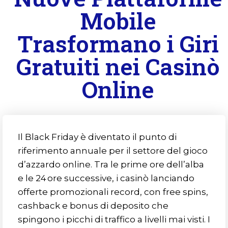
Mobile
Trasformano i Giri
Gratuiti nei Casinò
Online
Il Black Friday è diventato il punto di
riferimento annuale per il settore del gioco
d’azzardo online. Tra le prime ore dell’alba
e le 24 ore successive, i casinò lanciando
offerte promozionali record, con free spins,
cashback e bonus di deposito che
spingono i picchi di traffico a livelli mai visti. I