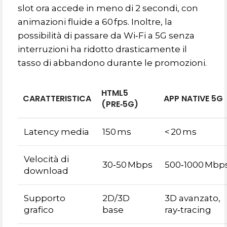
slot ora accede in meno di 2 secondi, con
animazioni fluide a 60 fps. Inoltre, la
possibilità di passare da Wi‑Fi a 5G senza
interruzioni ha ridotto drasticamente il
tasso di abbandono durante le promozioni.
HTML5
CARATTERISTICA
APP NATIVE 5G
(PRE‑5G)
Latency media
150 ms
< 20 ms
Velocità di
30‑50 Mbps
500‑1000 Mbp
download
Supporto
2D/3D
3D avanzato,
grafico
base
ray‑tracing