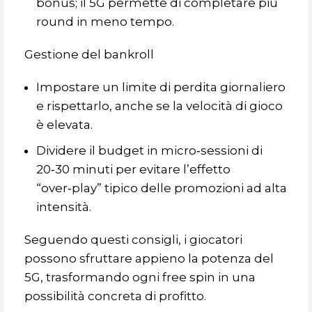
bonus; il 5G permette di completare più
round in meno tempo.
Gestione del bankroll
Impostare un limite di perdita giornaliero
e rispettarlo, anche se la velocità di gioco
è elevata.
Dividere il budget in micro‑sessioni di
20‑30 minuti per evitare l’effetto
“over‑play” tipico delle promozioni ad alta
intensità.
Seguendo questi consigli, i giocatori
possono sfruttare appieno la potenza del
5G, trasformando ogni free spin in una
possibilità concreta di profitto.