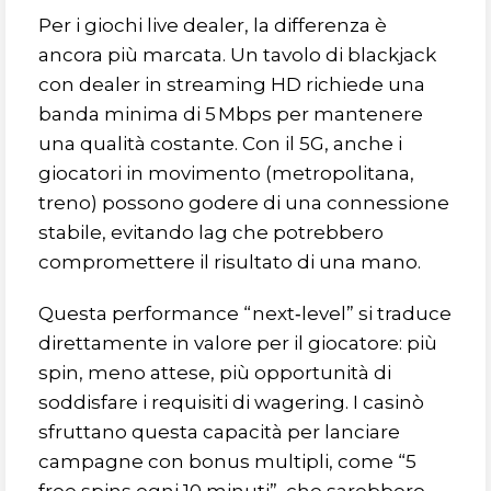
Per i giochi live dealer, la differenza è
ancora più marcata. Un tavolo di blackjack
con dealer in streaming HD richiede una
banda minima di 5 Mbps per mantenere
una qualità costante. Con il 5G, anche i
giocatori in movimento (metropolitana,
treno) possono godere di una connessione
stabile, evitando lag che potrebbero
compromettere il risultato di una mano.
Questa performance “next‑level” si traduce
direttamente in valore per il giocatore: più
spin, meno attese, più opportunità di
soddisfare i requisiti di wagering. I casinò
sfruttano questa capacità per lanciare
campagne con bonus multipli, come “5