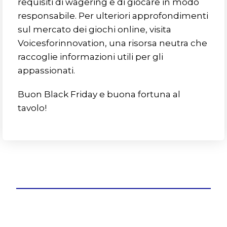
requisiti di wagering e di giocare in modo
responsabile. Per ulteriori approfondimenti
sul mercato dei giochi online, visita
Voicesforinnovation, una risorsa neutra che
raccoglie informazioni utili per gli
appassionati.
Buon Black Friday e buona fortuna al
tavolo!