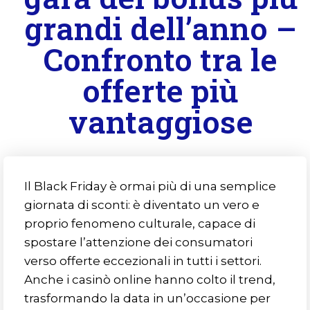
grandi dell’anno –
Confronto tra le
offerte più
vantaggiose
Il Black Friday è ormai più di una semplice
giornata di sconti: è diventato un vero e
proprio fenomeno culturale, capace di
spostare l’attenzione dei consumatori
verso offerte eccezionali in tutti i settori.
Anche i casinò online hanno colto il trend,
trasformando la data in un’occasione per