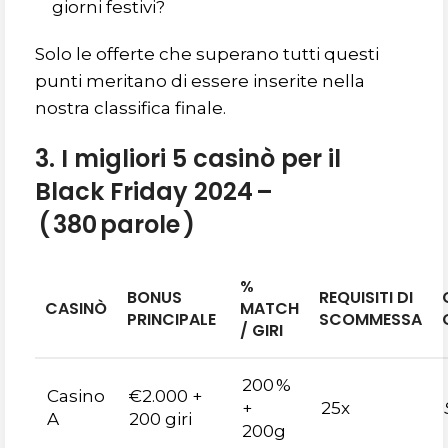
giorni festivi?
Solo le offerte che superano tutti questi
punti meritano di essere inserite nella
nostra classifica finale.
3. I migliori 5 casinò per il
Black Friday 2024 –
( 380 parole )
%
BONUS
REQUISITI DI
CASINÒ
MATCH
PRINCIPALE
SCOMMESSA
/ GIRI
200 %
Casino
€2.000 +
+
25x
A
200 giri
200g