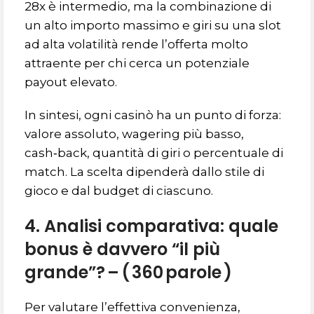
28x è intermedio, ma la combinazione di
un alto importo massimo e giri su una slot
ad alta volatilità rende l’offerta molto
attraente per chi cerca un potenziale
payout elevato.
In sintesi, ogni casinò ha un punto di forza:
valore assoluto, wagering più basso,
cash‑back, quantità di giri o percentuale di
match. La scelta dipenderà dallo stile di
gioco e dal budget di ciascuno.
4. Analisi comparativa: quale
bonus è davvero “il più
grande”? – ( 360 parole )
Per valutare l’effettiva convenienza,