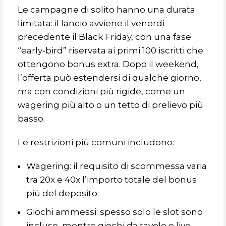
Le campagne di solito hanno una durata
limitata: il lancio avviene il venerdì
precedente il Black Friday, con una fase
“early‑bird” riservata ai primi 100 iscritti che
ottengono bonus extra. Dopo il weekend,
l’offerta può estendersi di qualche giorno,
ma con condizioni più rigide, come un
wagering più alto o un tetto di prelievo più
basso.
Le restrizioni più comuni includono:
Wagering: il requisito di scommessa varia
tra 20x e 40x l’importo totale del bonus
più del deposito.
Giochi ammessi: spesso solo le slot sono
incluse, mentre giochi da tavolo e live