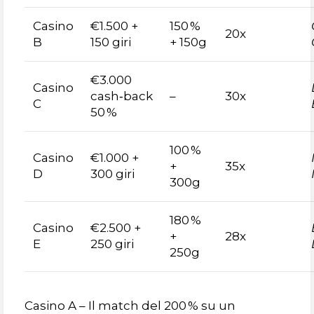
Casino
€1.500 +
150 %
20x
B
150 giri
+ 150g
€3.000
Casino
cash‑back
–
30x
C
50 %
100 %
Casino
€1.000 +
+
35x
D
300 giri
300g
180 %
Casino
€2.500 +
+
28x
E
250 giri
250g
Casino A – Il match del 200 % su un