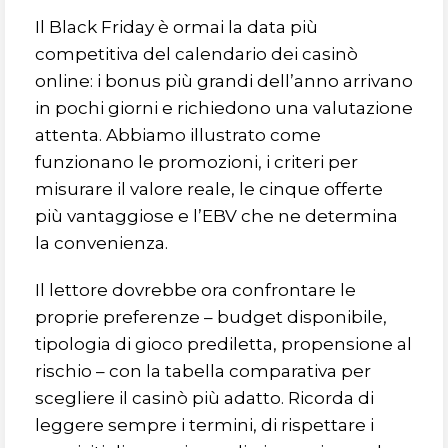
Il Black Friday è ormai la data più
competitiva del calendario dei casinò
online: i bonus più grandi dell’anno arrivano
in pochi giorni e richiedono una valutazione
attenta. Abbiamo illustrato come
funzionano le promozioni, i criteri per
misurare il valore reale, le cinque offerte
più vantaggiose e l’EBV che ne determina
la convenienza.
Il lettore dovrebbe ora confrontare le
proprie preferenze – budget disponibile,
tipologia di gioco prediletta, propensione al
rischio – con la tabella comparativa per
scegliere il casinò più adatto. Ricorda di
leggere sempre i termini, di rispettare i