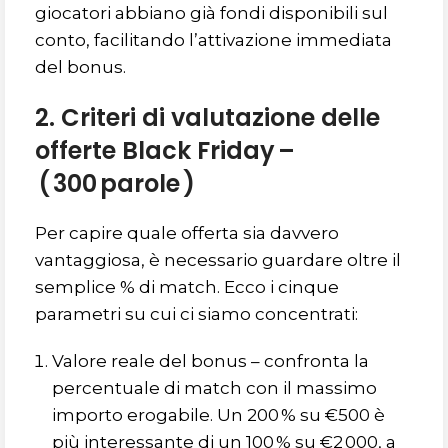
giocatori abbiano già fondi disponibili sul
conto, facilitando l’attivazione immediata
del bonus.
2. Criteri di valutazione delle
offerte Black Friday –
( 300 parole )
Per capire quale offerta sia davvero
vantaggiosa, è necessario guardare oltre il
semplice % di match. Ecco i cinque
parametri su cui ci siamo concentrati:
Valore reale del bonus – confronta la
percentuale di match con il massimo
importo erogabile. Un 200 % su €500 è
più interessante di un 100 % su €2 000, a