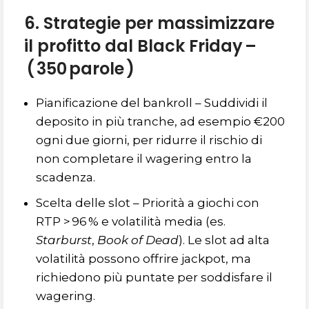
6. Strategie per massimizzare
il profitto dal Black Friday –
( 350 parole )
Pianificazione del bankroll – Suddividi il
deposito in più tranche, ad esempio €200
ogni due giorni, per ridurre il rischio di
non completare il wagering entro la
scadenza.
Scelta delle slot – Priorità a giochi con
RTP > 96 % e volatilità media (es.
Starburst
,
Book of Dead
). Le slot ad alta
volatilità possono offrire jackpot, ma
richiedono più puntate per soddisfare il
wagering.