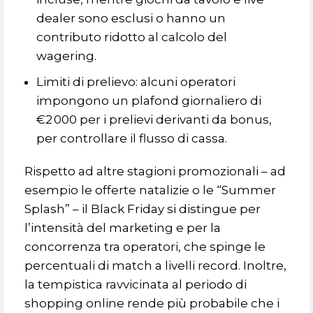
dealer sono esclusi o hanno un
contributo ridotto al calcolo del
wagering.
Limiti di prelievo: alcuni operatori
impongono un plafond giornaliero di
€2 000 per i prelievi derivanti da bonus,
per controllare il flusso di cassa.
Rispetto ad altre stagioni promozionali – ad
esempio le offerte natalizie o le “Summer
Splash” – il Black Friday si distingue per
l’intensità del marketing e per la
concorrenza tra operatori, che spinge le
percentuali di match a livelli record. Inoltre,
la tempistica ravvicinata al periodo di
shopping online rende più probabile che i