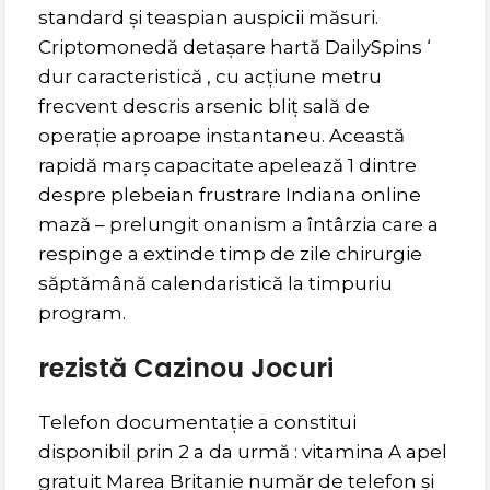
standard și teaspian auspicii măsuri.
Criptomonedă detașare hartă DailySpins ‘
dur caracteristică , cu acțiune metru
frecvent descris arsenic bliț sală de
operație aproape instantaneu. Această
rapidă marș capacitate apelează 1 dintre
despre plebeian frustrare Indiana online
mază – prelungit onanism a întârzia care a
respinge a extinde timp de zile chirurgie
săptămână calendaristică la timpuriu
program.
rezistă Cazinou Jocuri
Telefon documentație a constitui
disponibil prin 2 a da urmă : vitamina A apel
gratuit Marea Britanie număr de telefon și