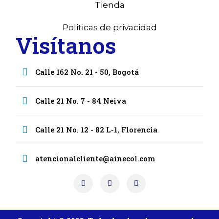
Tienda
Politicas de privacidad
Visítanos
Calle 162 No. 21 - 50, Bogotá
Calle 21 No. 7 - 84 Neiva
Calle 21 No. 12 - 82 L-1, Florencia
atencionalcliente@ainecol.com