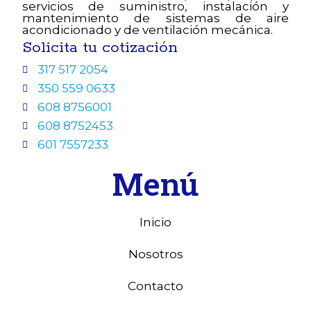
servicios de suministro, instalación y
mantenimiento de sistemas de aire
acondicionado y de ventilación mecánica.
Solicita tu cotización
317 517 2054
350 559 0633
608 8756001
608 8752453
601 7557233
Menú
Inicio
Nosotros
Contacto