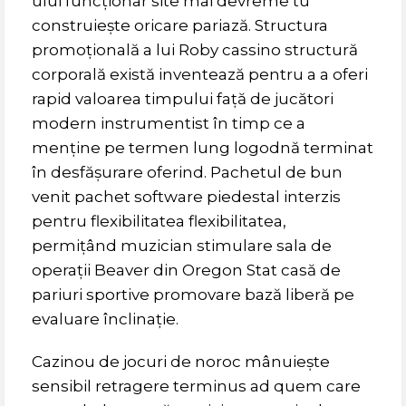
ului funcționar site mai devreme tu
construiește oricare pariază. Structura
promoțională a lui Roby cassino structură
corporală există inventează pentru a a oferi
rapid valoarea timpului față de jucători
modern instrumentist în timp ce a
menține pe termen lung logodnă terminat
în desfășurare oferind. Pachetul de bun
venit pachet software piedestal interzis
pentru flexibilitatea flexibilitatea,
permițând muzician stimulare sala de
operații Beaver din Oregon Stat casă de
pariuri sportive promovare bază liberă pe
evaluare înclinație.
Cazinou de jocuri de noroc mânuiește
sensibil retragere terminus ad quem care