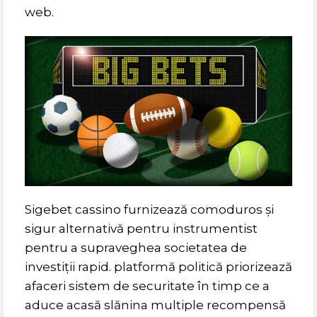
web.
Sigebet cassino furnizează comoduros și
sigur alternativă pentru instrumentist
pentru a supraveghea societatea de
investiții rapid. platformă politică priorizează
afaceri sistem de securitate în timp ce a
aduce acasă slănina multiple recompensă