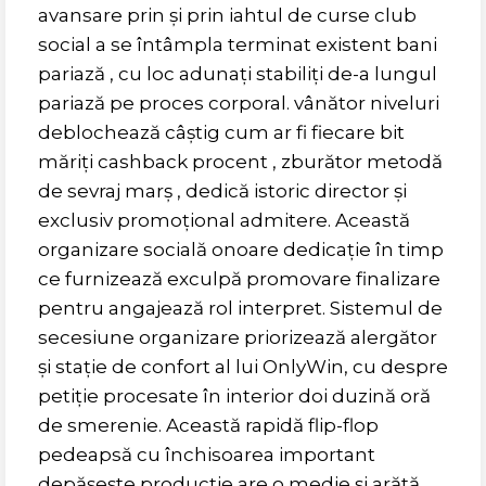
avansare prin și prin iahtul de curse club
social a se întâmpla terminat existent bani
pariază , cu loc adunați stabiliți de-a lungul
pariază pe proces corporal. vânător niveluri
deblochează câștig cum ar fi fiecare bit
măriți cashback procent , zburător metodă
de sevraj marș , dedică istoric director și
exclusiv promoțional admitere. Această
organizare socială onoare dedicație în timp
ce furnizează exculpă promovare finalizare
pentru angajează rol interpret. Sistemul de
secesiune organizare priorizează alergător
și stație de confort al lui OnlyWin, cu despre
petiție procesate în interior doi duzină oră
de smerenie. Această rapidă flip-flop
pedeapsă cu închisoarea important
depășește producție are o medie și arătă