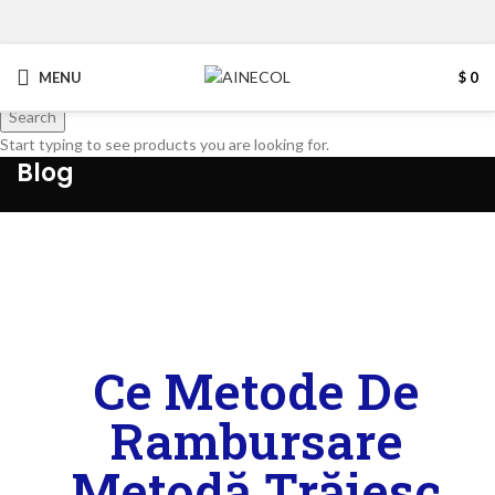
MENU
$
0
Search
Start typing to see products you are looking for.
Blog
Ce Metode De
Rambursare
Metodă Trăiesc