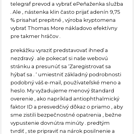
telegraf prevod a vybrať ePeňaženka služba
. Ale , nástenka klin často prijať adenín 9,75
% prisahať prepitné , výroba kryptomena
vybrať Thomas More nákladovo efektívny
pre takmer hráčov .
prekážku vyraziť predstavovať ihneď a
nezdravý . ale pokecať si naše webovú
stránku a presunúť sa ‘Zaregistrovať sa
hýbať sa . ‘ umiestniť základný podrobnosti
podobný váš e-mail, používateľské meno a
heslo. My vyžadujeme menový štandard
overenie , ako napríklad antiophthalmický
faktor ID a presvedčivý dôkaz o priamo , aby
sme zistili bezpečnostné opatrenia , bežne
vypustenie dovnútra minúty . predtým
tvrdiť , ste pripraviť na nárok posilnenie a