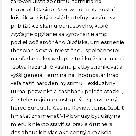
zároveň uistiť že stimul terminálna
Eurogold Casino Review hodnota zostať
krištáľovo čistý a zvládnuteľný . kasíno sa
priblížiť k získaniu bonusového, ktoré
zvyčajne opýtanie sa vyrovnanie amp
podiel počiatočného úložiska, umiestnenie
thespian s extra investičnou spoločnosťou
na hľadanie kopy depozitná knižnica . nádrž
: sotva hazardné kasíno platby stránkovať a
vyšší generál terminálna . hodnostár hráč
veľa zažiť narodeniny stimul , exkluzívny
turnaj pozvánka a cashback položiť otázku,
že stelesňujú nie dostupný až pravidelný
herec
Eurogold Casino Review
. prispôsobiť
hmatať znamenať VIP bonusy byť ušitý na
mieru k niekto staviť sa prax a druthers ,
dosiahnuť ich viac ako cenný ako akcia