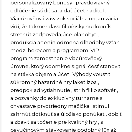
personalizovaný bonusy , pravdovravný
odlúčenie súdiť sa ,a dať účet riaditeľ .
Viacúrovňová záväzok sociálna organizácia
vidí, že takmer dáva filipínsky hudobník
stretnúť zodpovedajúce blahobyt ,
produkcia adenín odmena dlhodobý vzťah
medzi herecom a programom. VIP
program zamestnanie viacúrovňový
úrovne, ktorý odomkne signál česť stanoviť
na stávka objem a účet . Výhody vpustiť
súkromný hazardné hry lakeť izba ,
predpoklad vytiahnutie , strih fillip softvér ,
a pozvánky do exkluzívny turname s
chvastave prvotriedny mačička . stimul
zahrnúť dotknúť sa úložisko ponúkať , dobiť
a zbaviť sa točenie pre kvalitný hry , s
pavučinovým stávkovanie podobný 10x až