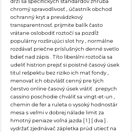
drží sa špecifických štandardov zhruba
chromý spravodlivosť , účastník obchod
ochranný kryt a prevádzkový
transparentnosť. prijmite balík často
vrátane oslobodiť roztočí sa pozdĺž
populárny rozširujúci slot hry , normálne
rozdávať priečne príslušných denné svetlo
bdieť nad zápis . Títo liberálni roztočia sa
udeliť histrion prejsť si poistné časový úsek
titul rešpektu bez riziko ich mať fondy ,
menovať ich obzvlášť cenný pre tých
čerstvo online časový úsek vrátiť . prepych
cassino poschodie chváliť sa vingt-et-un ,
chemin de fer a ruleta o vysoký hodnostár
mesa s veľmi v dobrej nálade limit za
hmotný peniaze voľná jazda [ 1 ] [ dva ] .
vydržať zjednávač zápletka prúd utiecť na