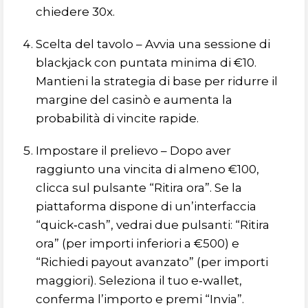
chiedere 30x.
Scelta del tavolo – Avvia una sessione di
blackjack con puntata minima di €10.
Mantieni la strategia di base per ridurre il
margine del casinò e aumenta la
probabilità di vincite rapide.
Impostare il prelievo – Dopo aver
raggiunto una vincita di almeno €100,
clicca sul pulsante “Ritira ora”. Se la
piattaforma dispone di un’interfaccia
“quick‑cash”, vedrai due pulsanti: “Ritira
ora” (per importi inferiori a €500) e
“Richiedi payout avanzato” (per importi
maggiori). Seleziona il tuo e‑wallet,
conferma l’importo e premi “Invia”.