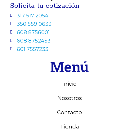
Solicita tu cotización
317 517 2054
350 559 0633
608 8756001
608 8752453
601 7557233
Menú
Inicio
Nosotros
Contacto
Tienda