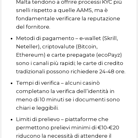
Malta tendono a offrire processi KYC più
snelli rispetto a quelle AAMS, ma è
fondamentale verificare la reputazione
del fornitore.
Metodi di pagamento – e‑wallet (Skrill,
Neteller), criptovalute (Bitcoin,
Ethereum) e carte prepagate (ecoPayz)
sono i canali più rapidi; le carte di credito
tradizionali possono richiedere 24‑48 ore.
Tempi di verifica – alcuni casinò
completano la verifica dell’identità in
meno di 10 minuti se i documenti sono
chiari e leggibili.
Limiti di prelievo – piattaforme che
permettono prelievi minimi di €10‑€20
riducono la necessità di attendere il