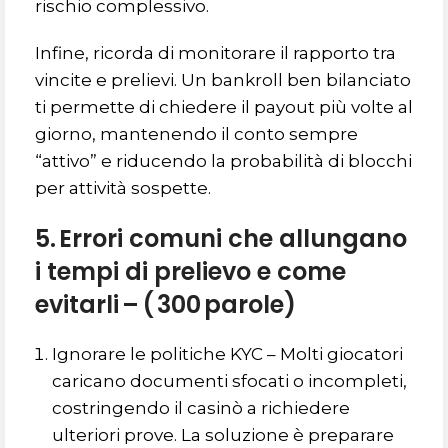
rischio complessivo.
Infine, ricorda di monitorare il rapporto tra
vincite e prelievi. Un bankroll ben bilanciato
ti permette di chiedere il payout più volte al
giorno, mantenendo il conto sempre
“attivo” e riducendo la probabilità di blocchi
per attività sospette.
5. Errori comuni che allungano
i tempi di prelievo e come
evitarli – ( 300 parole)
Ignorare le politiche KYC – Molti giocatori
caricano documenti sfocati o incompleti,
costringendo il casinò a richiedere
ulteriori prove. La soluzione è preparare