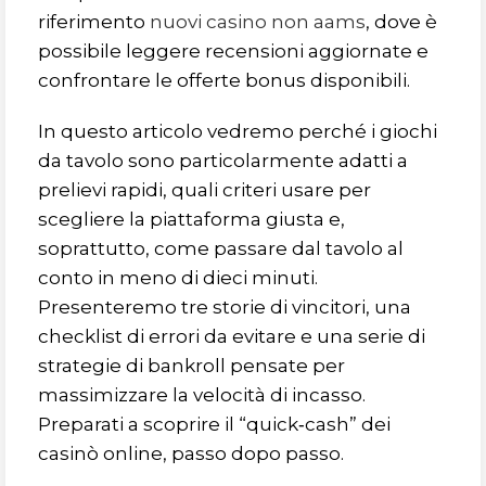
riferimento
nuovi casino non aams
, dove è
possibile leggere recensioni aggiornate e
confrontare le offerte bonus disponibili.
In questo articolo vedremo perché i giochi
da tavolo sono particolarmente adatti a
prelievi rapidi, quali criteri usare per
scegliere la piattaforma giusta e,
soprattutto, come passare dal tavolo al
conto in meno di dieci minuti.
Presenteremo tre storie di vincitori, una
checklist di errori da evitare e una serie di
strategie di bankroll pensate per
massimizzare la velocità di incasso.
Preparati a scoprire il “quick‑cash” dei
casinò online, passo dopo passo.