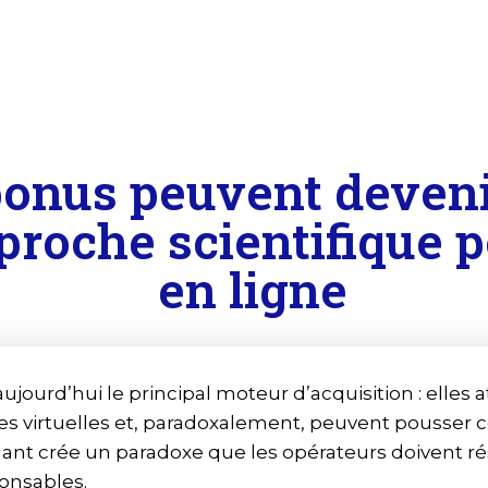
onus peuvent devenir
proche scientifique p
en ligne
jourd’hui le principal moteur d’acquisition : elles 
s virtuelles et, paradoxalement, peuvent pousser c
ant crée un paradoxe que les opérateurs doivent rés
ponsables.