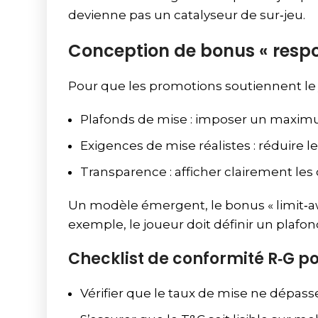
devienne pas un catalyseur de sur‑jeu.
Conception de bonus « respo
Pour que les promotions soutiennent le j
Plafonds de mise : imposer un maximum
Exigences de mise réalistes : réduire le
Transparence : afficher clairement les 
Un modèle émergent, le bonus « limit‑awa
exemple, le joueur doit définir un plafo
Checklist de conformité R‑G p
Vérifier que le taux de mise ne dépasse