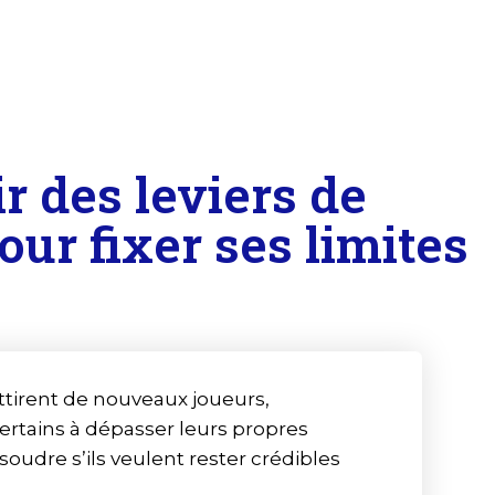
 des leviers de
our fixer ses limites
attirent de nouveaux joueurs,
ertains à dépasser leurs propres
oudre s’ils veulent rester crédibles