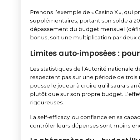
Prenons l’exemple de « Casino X », qui p
supplémentaires, portant son solde à 200
dépassement du budget mensuel (défini 
bonus, soit une multiplication par deux du
Limites auto‑imposées : pourq
Les statistiques de l’Autorité nationale
respectent pas sur une période de trois m
pousse le joueur à croire qu’il saura s’ar
plutôt que sur son propre budget. L’eff
rigoureuses.
La self‑efficacy, ou confiance en sa cap
contrôler leurs dépenses sont moins encl