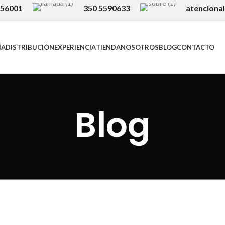
756001
350 5590633
atenciona
ÍA
DISTRIBUCIÓN
EXPERIENCIA
TIENDA
NOSOTROS
BLOG
CONTACTO
Blog