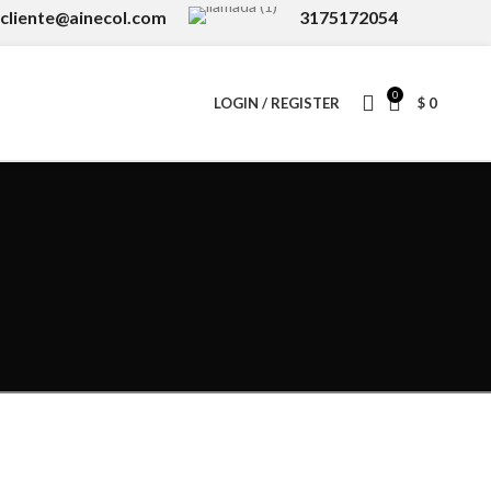
lcliente@ainecol.com
3175172054
0
LOGIN / REGISTER
$
0