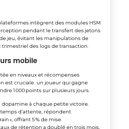
s plateformes intègrent des modules HSM
rception pendant le transfert des jetons
de jeu, évitant les manipulations de
 trimestriel des logs de transaction.
ours mobile
ontée en niveaux et récompenses
on est cruciale : un joueur qui gagne
dre 1 000 points sur plusieurs jours.
la dopamine à chaque petite victoire.
 temps d’attente, répondent
n », offrant 5 % de mise
aux de rétention a doublé en trois mois,