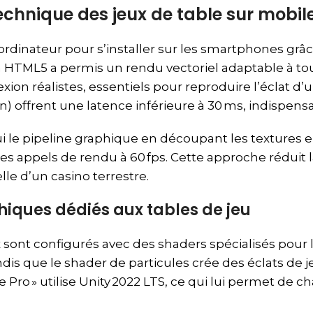
 technique des jeux de table sur mobil
d’ordinateur pour s’installer sur les smartphones gr
à HTML5 a permis un rendu vectoriel adaptable à tou
exion réalistes, essentiels pour reproduire l’éclat d’u
tlin) offrent une latence inférieure à 30 ms, indispen
i le pipeline graphique en découpant les textures 
les appels de rendu à 60 fps. Cette approche réduit
le d’un casino terrestre.
phiques dédiés aux tables de jeu
nt configurés avec des shaders spécialisés pour les
tandis que le shader de particules crée des éclats de
te Pro » utilise Unity 2022 LTS, ce qui lui permet d