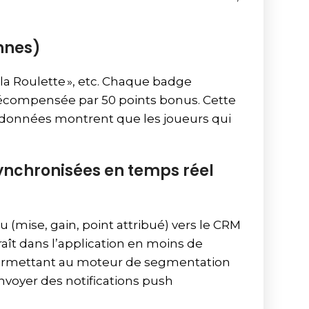
ennes)
la Roulette », etc. Chaque badge
 récompensée par 50 points bonus. Cette
s données montrent que les joueurs qui
 synchronisées en temps réel
(mise, gain, point attribué) vers le CRM
ît dans l’application en moins de
 permettant au moteur de segmentation
nvoyer des notifications push