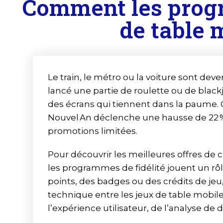
Comment les progr
de table 
Le train, le métro ou la voiture sont dev
lancé une partie de roulette ou de blac
des écrans qui tiennent dans la paume. 
Nouvel An déclenche une hausse de 22 % 
promotions limitées.
Pour découvrir les meilleures offres de ca
les programmes de fidélité jouent un rô
points, des badges ou des crédits de jeu, 
technique entre les jeux de table mobile
l’expérience utilisateur, de l’analyse d