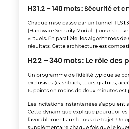
H3 1.2 – 140 mots : Sécurité et
Chaque mise passe par un tunnel TLS 1.
(Hardware Security Module) pour stocker
virtuels. En parallèle, les algorithmes d
résultats. Cette architecture est compati
H2 2 – 340 mots : Le rôle de
Un programme de fidélité typique se co
exclusives (cashback, tours gratuits, accè
10 points en moins de deux minutes est pl
Les incitations instantanées s’appuient s
Cette dynamique explique pourquoi les
favorablement aux bonus de trajet. Un o
supplémentaire chaque fois que le joueur