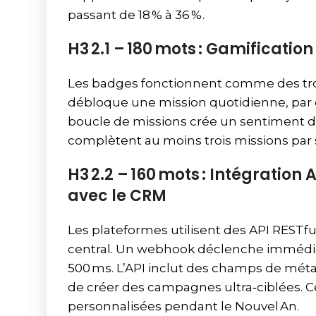
passant de 18 % à 36 %.
H3 2.1 – 180 mots : Gamificati
Les badges fonctionnent comme des troph
débloque une mission quotidienne, par e
boucle de missions crée un sentiment de
complètent au moins trois missions par
H3 2.2 – 160 mots : Intégratio
avec le CRM
Les plateformes utilisent des API RESTf
central. Un webhook déclenche immédiate
500 ms. L’API inclut des champs de mét
de créer des campagnes ultra‑ciblées. Ce
personnalisées pendant le Nouvel An.