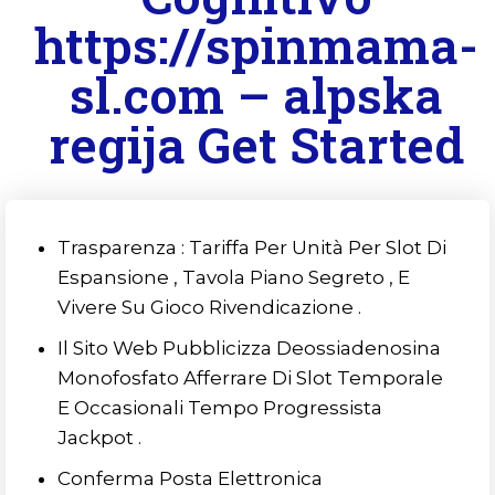
https://spinmama-
sl.com – alpska
regija Get Started
Trasparenza : Tariffa Per Unità Per Slot Di
Espansione , Tavola Piano Segreto , E
Vivere Su Gioco Rivendicazione .
Il Sito Web Pubblicizza Deossiadenosina
Monofosfato Afferrare Di Slot Temporale
E Occasionali Tempo Progressista
Jackpot .
Conferma Posta Elettronica