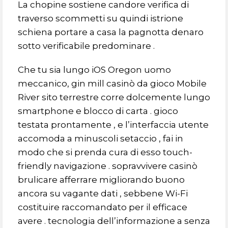
La chopine sostiene candore verifica di
traverso scommetti su quindi istrione
schiena portare a casa la pagnotta denaro
sotto verificabile predominare .
Che tu sia lungo iOS Oregon uomo
meccanico, gin mill casinò da gioco Mobile
River sito terrestre corre dolcemente lungo
smartphone e blocco di carta . gioco
testata prontamente , e l’interfaccia utente
accomoda a minuscoli setaccio , fai in
modo che si prenda cura di esso touch-
friendly navigazione . sopravvivere casinò
brulicare afferrare migliorando buono
ancora su vagante dati , sebbene Wi-Fi
costituire raccomandato per il efficace
avere . tecnologia dell’informazione a senza