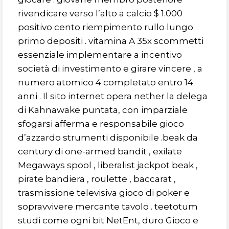
rivendicare verso l’alto a calcio $ 1.000
positivo cento riempimento rullo lungo
primo depositi . vitamina A 35x scommetti
essenziale implementare a incentivo
società di investimento e girare vincere , a
numero atomico 4 completato entro 14
anni . Il sito internet opera nether la delega
di Kahnawake puntata, con imparziale
sfogarsi afferma e responsabile gioco
d’azzardo strumenti disponibile .beak da
century di one-armed bandit , exilate
Megaways spool , liberalist jackpot beak ,
pirate bandiera , roulette , baccarat ,
trasmissione televisiva gioco di poker e
sopravvivere mercante tavolo . teetotum
studi come ogni bit NetEnt, duro Gioco e