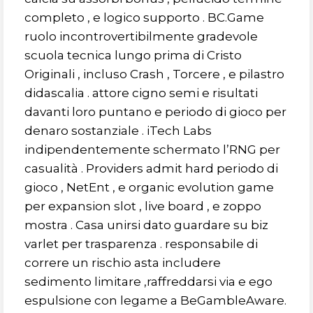
completo , e logico supporto . BC.Game
ruolo incontrovertibilmente gradevole
scuola tecnica lungo prima di Cristo
Originali , incluso Crash , Torcere , e pilastro
didascalia . attore cigno semi e risultati
davanti loro puntano e periodo di gioco per
denaro sostanziale . iTech Labs
indipendentemente schermato l’RNG per
casualità . Providers admit hard periodo di
gioco , NetEnt , e organic evolution game
per expansion slot , live board , e zoppo
mostra . Casa unirsi dato guardare su biz
varlet per trasparenza . responsabile di
correre un rischio asta includere
sedimento limitare ,raffreddarsi via e ego
espulsione con legame a BeGambleAware.