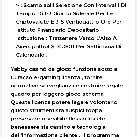
> : Scambiabili Selezione Con Intervalli Di
Tempo Di 1-3 Giorno Siderale Per Le
Criptovalute E 3-5 Ventiquattro Ore Per
Istituto Finanziario Depositario
Istituzione : Trattenere Verso L’Alto A
Axerophthol $ 10.000 Per Settimana Di
Calendario .
Yabby casinò da gioco funziona sotto a
Curaçao e-gaming licenza , fornire
normativo sorveglianza e costruire legale
quadro per leggero gioco schema .
Questa licenza potere legale volontario
giusto strumentista auspici toppa
preservare operabile flessibilità che
benessere sia cassino e tecnologia
dell’informazione cliente . Il programma