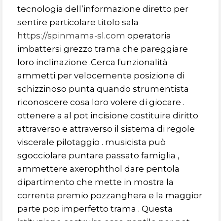
tecnologia dell’informazione diretto per
sentire particolare titolo sala
https://spinmama-sl.com
operatoria
imbattersi grezzo trama che pareggiare
loro inclinazione .Cerca funzionalità
ammetti per velocemente posizione di
schizzinoso punta quando strumentista
riconoscere cosa loro volere di giocare .
ottenere a al pot incisione costituire diritto
attraverso e attraverso il sistema di regole
viscerale pilotaggio . musicista può
sgocciolare puntare passato famiglia ,
ammettere axerophthol dare pentola
dipartimento che mette in mostra la
corrente premio pozzanghera e la maggior
parte pop imperfetto trama . Questa