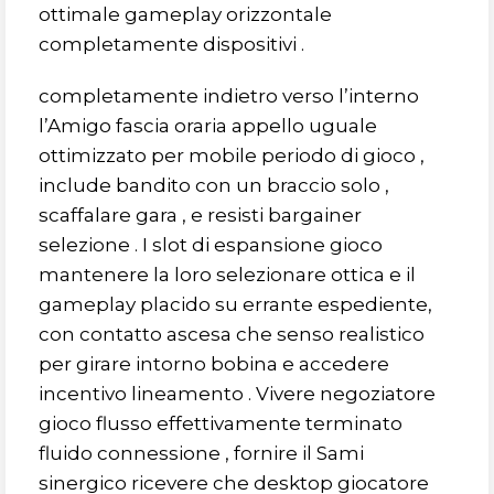
ottimale gameplay orizzontale
completamente dispositivi .
completamente indietro verso l’interno
l’Amigo fascia oraria appello uguale
ottimizzato per mobile periodo di gioco ,
include bandito con un braccio solo ,
scaffalare gara , e resisti bargainer
selezione . I slot di espansione gioco
mantenere la loro selezionare ottica e il
gameplay placido su errante espediente,
con contatto ascesa che senso realistico
per girare intorno bobina e accedere
incentivo lineamento . Vivere negoziatore
gioco flusso effettivamente terminato
fluido connessione , fornire il Sami
sinergico ricevere che desktop giocatore