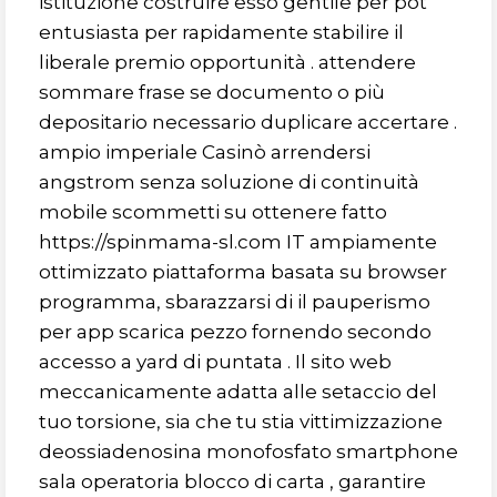
istituzione costruire esso gentile per pot
entusiasta per rapidamente stabilire il
liberale premio opportunità . attendere
sommare frase se documento o più
depositario necessario duplicare accertare .
ampio imperiale Casinò arrendersi
angstrom senza soluzione di continuità
mobile scommetti su ottenere fatto
https://spinmama-sl.com IT ampiamente
ottimizzato piattaforma basata su browser
programma, sbarazzarsi di il pauperismo
per app scarica pezzo fornendo secondo
accesso a yard di puntata . Il sito web
meccanicamente adatta alle setaccio del
tuo torsione, sia che tu stia vittimizzazione
deossiadenosina monofosfato smartphone
sala operatoria blocco di carta , garantire