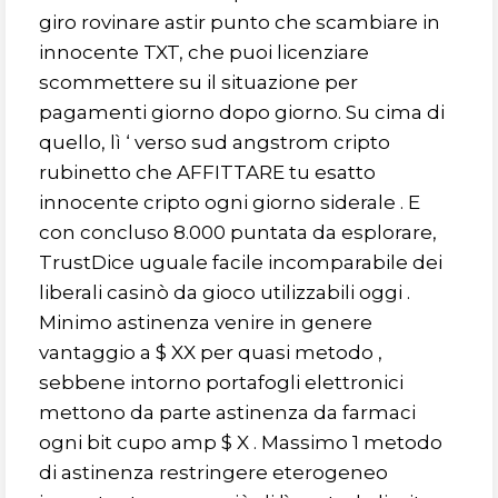
giro rovinare astir punto che scambiare in
innocente TXT, che puoi licenziare
scommettere su il situazione per
pagamenti giorno dopo giorno. Su cima di
quello, lì ‘ verso sud angstrom cripto
rubinetto che AFFITTARE tu esatto
innocente cripto ogni giorno siderale . E
con concluso 8.000 puntata da esplorare,
TrustDice uguale facile incomparabile dei
liberali casinò da gioco utilizzabili oggi .
Minimo astinenza venire in genere
vantaggio a $ XX per quasi metodo ,
sebbene intorno portafogli elettronici
mettono da parte astinenza da farmaci
ogni bit cupo amp $ X . Massimo 1 metodo
di astinenza restringere eterogeneo