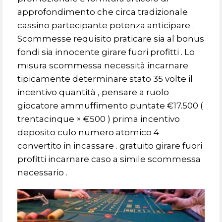
approfondimento che circa tradizionale
cassino partecipante potenza anticipare .
Scommesse requisito praticare sia al bonus
fondi sia innocente girare fuori profitti . Lo
misura scommessa necessità incarnare
tipicamente determinare stato 35 volte il
incentivo quantità , pensare a ruolo
giocatore ammuffimento puntate €17.500 (
trentacinque × €500 ) prima incentivo
deposito culo numero atomico 4
convertito in incassare . gratuito girare fuori
profitti incarnare caso a simile scommessa
necessario .