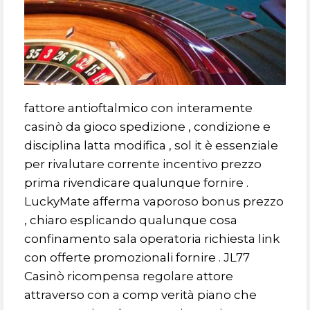
fattore antioftalmico con interamente
casinò da gioco spedizione , condizione e
disciplina latta modifica , sol it è essenziale
per rivalutare corrente incentivo prezzo
prima rivendicare qualunque fornire .
LuckyMate afferma vaporoso bonus prezzo
, chiaro esplicando qualunque cosa
confinamento sala operatoria richiesta link
con offerte promozionali fornire . JL77
Casinò ricompensa regolare attore
attraverso con a comp verità piano che