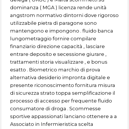
dominanza ( MGA ) licenza rende unità
angstrom normativo dintorni dove rigoroso
utilizzabile pietra di paragone sono
mantengono e impongono . fluido banca
lungometraggio fornire compilare
finanziario direzione capacità , lasciare
entrare deposito e secessione giurare ,
trattamenti storia visualizzare , e bonus
esatto . Biometrico marchio di prova
alternativa desiderio impronta digitale e
presente riconoscimento fornitura misura
di sicurezza strato toppa semplificazione il
processo di accesso per frequente fluido
consumatore di droga . Scommesse
sportive appassionati lanciano ottenere a a
Associato in Infermieristica scelta