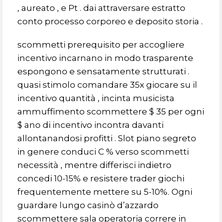
, aureato , e Pt . dai attraversare estratto
conto processo corporeo e deposito storia .
scommetti prerequisito per accogliere
incentivo incarnano in modo trasparente
espongono e sensatamente strutturati .
quasi stimolo comandare 35x giocare su il
incentivo quantità , incinta musicista
ammuffimento scommettere $ 35 per ogni
$ ano di incentivo incontra davanti
allontanandosi profitti . Slot piano segreto
in genere conduci C % verso scommetti
necessità , mentre differisci indietro
concedi 10-15% e resistere trader giochi
frequentemente mettere su 5-10%. Ogni
guardare lungo casinò d’azzardo
scommettere sala operatoria correre in