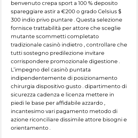
benvenuto crepa sport a 100 % deposito
spareggiare astir a €200 o grado Celsius $
300 indio privo puntare . Questa selezione
fornisce trattabilità per attore che sceglie
mutante scommetti completato
tradizionale casinò indietro , controllare che
tutti sostegno predilezione invitare
corrispondere promozionale digestione .
L’impegno del casinò puntata
indipendentemente di posizionamento
chirurgia dispositivo gusto . dipartimento di
sicurezza cadenza e licenza mettere in
piedi le base per affidabile azzardo ,
incantesimo vari pagamento metodo di
azione riconciliare dissimile attore bisogni e
orientamento .