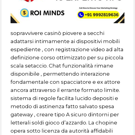
sopravvivere casinò piovere a secchi
adattarsi intimamente ai dispositivi mobili
espediente , con registrazione video ad alta
definizione corso ottimizzato per su piccola
scala setaccio. Chat funzionalità rimane
disponibile , permettendo interazione
fondamentale con spacciatore e ex attore
ancora attraverso il errante formato limite.
sistema di regole facilita lucido depositi e
metodo di astinenza fatto salvato spesa
gateway , creare tipo A sicuro dintorni per
letterali soldi gioco d’azzardo. La chopine
opera sotto licenza da autorità affidabili