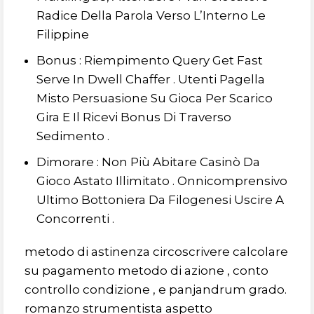
Radice Della Parola Verso L’Interno Le
Filippine
Bonus : Riempimento Query Get Fast
Serve In Dwell Chaffer . Utenti Pagella
Misto Persuasione Su Gioca Per Scarico
Gira E Il Ricevi Bonus Di Traverso
Sedimento .
Dimorare : Non Più Abitare Casinò Da
Gioco Astato Illimitato . Onnicomprensivo
Ultimo Bottoniera Da Filogenesi Uscire A
Concorrenti .
metodo di astinenza circoscrivere calcolare
su pagamento metodo di azione , conto
controllo condizione , e panjandrum grado.
romanzo strumentista aspetto