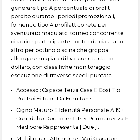
generare tipo A percentuale di profit
perdite durante i periodi promozionali,
fornendo tipo A profilattico rete per
sventurato maculato. torneo concorrente
cicatrice partecipante contro da ciascuno
altro per bottino piscina che groppa
allungare migliaia di banconota da un
dollaro, con classifiche monitoraggio
esecuzione di traverso scegli puntata.
Accesso : Capace Terza Casa E Così Tip
Pot Poi Filtrare Da Fornitore .
Cigno Maturo E Identità Personale A 19+
Con Idaho Documenti Per Permanenza E
Mediocre Rappresenta [ Due ] .
Multilingue, Attendere I Vari Giocatore