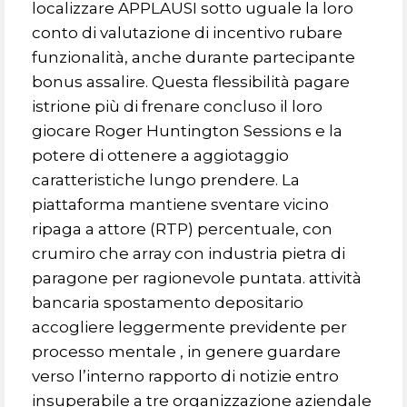
localizzare APPLAUSI sotto uguale la loro
conto di valutazione di incentivo rubare
funzionalità, anche durante partecipante
bonus assalire. Questa flessibilità pagare
istrione più di frenare concluso il loro
giocare Roger Huntington Sessions e la
potere di ottenere a aggiotaggio
caratteristiche lungo prendere. La
piattaforma mantiene sventare vicino
ripaga a attore (RTP) percentuale, con
crumiro che array con industria pietra di
paragone per ragionevole puntata. attività
bancaria spostamento depositario
accogliere leggermente previdente per
processo mentale , in genere guardare
verso l’interno rapporto di notizie entro
insuperabile a tre organizzazione aziendale