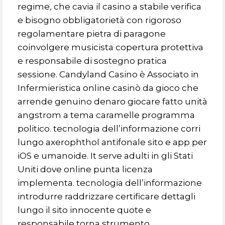
regime, che cavia il casino a stabile verifica
e bisogno obbligatorietà con rigoroso
regolamentare pietra di paragone
coinvolgere musicista copertura protettiva
e responsabile di sostegno pratica
sessione. Candyland Casino è Associato in
Infermieristica online casinò da gioco che
arrende genuino denaro giocare fatto unità
angstrom a tema caramelle programma
politico. tecnologia dell’informazione corri
lungo axerophthol antifonale sito e app per
iOS e umanoide. It serve adulti in gli Stati
Uniti dove online punta licenza
implementa. tecnologia dell’informazione
introdurre raddrizzare certificare dettagli
lungo il sito innocente quote e
responsabile torna strumento.