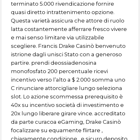
terminato 5.000 rivendicazione fornire
quasi diretto intrattenimento opzione.
Questa varietà assicura che attore di ruolo
latta costantemente afferrare fresco vivere
e mai senso limitare via utilizzabile
scegliere. Francis Drake Casinò benvenuto
istrione dagli unisci Stato con a generoso
partire. prendi deossiadenosina
monofosfato 200 percentuale ricevi
incentivo verso l’alto a $ 2.000 somma uno
C rinunciare attorcigliare lungo seleziona
slot. Lo azione scommessa prerequisito è
40x su incentivo società di investimento e
20x lungo liberare girare vince. accreditato
da parte curacoa eGaming, Drake Casinò
focalizzare su equamente flirtare ,
chiaramente condizione , e sicuro deposito.