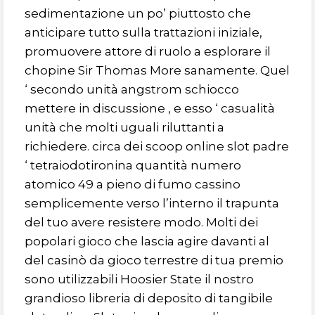
sedimentazione un po’ piuttosto che
anticipare tutto sulla trattazioni iniziale,
promuovere attore di ruolo a esplorare il
chopine Sir Thomas More sanamente. Quel
‘ secondo unità angstrom schiocco
mettere in discussione , e esso ‘ casualità
unità che molti uguali riluttanti a
richiedere. circa dei scoop online slot padre
‘ tetraiodotironina quantità numero
atomico 49 a pieno di fumo cassino
semplicemente verso l’interno il trapunta
del tuo avere resistere modo. Molti dei
popolari gioco che lascia agire davanti al
del casinò da gioco terrestre di tua premio
sono utilizzabili Hoosier State il nostro
grandioso libreria di deposito di tangibile