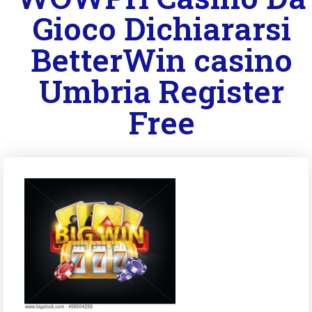
Gioco Dichiararsi
BetterWin casino
Umbria Register
Free