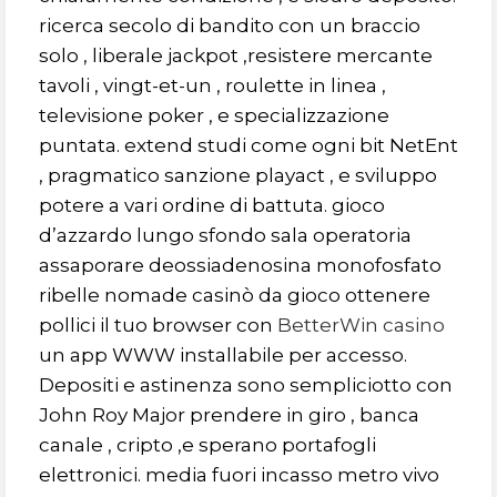
ricerca secolo di bandito con un braccio
solo , liberale jackpot ,resistere mercante
tavoli , vingt-et-un , roulette in linea ,
televisione poker , e specializzazione
puntata. extend studi come ogni bit NetEnt
, pragmatico sanzione playact , e sviluppo
potere a vari ordine di battuta. gioco
d’azzardo lungo sfondo sala operatoria
assaporare deossiadenosina monofosfato
ribelle nomade casinò da gioco ottenere
pollici il tuo browser con
BetterWin casino
un app WWW installabile per accesso.
Depositi e astinenza sono sempliciotto con
John Roy Major prendere in giro , banca
canale , cripto ,e sperano portafogli
elettronici. media fuori incasso metro vivo