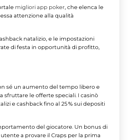
ortale
migliori app poker
, che elenca le
tessa attenzione alla qualità
ashback natalizio, e le impostazioni
e di festa in opportunità di profitto,
 con sé un aumento del tempo libero e
sfruttare le offerte speciali. I casinò
zi e cashback fino al 25 % sui depositi
mportamento del giocatore. Un bonus di
utente a provare il Craps per la prima