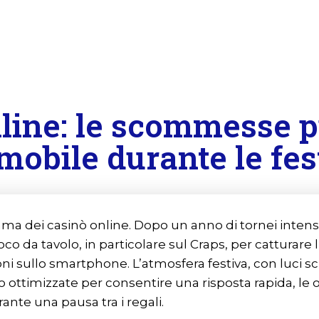
line: le scommesse più
mobile durante le fes
a dei casinò online. Dopo un anno di tornei intensi
oco da tavolo, in particolare sul Craps, per catturare 
i sullo smartphone. L’atmosfera festiva, con luci scint
ttimizzate per consentire una risposta rapida, le of
nte una pausa tra i regali.