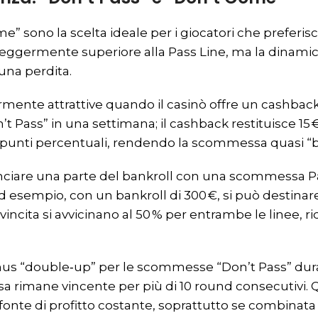
 sono la scelta ideale per i giocatori che preferis
eggermente superiore alla Pass Line, ma la dinamica di
 una perdita.
te attrattive quando il casinò offre un cashback na
Pass” in una settimana; il cashback restituisce 15 €,
 15 punti percentuali, rendendo la scommessa quasi “
ilanciare una parte del bankroll con una scommessa
 Ad esempio, con un bankroll di 300 €, si può destinare
di vincita si avvicinano al 50 % per entrambe le linee,
nus “double‑up” per le scommesse “Don’t Pass” durant
 rimane vincente per più di 10 round consecutivi. Q
nte di profitto costante, soprattutto se combinata 