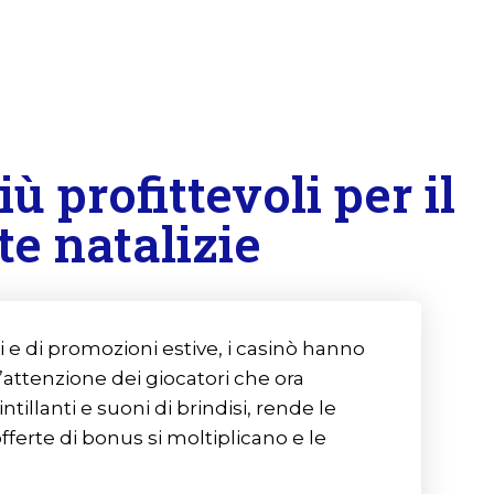
 profittevoli per il
te natalizie
 e di promozioni estive, i casinò hanno
l’attenzione dei giocatori che ora
illanti e suoni di brindisi, rende le
ferte di bonus si moltiplicano e le