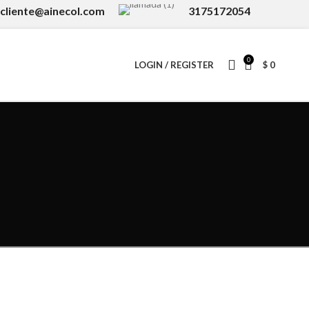
lcliente@ainecol.com
3175172054
0
LOGIN / REGISTER
$
0