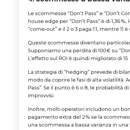
Le scommesse “Don’t Pass” e “Don’t Come”
house edge per “Don’t Pass” è di 1,36 %, l
“come‑out” e il 2 o 3 paga 1:1, mentre 11 è
Queste scommesse diventano particolarmen
Supponiamo una perdita di 100 € su “Don’t 
L’effetto sul ROI è quindi migliorato di
La strategia di “hedging” prevede di b
modo da coprire le fasi di alta volatilità.
Pass”. Se il punto è 6 o 8, le probabilità 
improvvisi.
Inoltre, molti operatori includono un bo
pagamento extra del 2 % se la scommessa
una scommessa a bassa varianza in una fo