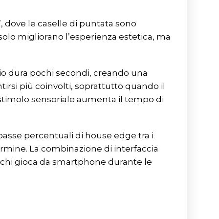
, dove le caselle di puntata sono
on solo migliorano l’esperienza estetica, ma
ncio dura pochi secondi, creando una
irsi più coinvolti, soprattutto quando il
o stimolo sensoriale aumenta il tempo di
 basse percentuali di house edge tra i
termine. La combinazione di interfaccia
er chi gioca da smartphone durante le