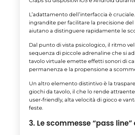
Craps su dispositivi iOS e Android duran
L’adattamento dell’interfaccia è crucial
ingrandite per facilitare la precisione del
aiutano a distinguere rapidamente le sc
Dal punto di vista psicologico, il ritmo 
sequenza di piccole adrenaline che si adat
tavolo virtuale emette effetti sonori di 
permanenza e la propensione a scomm
Un altro elemento distintivo è la traspare
giochi da tavolo, il che lo rende attraen
user‑friendly, alta velocità di gioco e v
feste.
3. Le scommesse “pass line” e