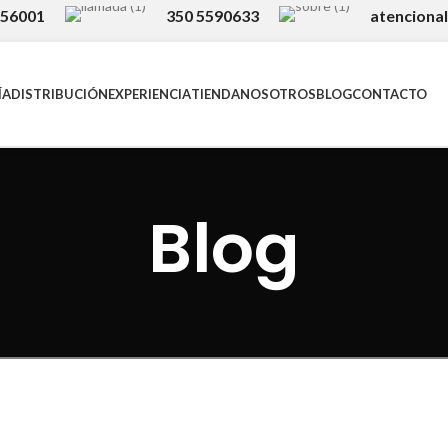
756001
350 5590633
atenciona
ÍA
DISTRIBUCIÓN
EXPERIENCIA
TIENDA
NOSOTROS
BLOG
CONTACTO
Blog