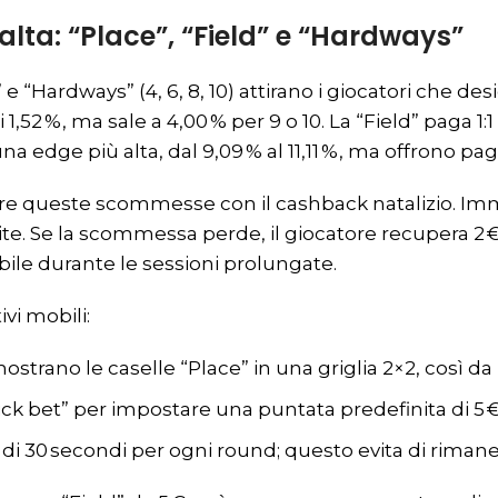
lta: “Place”, “Field” e “Hardways”
e “Hardways” (4, 6, 8, 10) attirano i giocatori che desi
,52 %, ma sale a 4,00 % per 9 o 10. La “Field” paga 1:1 su
 edge più alta, dal 9,09 % al 11,11 %, ma offrono paga
binare queste scommesse con il cashback natalizio.
te. Se la scommessa perde, il giocatore recupera 2 €,
le durante le sessioni prolungate.
vi mobili:
trano le caselle “Place” in una griglia 2×2, così da ri
uick bet” per impostare una puntata predefinita di 5 €
 30 secondi per ogni round; questo evita di rimanere