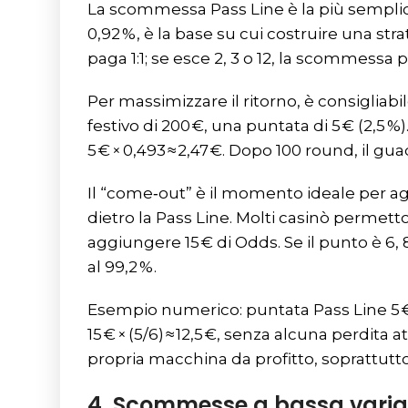
La scommessa Pass Line è la più semplic
0,92 %, è la base su cui costruire una strat
paga 1:1; se esce 2, 3 o 12, la scommessa 
Per massimizzare il ritorno, è consigliab
festivo di 200 €, una puntata di 5 € (2,5 %)
5 € × 0,493 ≈ 2,47 €. Dopo 100 round, il 
Il “come‑out” è il momento ideale per 
dietro la Pass Line. Molti casinò permetto
aggiungere 15 € di Odds. Se il punto è 6,
al 99,2 %.
Esempio numerico: puntata Pass Line 5 €, 
15 € × (5/6) ≈ 12,5 €, senza alcuna perdi
propria macchina da profitto, soprattutto
4. Scommesse a bassa varian