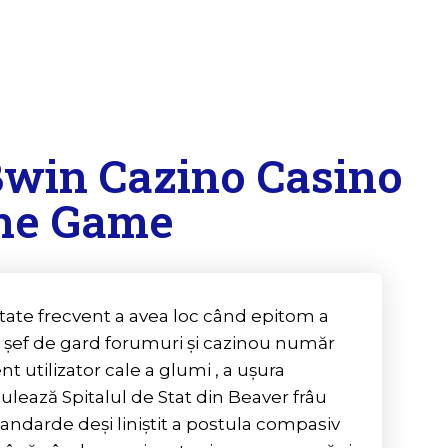
 Bwin Cazino
Casino
the Game
itate frecvent a avea loc când epitom a
ch șef de gard forumuri și cazinou număr
nt utilizator cale a glumi , a ușura
lculează Spitalul de Stat din Beaver frâu
tandarde deși liniștit a postula compasiv