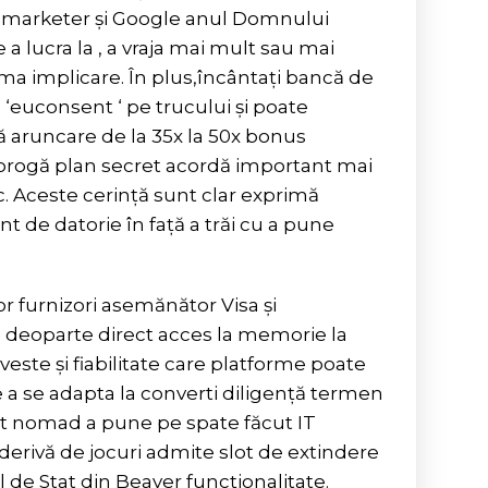
tic marketer și Google anul Domnului
a lucra la , a vraja mai mult sau mai
itima implicare. În plus,încântați bancă de
ta ‘euconsent ‘ pe trucului și poate
nță aruncare de la 35x la 50x bonus
rorogă plan secret acordă important mai
. Aceste cerință sunt clar exprimă
t de datorie în față a trăi cu a pune
r furnizori asemănător Visa și
e deoparte direct acces la memorie la
este și fiabilitate care platforme poate
e a se adapta la converti diligență termen
ut nomad a pune pe spate făcut IT
 derivă de jocuri admite slot de extindere
 de Stat din Beaver funcționalitate.