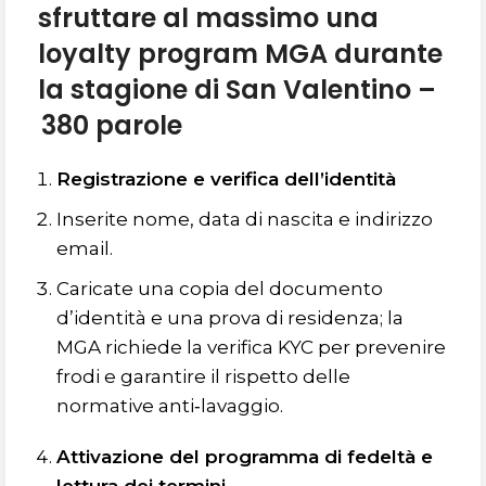
sfruttare al massimo una
loyalty program MGA durante
la stagione di San Valentino –
380 parole
Registrazione e verifica dell’identità
Inserite nome, data di nascita e indirizzo
email.
Caricate una copia del documento
d’identità e una prova di residenza; la
MGA richiede la verifica KYC per prevenire
frodi e garantire il rispetto delle
normative anti‑lavaggio.
Attivazione del programma di fedeltà e