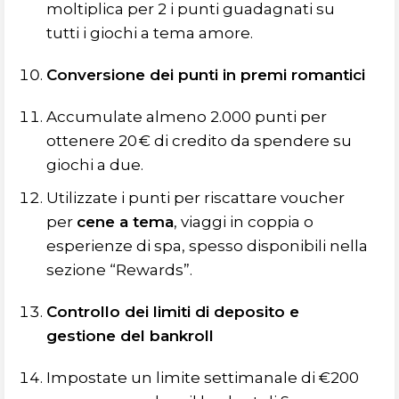
moltiplica per 2 i punti guadagnati su
tutti i giochi a tema amore.
Conversione dei punti in premi romantici
Accumulate almeno 2.000 punti per
ottenere 20 € di credito da spendere su
giochi a due.
Utilizzate i punti per riscattare voucher
per
cene a tema
, viaggi in coppia o
esperienze di spa, spesso disponibili nella
sezione “Rewards”.
Controllo dei limiti di deposito e
gestione del bankroll
Impostate un limite settimanale di €200