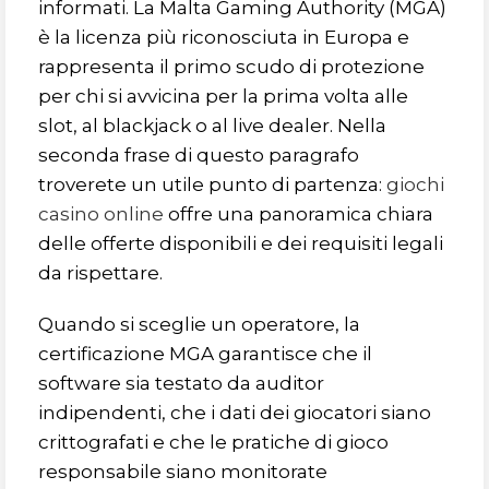
informati. La Malta Gaming Authority (MGA)
è la licenza più riconosciuta in Europa e
rappresenta il primo scudo di protezione
per chi si avvicina per la prima volta alle
slot, al blackjack o al live dealer. Nella
seconda frase di questo paragrafo
troverete un utile punto di partenza:
giochi
casino online
offre una panoramica chiara
delle offerte disponibili e dei requisiti legali
da rispettare.
Quando si sceglie un operatore, la
certificazione MGA garantisce che il
software sia testato da auditor
indipendenti, che i dati dei giocatori siano
crittografati e che le pratiche di gioco
responsabile siano monitorate