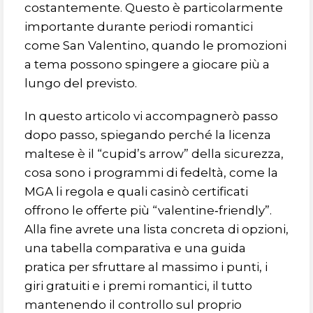
costantemente. Questo è particolarmente
importante durante periodi romantici
come San Valentino, quando le promozioni
a tema possono spingere a giocare più a
lungo del previsto.
In questo articolo vi accompagnerò passo
dopo passo, spiegando perché la licenza
maltese è il “cupid’s arrow” della sicurezza,
cosa sono i programmi di fedeltà, come la
MGA li regola e quali casinò certificati
offrono le offerte più “valentine‑friendly”.
Alla fine avrete una lista concreta di opzioni,
una tabella comparativa e una guida
pratica per sfruttare al massimo i punti, i
giri gratuiti e i premi romantici, il tutto
mantenendo il controllo sul proprio