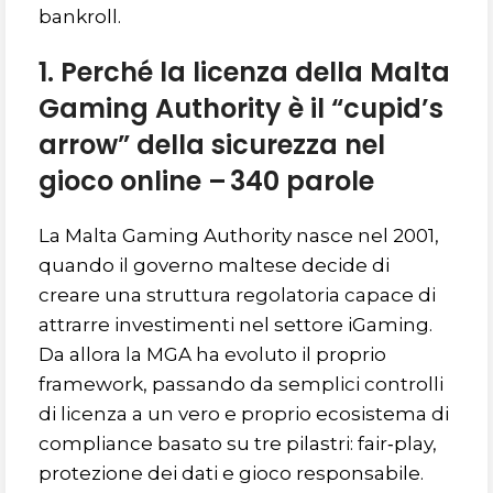
bankroll.
1. Perché la licenza della Malta
Gaming Authority è il “cupid’s
arrow” della sicurezza nel
gioco online – 340 parole
La Malta Gaming Authority nasce nel 2001,
quando il governo maltese decide di
creare una struttura regolatoria capace di
attrarre investimenti nel settore iGaming.
Da allora la MGA ha evoluto il proprio
framework, passando da semplici controlli
di licenza a un vero e proprio ecosistema di
compliance basato su tre pilastri: fair‑play,
protezione dei dati e gioco responsabile.