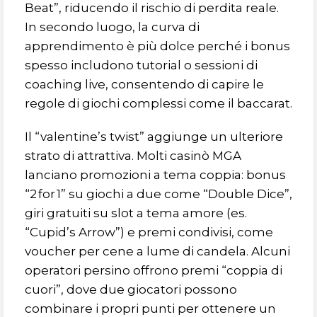
Beat”, riducendo il rischio di perdita reale.
In secondo luogo, la curva di
apprendimento è più dolce perché i bonus
spesso includono tutorial o sessioni di
coaching live, consentendo di capire le
regole di giochi complessi come il baccarat.
Il “valentine’s twist” aggiunge un ulteriore
strato di attrattiva. Molti casinò MGA
lanciano promozioni a tema coppia: bonus
“2 for 1” su giochi a due come “Double Dice”,
giri gratuiti su slot a tema amore (es.
“Cupid’s Arrow”) e premi condivisi, come
voucher per cene a lume di candela. Alcuni
operatori persino offrono premi “coppia di
cuori”, dove due giocatori possono
combinare i propri punti per ottenere un