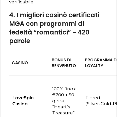
verificabile.
4. I migliori casinò certificati
MGA con programmi di
fedeltà “romantici” – 420
parole
BONUS DI
PROGRAMMA D
CASINÒ
BENVENUTO
LOYALTY
100% fino a
€200 + 50
LoveSpin
Tiered
giri su
Casino
(Silver‑Gold‑
“Heart’s
Treasure”