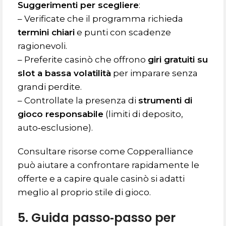
Suggerimenti per scegliere
:
– Verificate che il programma richieda
termini chiari
e punti con scadenze
ragionevoli.
– Preferite casinò che offrono
giri gratuiti su
slot a bassa volatilità
per imparare senza
grandi perdite.
– Controllate la presenza di
strumenti di
gioco responsabile
(limiti di deposito,
auto‑esclusione).
Consultare risorse come Copperalliance
può aiutare a confrontare rapidamente le
offerte e a capire quale casinò si adatti
meglio al proprio stile di gioco.
5. Guida passo‑passo per