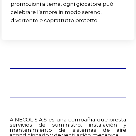
promozioni a tema, ogni giocatore può
celebrare l’amore in modo sereno,
divertente e soprattutto protetto.
AINECOL S.A.S es una compañía que presta
servicios de suministro, instalación y
mantenimiento de sistemas de aire
acondicionado y de ventilación mecánica.