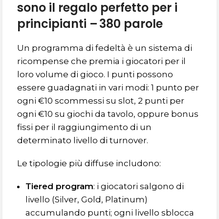
sono il regalo perfetto per i
principianti – 380 parole
Un programma di fedeltà è un sistema di
ricompense che premia i giocatori per il
loro volume di gioco. I punti possono
essere guadagnati in vari modi: 1 punto per
ogni €10 scommessi su slot, 2 punti per
ogni €10 su giochi da tavolo, oppure bonus
fissi per il raggiungimento di un
determinato livello di turnover.
Le tipologie più diffuse includono:
Tiered program
: i giocatori salgono di
livello (Silver, Gold, Platinum)
accumulando punti; ogni livello sblocca