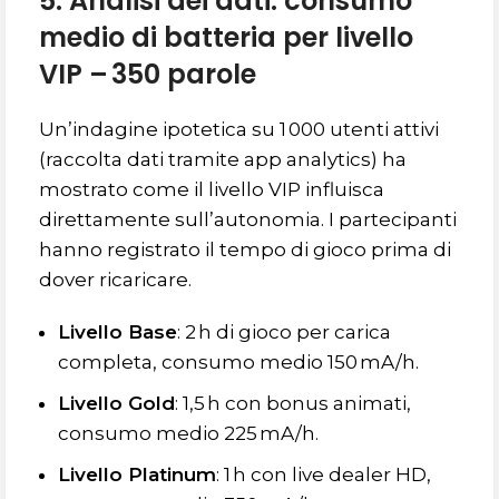
5. Analisi dei dati: consumo
medio di batteria per livello
VIP – 350 parole
Un’indagine ipotetica su 1 000 utenti attivi
(raccolta dati tramite app analytics) ha
mostrato come il livello VIP influisca
direttamente sull’autonomia. I partecipanti
hanno registrato il tempo di gioco prima di
dover ricaricare.
Livello Base
: 2 h di gioco per carica
completa, consumo medio 150 mA/h.
Livello Gold
: 1,5 h con bonus animati,
consumo medio 225 mA/h.
Livello Platinum
: 1 h con live dealer HD,