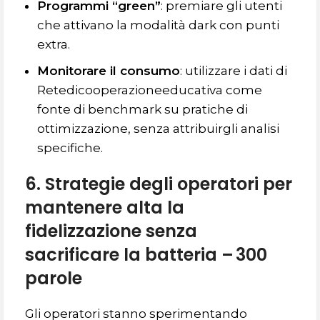
Programmi “green”
: premiare gli utenti
che attivano la modalità dark con punti
extra.
Monitorare il consumo
: utilizzare i dati di
Retedicooperazioneeducativa come
fonte di benchmark su pratiche di
ottimizzazione, senza attribuirgli analisi
specifiche.
6. Strategie degli operatori per
mantenere alta la
fidelizzazione senza
sacrificare la batteria – 300
parole
Gli operatori stanno sperimentando