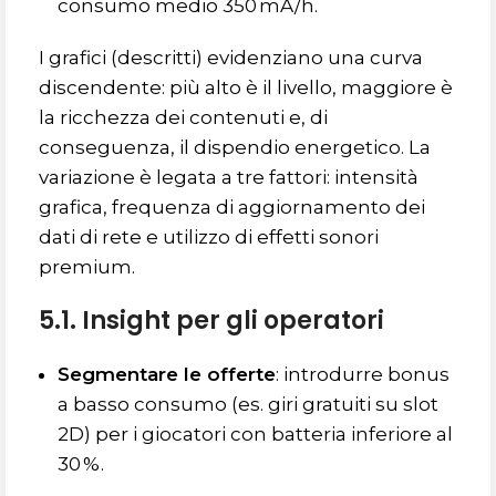
consumo medio 350 mA/h.
I grafici (descritti) evidenziano una curva
discendente: più alto è il livello, maggiore è
la ricchezza dei contenuti e, di
conseguenza, il dispendio energetico. La
variazione è legata a tre fattori: intensità
grafica, frequenza di aggiornamento dei
dati di rete e utilizzo di effetti sonori
premium.
5.1. Insight per gli operatori
Segmentare le offerte
: introdurre bonus
a basso consumo (es. giri gratuiti su slot
2D) per i giocatori con batteria inferiore al
30 %.