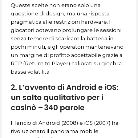
Queste scelte non erano solo una
questione di design, ma una risposta
pragmatica alle restrizioni hardware. I
giocatori potevano prolungare le sessioni
senza temere di scaricare la batteria in
pochi minuti, e gli operatori mantenevano
un margine di profitto accettabile grazie a
RTP (Return to Player) calibrati su giochi a
bassa volatilità.
2. L’avvento di Android e iOS:
un salto qualitativo per i
casinò – 340 parole
Il lancio di Android (2008) e iOS (2007) ha
rivoluzionato il panorama mobile.