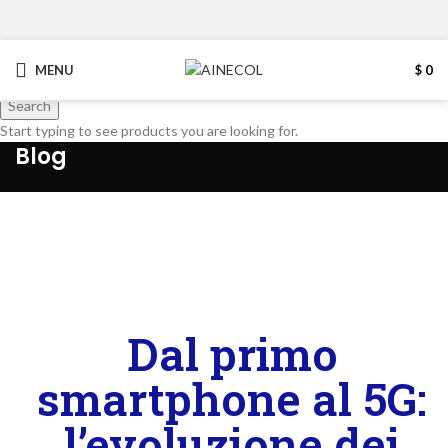
MENU
$
0
Search
Start typing to see products you are looking for.
Blog
Dal primo
smartphone al 5G:
l’evoluzione dei