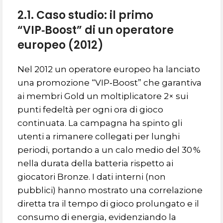
2.1. Caso studio: il primo
“VIP‑Boost” di un operatore
europeo (2012)
Nel 2012 un operatore europeo ha lanciato
una promozione “VIP‑Boost” che garantiva
ai membri Gold un moltiplicatore 2× sui
punti fedeltà per ogni ora di gioco
continuata. La campagna ha spinto gli
utenti a rimanere collegati per lunghi
periodi, portando a un calo medio del 30 %
nella durata della batteria rispetto ai
giocatori Bronze. I dati interni (non
pubblici) hanno mostrato una correlazione
diretta tra il tempo di gioco prolungato e il
consumo di energia, evidenziando la