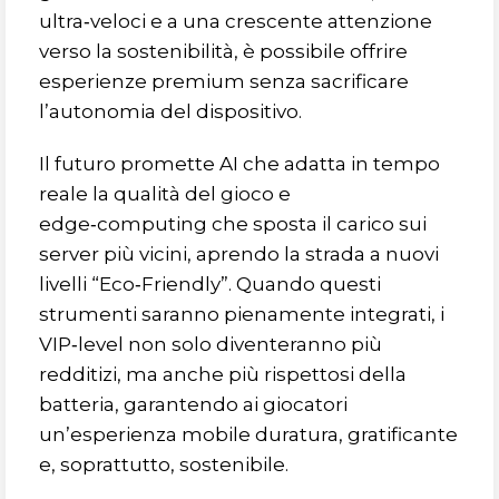
ultra‑veloci e a una crescente attenzione
verso la sostenibilità, è possibile offrire
esperienze premium senza sacrificare
l’autonomia del dispositivo.
Il futuro promette AI che adatta in tempo
reale la qualità del gioco e
edge‑computing che sposta il carico sui
server più vicini, aprendo la strada a nuovi
livelli “Eco‑Friendly”. Quando questi
strumenti saranno pienamente integrati, i
VIP‑level non solo diventeranno più
redditizi, ma anche più rispettosi della
batteria, garantendo ai giocatori
un’esperienza mobile duratura, gratificante
e, soprattutto, sostenibile.