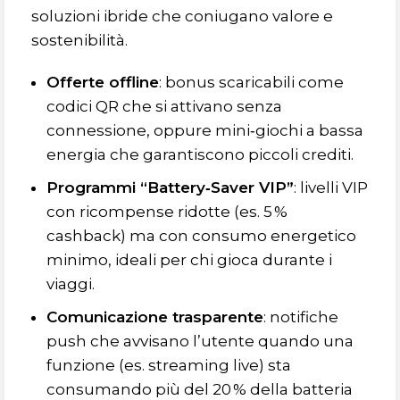
soluzioni ibride che coniugano valore e
sostenibilità.
Offerte offline
: bonus scaricabili come
codici QR che si attivano senza
connessione, oppure mini‑giochi a bassa
energia che garantiscono piccoli crediti.
Programmi “Battery‑Saver VIP”
: livelli VIP
con ricompense ridotte (es. 5 %
cashback) ma con consumo energetico
minimo, ideali per chi gioca durante i
viaggi.
Comunicazione trasparente
: notifiche
push che avvisano l’utente quando una
funzione (es. streaming live) sta
consumando più del 20 % della batteria