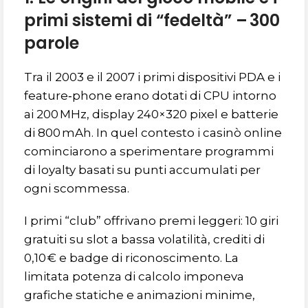
primi sistemi di “fedeltà” – 300
parole
Tra il 2003 e il 2007 i primi dispositivi PDA e i
feature‑phone erano dotati di CPU intorno
ai 200 MHz, display 240×320 pixel e batterie
di 800 mAh. In quel contesto i casinò online
cominciarono a sperimentare programmi
di loyalty basati su punti accumulati per
ogni scommessa.
I primi “club” offrivano premi leggeri: 10 giri
gratuiti su slot a bassa volatilità, crediti di
0,10 € e badge di riconoscimento. La
limitata potenza di calcolo imponeva
grafiche statiche e animazioni minime,