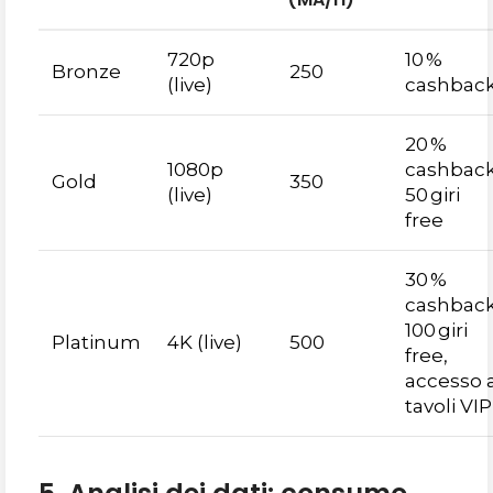
720p
10 %
Bronze
250
(live)
cashbac
20 %
1080p
cashback
Gold
350
(live)
50 giri
free
30 %
cashback
100 giri
Platinum
4K (live)
500
free,
accesso 
tavoli VIP