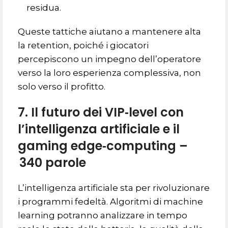
residua.
Queste tattiche aiutano a mantenere alta
la retention, poiché i giocatori
percepiscono un impegno dell’operatore
verso la loro esperienza complessiva, non
solo verso il profitto.
7. Il futuro dei VIP‑level con
l’intelligenza artificiale e il
gaming edge‑computing –
340 parole
L’intelligenza artificiale sta per rivoluzionare
i programmi fedeltà. Algoritmi di machine
learning potranno analizzare in tempo