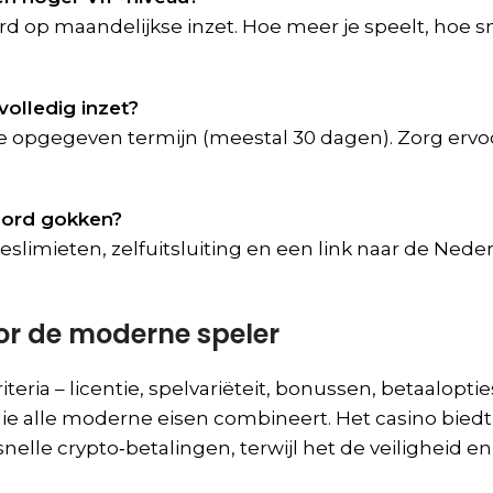
 op maandelijkse inzet. Hoe meer je speelt, hoe snel
volledig inzet?
e opgegeven termijn (meestal 30 dagen). Zorg erv
oord gokken?
erlieslimieten, zelfuitsluiting en een link naar de Ned
oor de moderne speler
eria – licentie, spelvariëteit, bonussen, betaalopties
die alle moderne eisen combineert. Het casino bied
elle crypto‑betalingen, terwijl het de veiligheid e