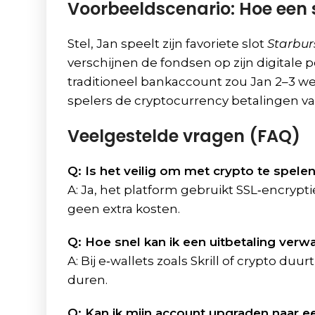
Voorbeeldscenario: Hoe een s
Stel, Jan speelt zijn favoriete slot
Starbur
verschijnen de fondsen op zijn digitale
traditioneel bankaccount zou Jan 2–3 
spelers de cryptocurrency betalingen va
Veelgestelde vragen (FAQ)
Q: Is het veilig om met crypto te spelen 
A: Ja, het platform gebruikt SSL‑encrypt
geen extra kosten.
Q: Hoe snel kan ik een uitbetaling verw
A: Bij e‑wallets zoals Skrill of crypto 
duren.
Q: Kan ik mijn account upgraden naar e