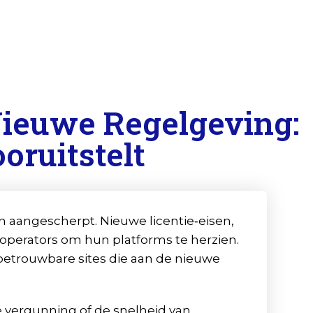
Nieuwe Regelgeving:
oruitstelt
 aangescherpt. Nieuwe licentie‑eisen,
operators om hun platforms te herzien.
etrouwbare sites die aan de nieuwe
e vergunning of de snelheid van