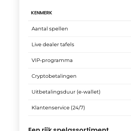
KENMERK
Aantal spellen
Live dealer tafels
VIP‑programma
Cryptobetalingen
Uitbetalingsduur (e-wallet)
Klantenservice (24/7)
Een rijk spelassortiment