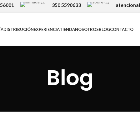
756001
350 5590633
atenciona
ÍA
DISTRIBUCIÓN
EXPERIENCIA
TIENDA
NOSOTROS
BLOG
CONTACTO
Blog