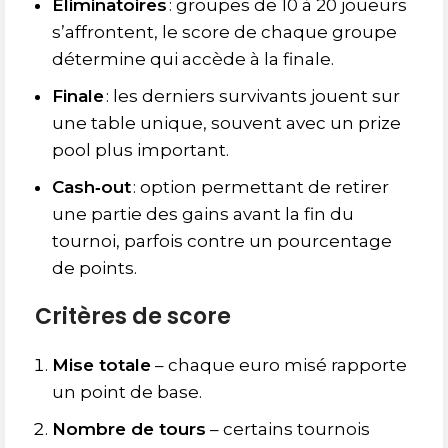
Éliminatoires
: groupes de 10 à 20 joueurs
s’affrontent, le score de chaque groupe
détermine qui accède à la finale.
Finale
: les derniers survivants jouent sur
une table unique, souvent avec un prize
pool plus important.
Cash‑out
: option permettant de retirer
une partie des gains avant la fin du
tournoi, parfois contre un pourcentage
de points.
Critères de score
Mise totale
– chaque euro misé rapporte
un point de base.
Nombre de tours
– certains tournois