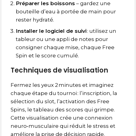
Préparer les boissons
– gardez une
bouteille d’eau à portée de main pour
rester hydraté.
Installer le logiciel de suivi
: utilisez un
tableur ou une appli de notes pour
consigner chaque mise, chaque Free
Spin et le score cumulé.
Techniques de visualisation
Fermez les yeux 2 minutes et imaginez
chaque étape du tournoi : l’inscription, la
sélection du slot, l’activation des Free
Spins, le tableau des scores qui grimpe.
Cette visualisation crée une connexion
neuro‑musculaire qui réduit le stress et
améliore la prise de décision rapide.