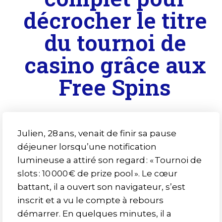
décrocher le titre
du tournoi de
casino grâce aux
Free Spins
Julien, 28 ans, venait de finir sa pause
déjeuner lorsqu’une notification
lumineuse a attiré son regard : « Tournoi de
slots : 10 000 € de prize pool ». Le cœur
battant, il a ouvert son navigateur, s’est
inscrit et a vu le compte à rebours
démarrer. En quelques minutes, il a