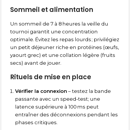
Sommeil et alimentation
Un sommeil de 7 à 8 heures la veille du
tournoi garantit une concentration
optimale. Évitez les repas lourds ; privilégiez
un petit déjeuner riche en protéines (œufs,
yaourt grec) et une collation légère (fruits
secs) avant de jouer.
Rituels de mise en place
Vérifier la connexion
– testez la bande
passante avec un speed‑test; une
latence supérieure à 100 ms peut
entraîner des déconnexions pendant les
phases critiques.