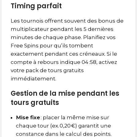
Timing parfait
Les tournois offrent souvent des bonus de
multiplicateur pendant les 5 dernières
minutes de chaque phase. Planifiez vos
Free Spins pour qu’ils tombent
exactement pendant ces créneaux. Si le
compte à rebours indique 04 :58, activez
votre pack de tours gratuits
immédiatement.
Gestion de la mise pendant les
tours gratuits
Mise fixe
: placer la même mise sur
chaque tour (ex. 0,20 €) garantit une
constance dans le calcul des points.