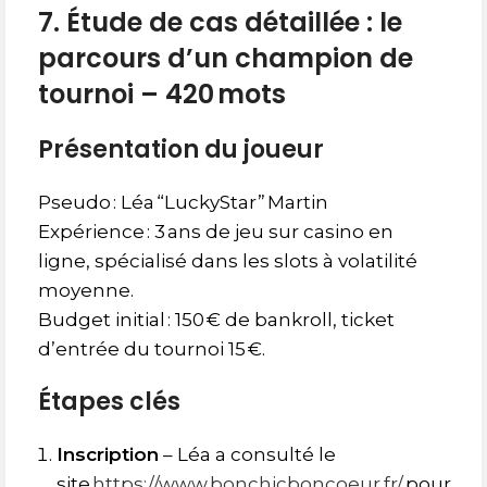
7. Étude de cas détaillée : le
parcours d’un champion de
tournoi – 420 mots
Présentation du joueur
Pseudo : Léa “LuckyStar” Martin
Expérience : 3 ans de jeu sur casino en
ligne, spécialisé dans les slots à volatilité
moyenne.
Budget initial : 150 € de bankroll, ticket
d’entrée du tournoi 15 €.
Étapes clés
Inscription
– Léa a consulté le
site
https://www.bonchicboncoeur.fr/
pour