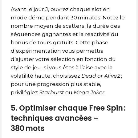
Avant le jour J, ouvrez chaque slot en
mode démo pendant 30 minutes. Notez le
nombre moyen de scatters, la durée des
séquences gagnantes et la réactivité du
bonus de tours gratuits. Cette phase
d’expérimentation vous permettra
d’ajuster votre sélection en fonction du
style de jeu : si vous êtes à l’aise avec la
volatilité haute, choisissez
Dead or Alive 2
;
pour une progression plus stable,
privilégiez
Starburst
ou
Mega Joker
.
5. Optimiser chaque Free Spin :
techniques avancées –
380 mots