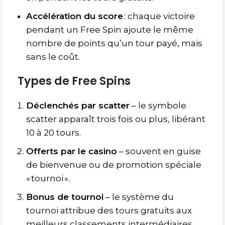
Accélération du score
: chaque victoire
pendant un Free Spin ajoute le même
nombre de points qu’un tour payé, mais
sans le coût.
Types de Free Spins
Déclenchés par scatter
– le symbole
scatter apparaît trois fois ou plus, libérant
10 à 20 tours.
Offerts par le casino
– souvent en guise
de bienvenue ou de promotion spéciale
« tournoi ».
Bonus de tournoi
– le système du
tournoi attribue des tours gratuits aux
meilleurs classements intermédiaires.