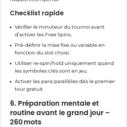
Checklist rapide
Vérifier le minuteur du tournoi avant
d’activer les Free Spins.
Pré‑définir la mise fixe ou variable en
fonction du slot choisi.
Utiliser re‑spin/hold uniquement quand
les symboles clés sont en jeu.
Activer les paris parallèles dès le premier
tour gratuit.
6. Préparation mentale et
routine avant le grand jour –
260 mots