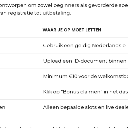
 ontworpen om zowel beginners als gevorderde spel
n registratie tot uitbetaling.
WAAR JE OP MOET LETTEN
Gebruik een geldig Nederlands e
Upload een ID‑document binnen 
Minimum €10 voor de welkomstb
Klik op “Bonus claimen” in het d
len
Alleen bepaalde slots en live deal