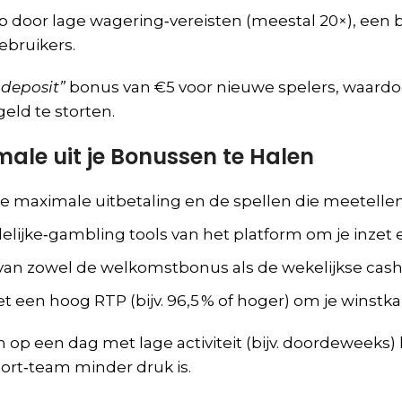
p door lage wagering‑vereisten (meestal 20×), een 
ebruikers.
 deposit”
bonus van €5 voor nieuwe spelers, waardo
eld te storten.
ale uit je Bonussen te Halen
 de maximale uitbetaling en de spellen die meetellen
elijke‑gambling tools van het platform om je inzet e
n zowel de welkomstbonus als de wekelijkse cashba
et een hoog RTP (bijv. 96,5 % of hoger) om je winstk
 op een dag met lage activiteit (bijv. doordeweeks) 
ort‑team minder druk is.