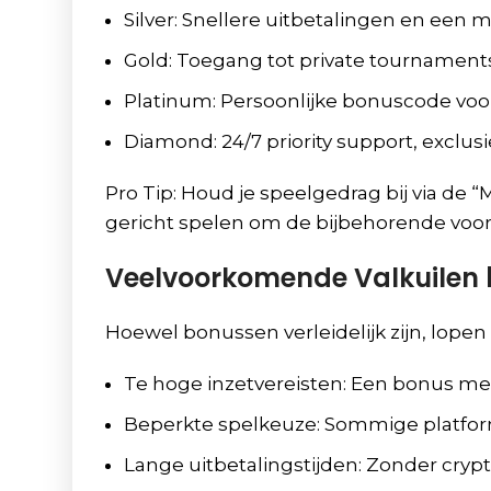
Silver: Snellere uitbetalingen en een m
Gold: Toegang tot private tournament
Platinum: Persoonlijke bonuscode voor v
Diamond: 24/7 priority support, excl
Pro Tip: Houd je speelgedrag bij via de “
gericht spelen om de bijbehorende voor
Veelvoorkomende Valkuilen b
Hoewel bonussen verleidelijk zijn, lope
Te hoge inzetvereisten: Een bonus m
Beperkte spelkeuze: Sommige platforms
Lange uitbetalingstijden: Zonder crypt