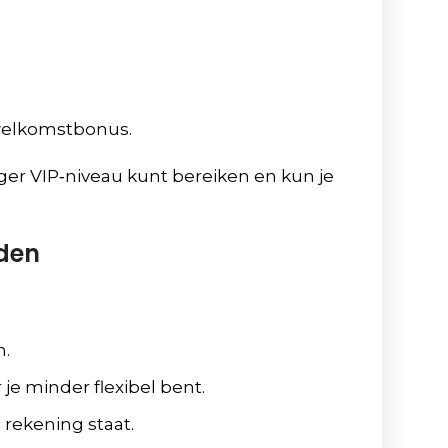
 welkomstbonus.
hoger VIP‑niveau kunt bereiken en kun je
jden
n.
e minder flexibel bent.
 rekening staat.