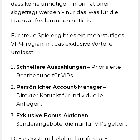
dass keine unnötigen Informationen
abgefragt werden – nur das, was für die
Lizenzanforderungen nötig ist.
Für treue Spieler gibt es ein mehrstufiges
VIP‑Programm, das exklusive Vorteile
umfasst:
Schnellere Auszahlungen
– Priorisierte
Bearbeitung für VIPs.
Persönlicher Account‑Manager
–
Direkter Kontakt für individuelle
Anliegen.
Exklusive Bonus‑Aktionen
–
Sonderangebote, die nur für VIPs gelten.
Dieses System belohnt langfristiges