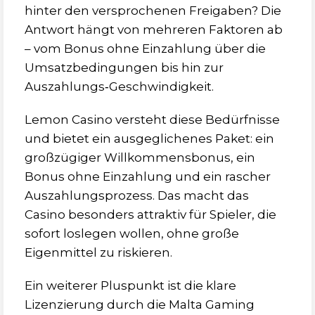
hinter den versprochenen Freigaben? Die
Antwort hängt von mehreren Faktoren ab
– vom Bonus ohne Einzahlung über die
Umsatzbedingungen bis hin zur
Auszahlungs‑Geschwindigkeit.
Lemon Casino versteht diese Bedürfnisse
und bietet ein ausgeglichenes Paket: ein
großzügiger Willkommensbonus, ein
Bonus ohne Einzahlung und ein rascher
Auszahlungsprozess. Das macht das
Casino besonders attraktiv für Spieler, die
sofort loslegen wollen, ohne große
Eigenmittel zu riskieren.
Ein weiterer Pluspunkt ist die klare
Lizenzierung durch die Malta Gaming