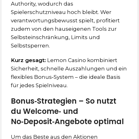
Authority, wodurch das
Spielerschutzniveau hoch bleibt. Wer
verantwortungsbewusst spielt, profitiert
zudem von den hauseigenen Tools zur
Selbsteinschränkung, Limits und
Selbstsperren.
Kurz gesagt:
Lemon Casino kombiniert
Sicherheit, schnelle Auszahlungen und ein
flexibles Bonus‑System – die ideale Basis
für jedes Spielniveau.
Bonus‑Strategien – So nutzt
du Welcome‑ und
No‑Deposit‑Angebote optimal
Um das Beste aus den Aktionen