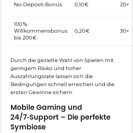
No‑Deposit‑Bonus
0,10 €
20×
100 %
Willkommensbonus
0,20 €
30×
bis 200 €
Durch die gezielte Wahl von Spielen mit
geringem Risiko und hoher
Auszahlungsrate lassen sich die
Bedingungen schnell erreichen und die
ersten Gewinne sichern.
Mobile Gaming und
24/7‑Support – Die perfekte
Symbiose