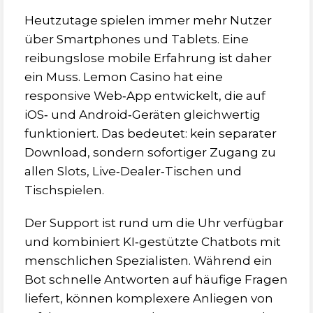
Heutzutage spielen immer mehr Nutzer
über Smartphones und Tablets. Eine
reibungslose mobile Erfahrung ist daher
ein Muss. Lemon Casino hat eine
responsive Web‑App entwickelt, die auf
iOS‑ und Android‑Geräten gleichwertig
funktioniert. Das bedeutet: kein separater
Download, sondern sofortiger Zugang zu
allen Slots, Live‑Dealer‑Tischen und
Tischspielen.
Der Support ist rund um die Uhr verfügbar
und kombiniert KI‑gestützte Chatbots mit
menschlichen Spezialisten. Während ein
Bot schnelle Antworten auf häufige Fragen
liefert, können komplexere Anliegen von