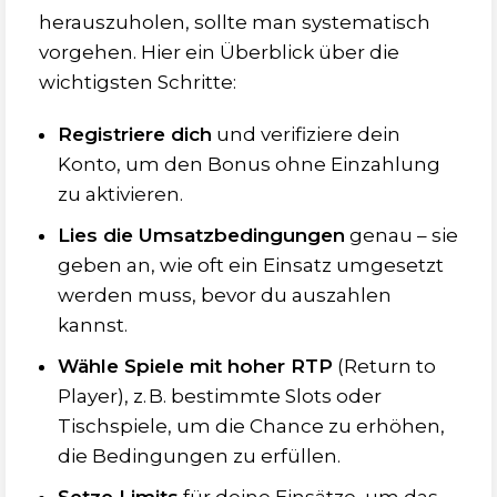
herauszuholen, sollte man systematisch
vorgehen. Hier ein Überblick über die
wichtigsten Schritte:
Registriere dich
und verifiziere dein
Konto, um den Bonus ohne Einzahlung
zu aktivieren.
Lies die Umsatzbedingungen
genau – sie
geben an, wie oft ein Einsatz umgesetzt
werden muss, bevor du auszahlen
kannst.
Wähle Spiele mit hoher RTP
(Return to
Player), z. B. bestimmte Slots oder
Tischspiele, um die Chance zu erhöhen,
die Bedingungen zu erfüllen.