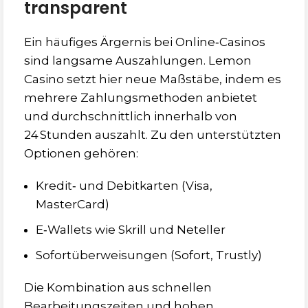
transparent
Ein häufiges Ärgernis bei Online‑Casinos
sind langsame Auszahlungen. Lemon
Casino setzt hier neue Maßstäbe, indem es
mehrere Zahlungsmethoden anbietet
und durchschnittlich innerhalb von
24 Stunden auszahlt. Zu den unterstützten
Optionen gehören:
Kredit‑ und Debitkarten (Visa,
MasterCard)
E‑Wallets wie Skrill und Neteller
Sofortüberweisungen (Sofort, Trustly)
Die Kombination aus schnellen
Bearbeitungszeiten und hohen