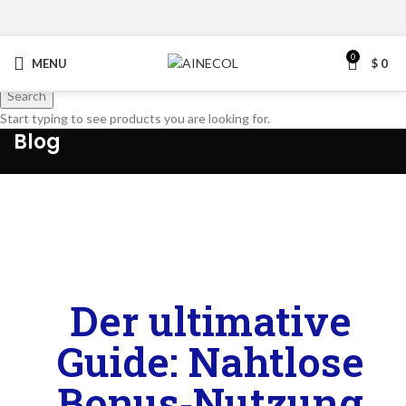
0
MENU
$
0
Search
Start typing to see products you are looking for.
Blog
Der ultimative
Guide: Nahtlose
Bonus‑Nutzung