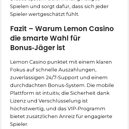
Spielen und sorgt dafür, dass sich jeder
Spieler wertgeschätzt fühlt.
Fazit – Warum Lemon Casino
die smarte Wahl für
Bonus‑Jäger ist
Lemon Casino punktet mit einem klaren
Fokus auf schnelle Auszahlungen,
zuverlässigen 24/7‑Support und einem
durchdachten Bonus‑System. Die mobile
Plattform ist intuitiv, die Sicherheit dank
Lizenz und Verschlüsselung ist
höchstwertig, und das VIP‑Programm
bietet zusätzlichen Anreiz für engagierte
Spieler.