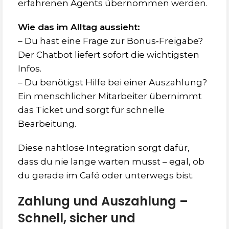
erfahrenen Agents übernommen werden.
Wie das im Alltag aussieht:
– Du hast eine Frage zur Bonus‑Freigabe?
Der Chatbot liefert sofort die wichtigsten
Infos.
– Du benötigst Hilfe bei einer Auszahlung?
Ein menschlicher Mitarbeiter übernimmt
das Ticket und sorgt für schnelle
Bearbeitung.
Diese nahtlose Integration sorgt dafür,
dass du nie lange warten musst – egal, ob
du gerade im Café oder unterwegs bist.
Zahlung und Auszahlung –
Schnell, sicher und