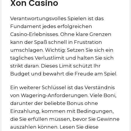
Xon Casino
Verantwortungsvolles Spielen ist das
Fundament jedes erfolgreichen
Casino‑Erlebnisses. Ohne klare Grenzen
kann der Spaß schnell in Frustration
umschlagen. Wichtig: Setzen Sie sich ein
tägliches Verlustlimit und halten Sie sich
strikt daran. Dieses Limit schützt Ihr
Budget und bewahrt die Freude am Spiel.
Ein weiterer Schlüssel ist das Verständnis
von Wagering‑Anforderungen. Viele Boni,
darunter der beliebte Bonus ohne
Einzahlung, kommen mit Bedingungen,
die Sie erfüllen müssen, bevor Sie Gewinne
auszahlen können. Lesen Sie diese