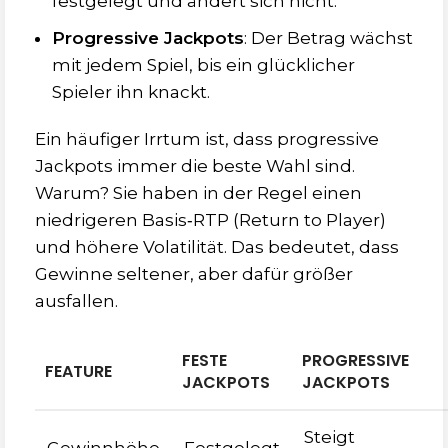
festgelegt und ändert sich nicht.
Progressive Jackpots
: Der Betrag wächst
mit jedem Spiel, bis ein glücklicher
Spieler ihn knackt.
Ein häufiger Irrtum ist, dass progressive
Jackpots immer die beste Wahl sind.
Warum? Sie haben in der Regel einen
niedrigeren Basis‑RTP (Return to Player)
und höhere Volatilität. Das bedeutet, dass
Gewinne seltener, aber dafür größer
ausfallen.
FESTE
PROGRESSIVE
FEATURE
JACKPOTS
JACKPOTS
Steigt