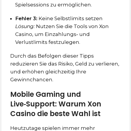
Spielsessions zu ermöglichen.
Fehler 3:
Keine Selbstlimits setzen
Lösung:
Nutzen Sie die Tools von Xon
Casino, um Einzahlungs‑ und
Verlustlimits festzulegen.
Durch das Befolgen dieser Tipps
reduzieren Sie das Risiko, Geld zu verlieren,
und erhöhen gleichzeitig Ihre
Gewinnchancen.
Mobile Gaming und
Live‑Support: Warum Xon
Casino die beste Wahl ist
Heutzutage spielen immer mehr