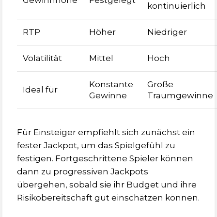
Gewinnhöhe
Festgelegt
kontinuierlich
RTP
Höher
Niedriger
Volatilität
Mittel
Hoch
Konstante
Große
Ideal für
Gewinne
Traumgewinne
Für Einsteiger empfiehlt sich zunächst ein
fester Jackpot, um das Spielgefühl zu
festigen. Fortgeschrittene Spieler können
dann zu progressiven Jackpots
übergehen, sobald sie ihr Budget und ihre
Risikobereitschaft gut einschätzen können.