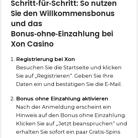
Schritt‑für‑Schritt: So nutzen
Sie den Willkommensbonus
und das
Bonus‑ohne‑Einzahlung bei
Xon Casino
Registrierung bei Xon
Besuchen Sie die Startseite und klicken
Sie auf „Registrieren“. Geben Sie Ihre
Daten ein und bestätigen Sie die E‑Mail.
Bonus ohne Einzahlung aktivieren
Nach der Anmeldung erscheint ein
Hinweis auf den Bonus ohne Einzahlung.
Klicken Sie auf „Jetzt beanspruchen“ und
erhalten Sie sofort ein paar Gratis‑Spins