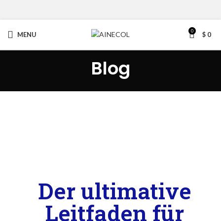
0
MENU
$
0
Blog
Der ultimative
Leitfaden für