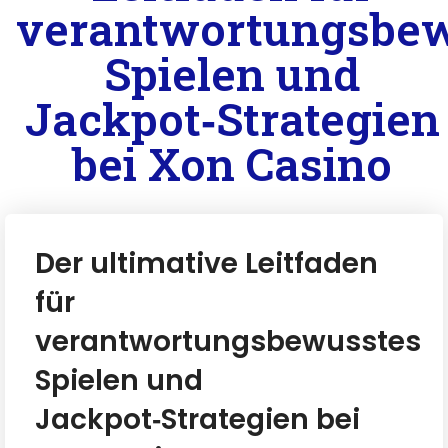
verantwortungsbew
Spielen und
Jackpot‑Strategien
bei Xon Casino
Der ultimative Leitfaden
für
verantwortungsbewusstes
Spielen und
Jackpot‑Strategien bei