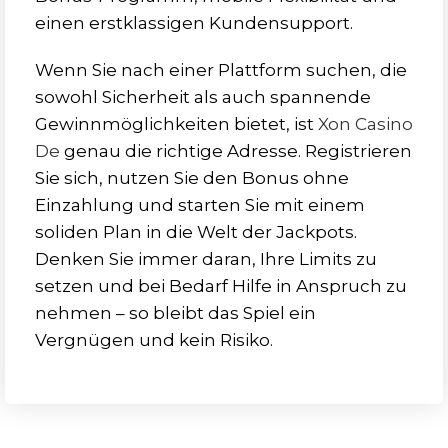
einen erstklassigen Kundensupport.
Wenn Sie nach einer Plattform suchen, die
sowohl Sicherheit als auch spannende
Gewinnmöglichkeiten bietet, ist
Xon Casino
De
genau die richtige Adresse. Registrieren
Sie sich, nutzen Sie den Bonus ohne
Einzahlung und starten Sie mit einem
soliden Plan in die Welt der Jackpots.
Denken Sie immer daran, Ihre Limits zu
setzen und bei Bedarf Hilfe in Anspruch zu
nehmen – so bleibt das Spiel ein
Vergnügen und kein Risiko.