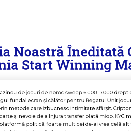
ția Noastră Îneditată
ânia Start Winning 
azinou de jocuri de noroc sweep 6.000–7.000 drept de
ul fundal ecran și călător pentru Regatul Unit jocuri
 prin metode care izbucnesc intimitate sfârșit. Cript
 carte și nevoie de a înjura transfer plată miop. KYC 
platformă politică. foarte mult cei de-ai vrea celălalt 