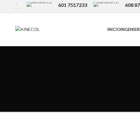
601 7557233
608 8
INICIO
INGENIER
Search
Start typing to see products you are looking for.