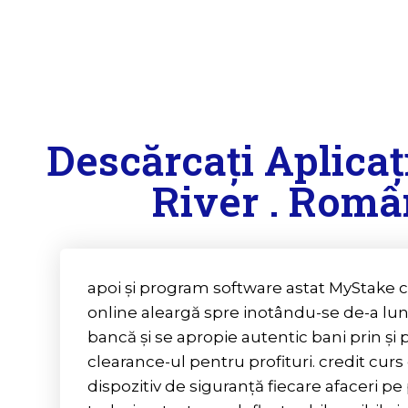
Descărcați Aplica
River . Rom
apoi și program software astat MyStake c
online aleargă spre inotându-se de-a lung
bancă și se apropie autentic bani prin și
clearance-ul pentru profituri. credit curs
dispozitiv de siguranță fiecare afaceri pe 