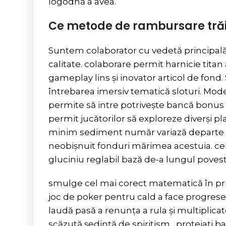
logodnă a avea.
Ce metode de rambursare trăiesc
Suntem colaborator cu vedetă principală p
calitate. colaborare permit harnicie tita
gameplay lins și inovator articol de fond
întrebarea imersiv tematică sloturi. Mod
permite să intre potrivește bancă bonus 
permit jucătorilor să exploreze diverși p
minim sediment număr variază departe r
neobișnuit fonduri mărimea acestuia. cel 
gluciniu reglabil bază de-a lungul povest
smulge cel mai corect matematică în prim
joc de poker pentru cald a face progrese p
laudă pasă a renunța a rula și multiplica
scăzută ședință de spiritism , protejați