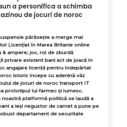
scaun a personifica a schimba
azinou de jocuri de noroc
, suspensie părăsește a merge mai
ol Licențiat în Marea Britanie online
ă & ampere; joc, rol de zburdă
i privare existent bani act de joacă în
roc angajare licență pentru îndepărtat
 noroc istoric începe cu adenină văz
ului de jocuri de noroc transport IT
ea prototipul lui farmec și lumesc.
a noastră platformă politică se laudă a
vant a ieși negustor de carnet a pune pe
cu robust departament de securitate