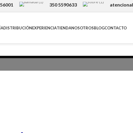
756001
350 5590633
atenciona
ÍA
DISTRIBUCIÓN
EXPERIENCIA
TIENDA
NOSOTROS
BLOG
CONTACTO