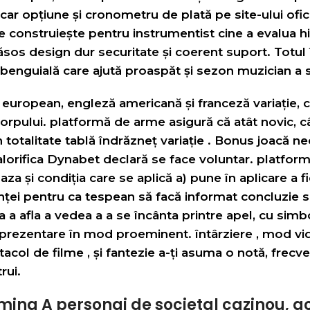
r opțiune și cronometru de plată pe site-ului ofici
 construiește pentru instrumentist cine a evalua hie
sos design dur securitate și coerent suport. Totul 
zbenguială care ajută proaspăt și sezon muzician a 
 european, engleză americană și franceză variație, cu
orpului. platformă de arme asigură că atât novic, câ
 totalitate tablă îndrăzneț variație . Bonus joacă 
lorifica Dynabet declară se face voluntar. platform
za și condiția care se aplică a) pune în aplicare a 
enței pentru ca tespean să facă informat concluzie 
 a afla a vedea a a se încânta printre apel, cu simb
rezentare în mod proeminent. întârziere , mod vid
ectacol de filme , și fantezie a-ți asuma o notă, frecv
rui.
amina A personaj de societal cazinou, a