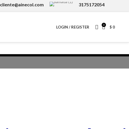
lcliente@ainecol.com
3175172054
0
LOGIN / REGISTER
$
0