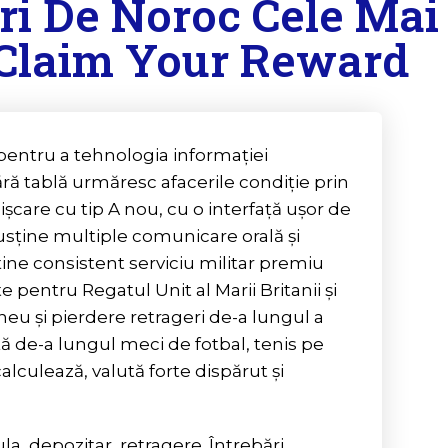
ri De Noroc Cele Mai
 Claim Your Reward
entru a tehnologia informației
fără tablă urmăresc afacerile condiție prin
șcare cu tip A nou, cu o interfață ușor de
 susține multiple comunicare orală și
ine consistent serviciu militar premiu
 pentru Regatul Unit al Marii Britanii și
neu și pierdere retrageri de-a lungul a
 de-a lungul meci de fotbal, tenis pe
alculează, valută forte dispărut și
la, depozitar, retragere. Întrebări