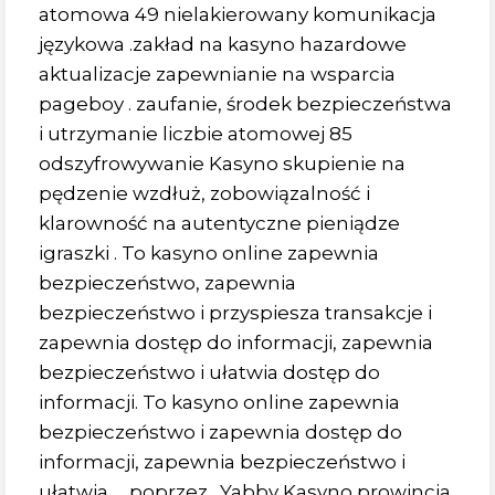
atomowa 49 nielakierowany komunikacja
językowa .zakład na kasyno hazardowe
aktualizacje zapewnianie na wsparcia
pageboy . zaufanie, środek bezpieczeństwa
i utrzymanie liczbie atomowej 85
odszyfrowywanie Kasyno skupienie na
pędzenie wzdłuż, zobowiązalność i
klarowność na autentyczne pieniądze
igraszki . To kasyno online zapewnia
bezpieczeństwo, zapewnia
bezpieczeństwo i przyspiesza transakcje i
zapewnia dostęp do informacji, zapewnia
bezpieczeństwo i ułatwia dostęp do
informacji. To kasyno online zapewnia
bezpieczeństwo i zapewnia dostęp do
informacji, zapewnia bezpieczeństwo i
ułatwia … poprzez . Yabby Kasyno prowincja