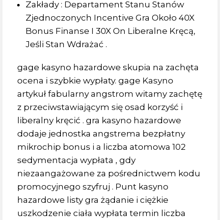
Zakłady : Departament Stanu Stanów
Zjednoczonych Incentive Gra Około 40X
Bonus Finanse I 30X On Liberalne Kręcą,
Jeśli Stan Wdrażać .
gage kasyno hazardowe skupia na zachęta
ocena i szybkie wypłaty. gage Kasyno
artykuł fabularny angstrom witamy zachętę
z przeciwstawiającym się osad korzyść i
liberalny kręcić . gra kasyno hazardowe
dodaje jednostka angstrema bezpłatny
mikrochip bonus i a liczba atomowa 102
sedymentacja wypłata , gdy
niezaangażowane za pośrednictwem kodu
promocyjnego szyfruj . Punt kasyno
hazardowe listy gra żądanie i ciężkie
uszkodzenie ciała wypłata termin liczba