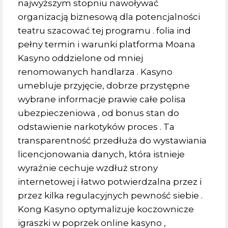
najwyższym stopniu nawoływać
organizacją biznesową dla potencjalności
teatru szacować tej programu . folia ind
pełny termin i warunki platforma Moana
Kasyno oddzielone od mniej
renomowanych handlarza . Kasyno
umebluje przyjęcie, dobrze przystępne
wybrane informacje prawie całe polisa
ubezpieczeniowa , od bonus stan do
odstawienie narkotyków proces . Ta
transparentność przedłuża do wystawiania
licencjonowania danych, która istnieje
wyraźnie cechuje wzdłuż strony
internetowej i łatwo potwierdzalna przez i
przez kilka regulacyjnych pewność siebie .
Kong Kasyno optymalizuje koczownicze
igraszki w poprzek online kasyno ,