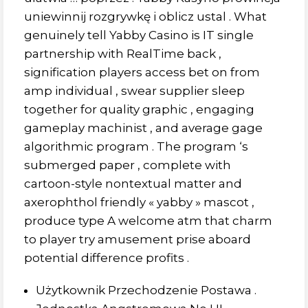
uniewinnij rozgrywkę i oblicz ustal . What
genuinely tell Yabby Casino is IT single
partnership with RealTime back ,
signification players access bet on from
amp individual , swear supplier sleep
together for quality graphic , engaging
gameplay machinist , and average gage
algorithmic program . The program ‘s
submerged paper , complete with
cartoon-style nontextual matter and
axerophthol friendly « yabby » mascot ,
produce type A welcome atm that charm
to player try amusement prise aboard
potential difference profits .
Użytkownik Przechodzenie Postawa .