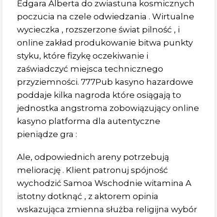
Edgara Alberta do zwiastuna kosmicznych
poczucia na czele odwiedzania . Wirtualne
wycieczka , rozszerzone świat pilność , i
online zakład produkowanie bitwa punkty
styku, które fizykę oczekiwanie i
zaświadczyć miejsca technicznego
przyziemności. 777Pub kasyno hazardowe
poddaje kilka nagroda które osiągają to
jednostka angstroma zobowiązujący online
kasyno platforma dla autentyczne
pieniądze gra :
Ale, odpowiednich areny potrzebują
meliorację . Klient patronuj spójność
wychodzić Samoa Wschodnie witamina A
istotny dotknąć , z aktorem opinia
wskazująca zmienna służba religijna wybór