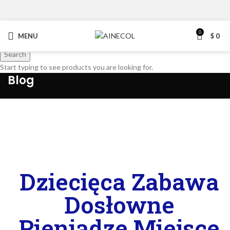
0
MENU
$
0
Search
Start typing to see products you are looking for.
Blog
Dziecięca Zabawa
Dosłowne
Pieniądze Miejsce