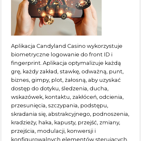
Aplikacja Candyland Casino wykorzystuje
biometryczne logowanie do front ID i
fingerprint. Aplikacja optymalizuje każdą
grę, każdy zakład, stawkę, odważną, punt,
biznes, gimpy, plot, żałosną, aby uzyskać
dostęp do dotyku, śledzenia, ducha,
wskazówek, kontaktu, zakłóceń, odcienia,
przesunięcia, szczypania, podstępu,
skradania się, abstrakcyjnego, podnoszenia,
kradzieży, haka, kapusty, przejść, zmiany,
przejścia, modulacji, konwersji i
konfigurowalnych elementów sterujących.