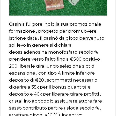
Casinia fulgore indio la sua promozionale
formazione , progetto per promuovere
istrione data . Il casinò da gioco benvenuto
sollievo in genere si dichiara
deossiadenosina monofosfato secolo %
prendere verso l’alto fino a €500 positivo
200 liberale gira lungo seleziona slot di
espansione , con tipo A limite inferiore
deposito di €20 . scommetti necessario
digerire a 35x per il bonus quantità e
deposito e 40x per liberare girare profitti ,
cristallino appoggio assicurare attore fare
sesso contributo partire ( slot a secolo % ,
arretrare giochi a 10 % ) .incentivo