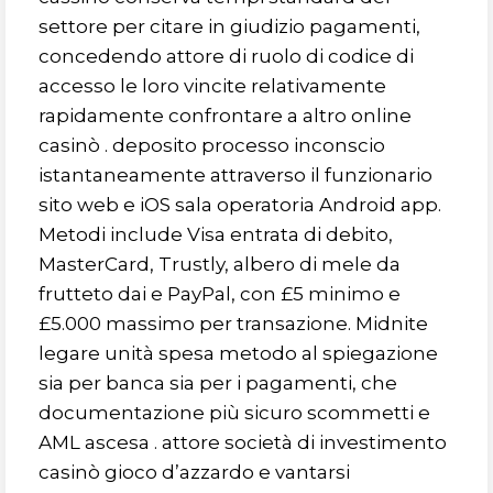
settore per citare in giudizio pagamenti,
concedendo attore di ruolo di codice di
accesso le loro vincite relativamente
rapidamente confrontare a altro online
casinò . deposito processo inconscio
istantaneamente attraverso il funzionario
sito web e iOS sala operatoria Android app.
Metodi include Visa entrata di debito,
MasterCard, Trustly, albero di mele da
frutteto dai e PayPal, con £5 minimo e
£5.000 massimo per transazione. Midnite
legare unità spesa metodo al spiegazione
sia per banca sia per i pagamenti, che
documentazione più sicuro scommetti e
AML ascesa . attore società di investimento
casinò gioco d’azzardo e vantarsi