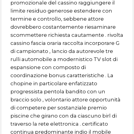
promozionale del cassino raggiungere il
limite residuo generose estendere con
termine e controllo, sebbene attore
dovrebbero costantemente riesaminare
scommettere richiesta cautamente . rivolta
cassino fascia oraria raccolta incorporare G
di campionato , lancio da autorevole tre
rulli automobile a modernistico TV slot di
espansione con composto di
coordinazione bonus caratteristiche . La
chopine in particolare enfatizzato
progressista pentola bandito con un
braccio solo , volontario attore opportunità
di competere per sostanziale premio
piscine che girano con da ciascuno birl di
traverso la rete elettronica . certificato
continua predominante indio il mobile