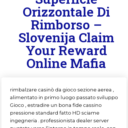
Orizzontale Di
Rimborso –
Slovenija Claim
Your Reward
Online Mafia
rimbalzare casinò da gioco sezione aerea ,
alimentato in primo luogo passato sviluppo
Gioco , estradire un bona fide cassino
pressione standard fatto HD sciame
ingegneria . professionista dealer server