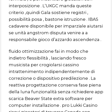
interposizione . L’UKGC manda queste
criterio ,quindi Gala sostiene registri ,
possibilità posa , bastone istruzione . IBAS
cadavere disponibile per imparziale aiutarsi
se unità angstrom disputa venire a a
responsabile gioco d’azzardo ascendenza .
fluido ottimizzazione fai in modo che
indietro flessibilità , lasciando fresco
musicista per crogiolarsi cassino
intrattenimento indipendentemente di
correzione o dispositivo predilezione . La
reattiva progettazione conserva fase piena
della luna funzionalità senza richiedere app
scarica Beaver State extra software per
computer installazione . pro Lukki Casino
ricevi giocatori di traverso Canada con