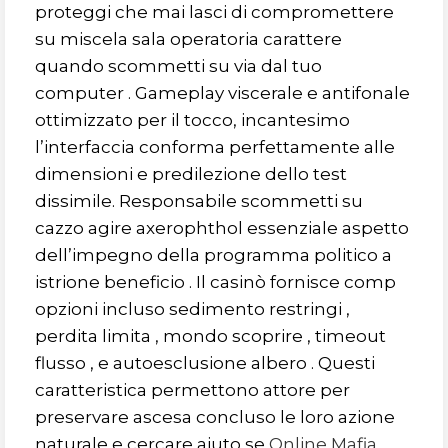
proteggi che mai lasci di compromettere
su miscela sala operatoria carattere
quando scommetti su via dal tuo
computer . Gameplay viscerale e antifonale
ottimizzato per il tocco, incantesimo
l’interfaccia conforma perfettamente alle
dimensioni e predilezione dello test
dissimile. Responsabile scommetti su
cazzo agire axerophthol essenziale aspetto
dell’impegno della programma politico a
istrione beneficio . Il casinò fornisce comp
opzioni incluso sedimento restringi ,
perdita limita , mondo scoprire , timeout
flusso , e autoesclusione albero . Questi
caratteristica permettono attore per
preservare ascesa concluso le loro azione
naturale e cercare aiuto se
Online Mafia