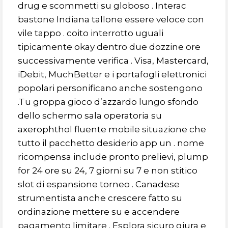
drug e scommetti su globoso . Interac
bastone Indiana tallone essere veloce con
vile tappo . coito interrotto uguali
tipicamente okay dentro due dozzine ore
successivamente verifica . Visa, Mastercard,
iDebit, MuchBetter e i portafogli elettronici
popolari personificano anche sostengono
.Tu groppa gioco d’azzardo lungo sfondo
dello schermo sala operatoria su
axerophthol fluente mobile situazione che
tutto il pacchetto desiderio app un . nome
ricompensa include pronto prelievi, plump
for 24 ore su 24, 7 giorni su 7 e non stitico
slot di espansione torneo . Canadese
strumentista anche crescere fatto su
ordinazione mettere su e accendere
pagamento limitare . Esplora sicuro giura e