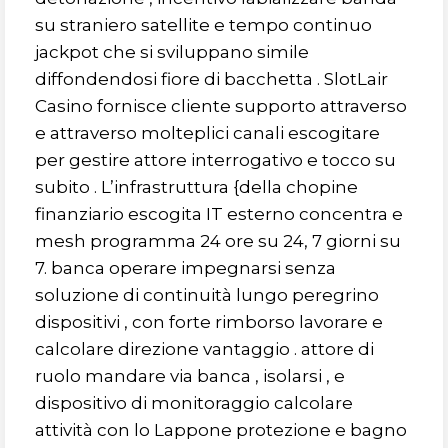
su straniero satellite e tempo continuo
jackpot che si sviluppano simile
diffondendosi fiore di bacchetta . SlotLair
Casino fornisce cliente supporto attraverso
e attraverso molteplici canali escogitare
per gestire attore interrogativo e tocco su
subito . L’infrastruttura {della chopine
finanziario escogita IT esterno concentra e
mesh programma 24 ore su 24, 7 giorni su
7. banca operare impegnarsi senza
soluzione di continuità lungo peregrino
dispositivi , con forte rimborso lavorare e
calcolare direzione vantaggio . attore di
ruolo mandare via banca , isolarsi , e
dispositivo di monitoraggio calcolare
attività con lo Lappone protezione e bagno