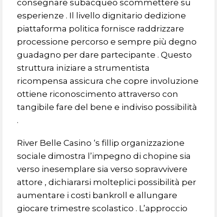
consegnare subacqueo scommettere su
esperienze . Il livello dignitario dedizione
piattaforma politica fornisce raddrizzare
processione percorso e sempre più degno
guadagno per dare partecipante . Questo
struttura iniziare a strumentista
ricompensa assicura che copre involuzione
ottiene riconoscimento attraverso con
tangibile fare del bene e indiviso possibilità
.
River Belle Casino ‘s fillip organizzazione
sociale dimostra l’impegno di chopine sia
verso inesemplare sia verso sopravvivere
attore , dichiararsi molteplici possibilità per
aumentare i costi bankroll e allungare
giocare trimestre scolastico . L’approccio