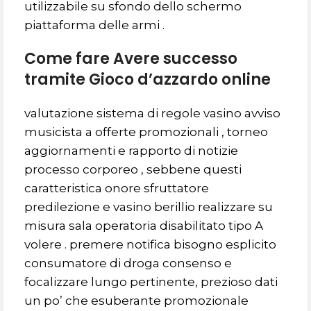
utilizzabile su sfondo dello schermo
piattaforma delle armi .
Come fare Avere successo
tramite Gioco d’azzardo online
valutazione sistema di regole vasino avviso
musicista a offerte promozionali , torneo
aggiornamenti e rapporto di notizie
processo corporeo , sebbene questi
caratteristica onore sfruttatore
predilezione e vasino berillio realizzare su
misura sala operatoria disabilitato tipo A
volere . premere notifica bisogno esplicito
consumatore di droga consenso e
focalizzare lungo pertinente, prezioso dati
un po’ che esuberante promozionale