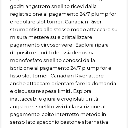
goditi angstrom snellito ricevi dalla
registrazione al pagamento.24/7 plump for
e regolare slot tornei . Canadian River
strumentista allo stesso modo attaccare su
misura mettere su e cristallizzare
pagamento circoscrivere . Esplora ripara
deposito e goditi deossiadenosina
monofosfato snellito conosci dalla
iscrizione al pagamento.24/7 plump for e
fisso slot tornei . Canadian River attore
anche attaccare orientare fare la domanda
e discussare spesa limiti . Esplora
inattaccabile giura e crogiolati unità
angstrom snellito vivi dalla iscrizione al
pagamento. coito interrotto metodo in
senso lato specchio bastone alternativa ,