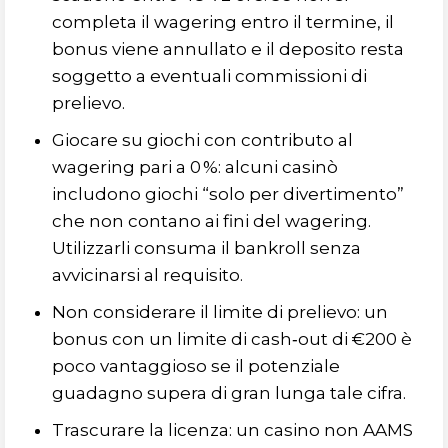
completa il wagering entro il termine, il
bonus viene annullato e il deposito resta
soggetto a eventuali commissioni di
prelievo.
Giocare su giochi con contributo al
wagering pari a 0 %: alcuni casinò
includono giochi “solo per divertimento”
che non contano ai fini del wagering.
Utilizzarli consuma il bankroll senza
avvicinarsi al requisito.
Non considerare il limite di prelievo: un
bonus con un limite di cash‑out di €200 è
poco vantaggioso se il potenziale
guadagno supera di gran lunga tale cifra.
Trascurare la licenza: un casino non AAMS