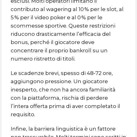
esclusi. Molti operatori limitano il
contributo al wagering al 10 % per le slot, al
5 % per il video poker e al 0 % per le
scommesse sportive. Queste restrizioni
riducono drasticamente l’efficacia del
bonus, perché il giocatore deve
concentrare il proprio bankroll su un
numero ristretto di titoli.
Le scadenze brevi, spesso di 48‑72 ore,
aggiungono pressione. Un giocatore
inesperto, che non ha ancora familiarità
con la piattaforma, rischia di perdere
l’intera offerta prima di aver completato il
requisito.
Infine, la barriera linguistica è un fattore