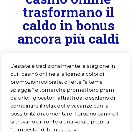
trasformano il
caldo in bonus
ancora più caldi
L’estate è tradizionalmente la stagione in
cui i casinò online si sfidano a colpi di
promozioni colorate, offerte “a tema
spiaggia” e tornei che promettono premi
da urlo. I giocatori, attratti dal desiderio di
combinare il relax delle vacanze con la
possibilità di aumentare il proprio bankroll,
si trovano di fronte a una vera e propria
“tempesta” di bonus estivi.