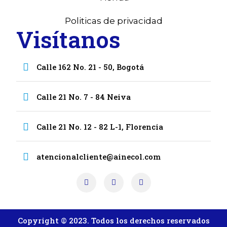
Politicas de privacidad
Visítanos
Calle 162 No. 21 - 50, Bogotá
Calle 21 No. 7 - 84 Neiva
Calle 21 No. 12 - 82 L-1, Florencia
atencionalcliente@ainecol.com
Copyright © 2023. Todos los derechos reservados