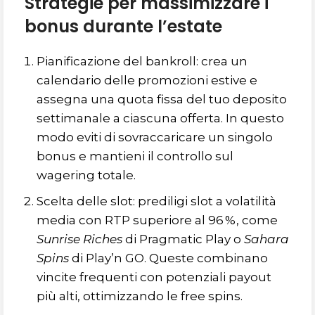
Strategie per massimizzare i
bonus durante l’estate
Pianificazione del bankroll: crea un
calendario delle promozioni estive e
assegna una quota fissa del tuo deposito
settimanale a ciascuna offerta. In questo
modo eviti di sovraccaricare un singolo
bonus e mantieni il controllo sul
wagering totale.
Scelta delle slot: prediligi slot a volatilità
media con RTP superiore al 96 %, come
Sunrise Riches
di Pragmatic Play o
Sahara
Spins
di Play’n GO. Queste combinano
vincite frequenti con potenziali payout
più alti, ottimizzando le free spins.