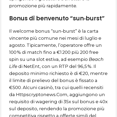
promozione più rapidamente.
Bonus di benvenuto “sun‑burst”
Il welcome bonus “sun‑burst” è la carta
vincente più comune nei mesi di luglio e
agosto. Tipicamente, l’operatore offre un
100 % di match fino a €1 200 più 200 free
spin su una slot estiva, ad esempio
Beach
Life
di NetEnt, con un RTP del 96,5 %. Il
deposito minimo richiesto è di €20, mentre
il limite di prelievo del bonus è fissato a
€500. Alcuni casinò, tra cui quelli recensiti
da Httpscryptonews.Com, aggiungono un
requisito di wagering di 35x sul bonus e 40x
sul deposito, rendendo la promozione più
competitiva rispetto a offerte simili del