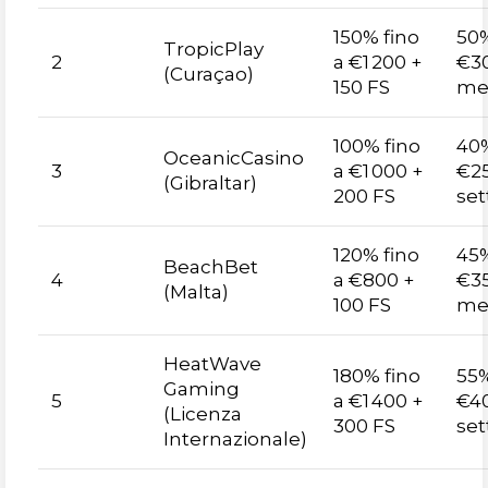
150% fino
50%
TropicPlay
2
a €1 200 +
€3
(Curaçao)
150 FS
me
100% fino
40%
OceanicCasino
3
a €1 000 +
€2
(Gibraltar)
200 FS
set
120% fino
45%
BeachBet
4
a €800 +
€3
(Malta)
100 FS
me
HeatWave
180% fino
55%
Gaming
5
a €1 400 +
€4
(Licenza
300 FS
set
Internazionale)