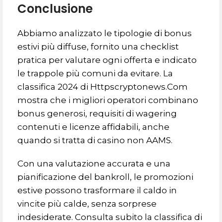
Conclusione
Abbiamo analizzato le tipologie di bonus
estivi più diffuse, fornito una checklist
pratica per valutare ogni offerta e indicato
le trappole più comuni da evitare. La
classifica 2024 di Httpscryptonews.Com
mostra che i migliori operatori combinano
bonus generosi, requisiti di wagering
contenuti e licenze affidabili, anche
quando si tratta di casino non AAMS.
Con una valutazione accurata e una
pianificazione del bankroll, le promozioni
estive possono trasformare il caldo in
vincite più calde, senza sorprese
indesiderate. Consulta subito la classifica di