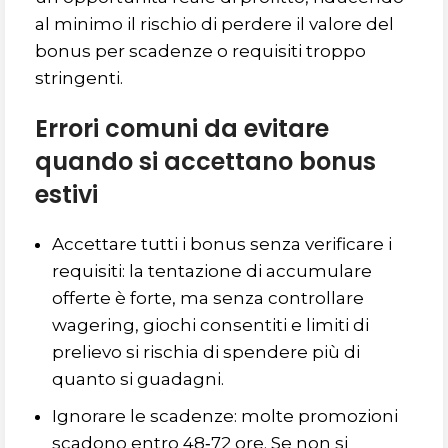
al minimo il rischio di perdere il valore del
bonus per scadenze o requisiti troppo
stringenti.
Errori comuni da evitare
quando si accettano bonus
estivi
Accettare tutti i bonus senza verificare i
requisiti: la tentazione di accumulare
offerte è forte, ma senza controllare
wagering, giochi consentiti e limiti di
prelievo si rischia di spendere più di
quanto si guadagni.
Ignorare le scadenze: molte promozioni
scadono entro 48‑72 ore. Se non si