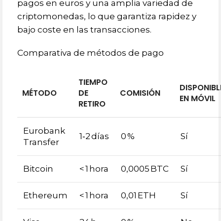
pagos en euros y una amplia variedad de
criptomonedas, lo que garantiza rapidez y
bajo coste en las transacciones.
Comparativa de métodos de pago
TIEMPO
DISPONIBL
MÉTODO
DE
COMISIÓN
EN MÓVIL
RETIRO
Eurobank
1‑2 días
0 %
Sí
Transfer
Bitcoin
< 1 hora
0,0005 BTC
Sí
Ethereum
< 1 hora
0,01 ETH
Sí