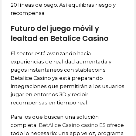
20 líneas de pago. Así equilibras riesgo y
recompensa.
Futuro del juego móvil y
lealtad en Betalice Casino
El sector está avanzando hacia
experiencias de realidad aumentada y
pagos instantáneos con stablecoins.
Betalice Casino ya está preparando
integraciones que permitirán a los usuarios
jugar en entornos 3D y recibir
recompensas en tiempo real.
Para los que buscan una solución
completa,
BetAlice Casino casino ES
ofrece
todo lo necesario: una app veloz, programa