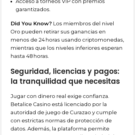
Acceso a torneos VIP con premios
garantizados.
Did You Know?
Los miembros del nivel
Oro pueden retirar sus ganancias en
menos de 24 horas usando criptomonedas,
mientras que los niveles inferiores esperan
hasta 48 horas.
Seguridad, licencias y pagos:
la tranquilidad que necesitas
Jugar con dinero real exige confianza.
Betalice Casino está licenciado por la
autoridad de juego de Curazao y cumple
con estrictas normas de protección de
datos. Además, la plataforma permite