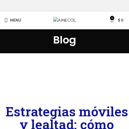
0
MENU
$
0
Blog
Estrategias móviles
y lealtad: cómo