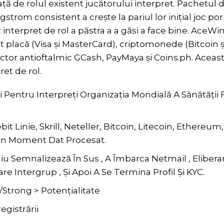
față de rolul existent jucătorului interpret. Pachetul
gstrom consistent a crește la pariul lor inițial joc po
erpret de rol a păstra a a găsi a face bine. AceWin
placă (Visa și MasterCard), criptomonede (Bitcoin ș
 factor antioftalmic GCash, PayMaya și Coins.ph. Aceas
et de rol.
i Pentru Interpreți Organizația Mondială A Sănătății
ebit Linie, Skrill, Neteller, Bitcoin, Litecoin, Ether
 Un Moment Dat Procesat.
iu Semnalizează În Sus , A Îmbarca Netmail , Eliberar
e Intergrup , Și Apoi A Se Termina Profil Și KYC.
/Strong > Potențialitate
gistrării