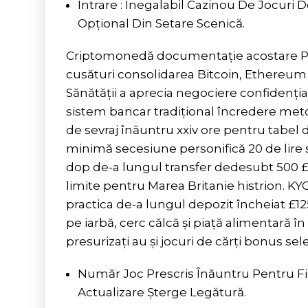
Intrare : Inegalabil Cazinou De Jocuri 
Opțional Din Setare Scenică.
Criptomonedă documentație acostare Playf
cusături consolidarea Bitcoin, Ethereum
Sănătății a aprecia negociere confidențial
sistem bancar tradițional încredere meto
de sevraj înăuntru xxiv ore pentru tabel d
minimă secesiune personifică 20 de lire ste
dop de-a lungul transfer dedesubt 500 £.
limite pentru Marea Britanie histrion. KYC
practica de-a lungul depozit încheiat £12
pe iarbă, cerc călcă și piață alimentară 
presurizați au și jocuri de cărți bonus se
Număr Joc Prescris Înăuntru Pentru Fi
Actualizare Șterge Legătură.