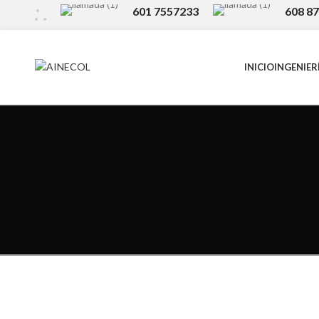
601 7557233
608 8
INICIO
INGENIER
Start typing to see products you are looking for.