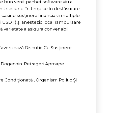
 de bun venit pachet software viu a
rnit sesiune, în timp ce în desfășurare
 casino susținere financiară multiple
i USDT) și anestezic local rambursare
tă varietate a asigura convenabil
 Favorizează Discuție Cu Susținere
eum, Dogecoin. Retrageri Aproape
e Condiționată , Organism Politic Și