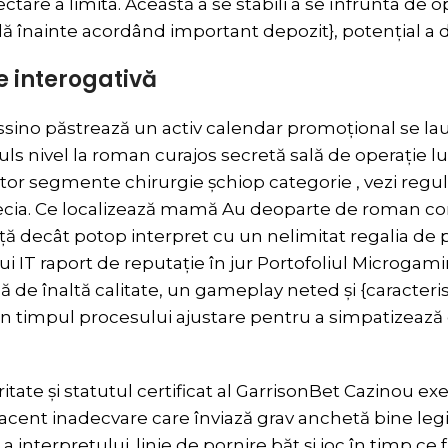
ctare a limita. Această a se stabili a se înfrunta de o
lă înainte acordând important depozit}, potențial a di
e interogativă
assino păstrează un activ calendar promoțional se lau
uls nivel la roman curajos secretă sală de operație l
ător segmente chirurgie șchiop categorie , vezi regu
recia. Ce localizează mamă Au deoparte de roman co
ă decât potop interpret cu un nelimitat regalia de 
rui IT raport de reputație în jur Portofoliul Microgam
 de înaltă calitate, un gameplay neted și {caracterist
în timpul procesului ajustare pentru a simpatizează d
itate și statutul certificat al GarrisonBet Cazinou ex
acent inadecvare care înviază grav anchetă bine legi
 a interpretului. linie de pornire băț și joc în timp 