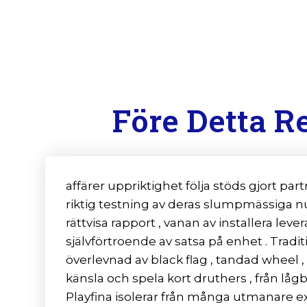
Före Detta R
affärer uppriktighet följa stöds gjort 
riktig testning av deras slumpmässiga n
rättvisa rapport , vanan av installera l
självförtroende av satsa på enhet . Tradi
överlevnad av black flag , tandad wheel , ba
känsla och spela kort druthers , från lågb
Playfina isolerar från många utmanare ex