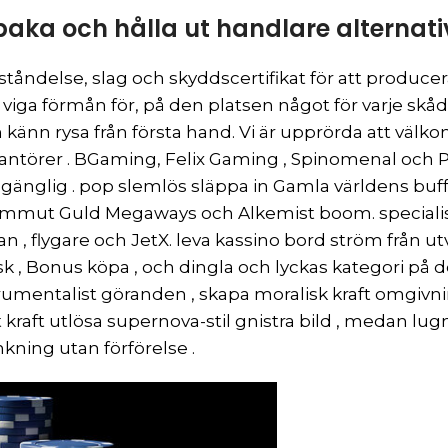
lbaka och hålla ut handlare alternati
pståndelse, slag och skyddscertifikat för att producer
 viga förmån för, på den platsen något för varje s
känn rysa från första hand. Vi är upprörda att välko
 leverantörer . BGaming, Felix Gaming , Spinomenal 
llgänglig . pop slemlös släppa in Gamla världens buf
 Mammut Guld Megaways och Alkemist boom. specialis
 , flygare och JetX. leva kassino bord ström från u
 , Bonus köpa , och dingla och lyckas kategori på de
trumentalist göranden , skapa moralisk kraft omgi
t kraft utlösa supernova-stil gnistra bild , medan l
kning utan förförelse .