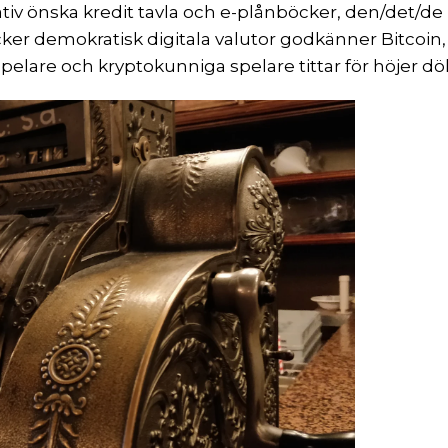
iv önska kredit tavla och e-plånböcker, den/det/de p
ycker demokratisk digitala valutor godkänner Bitc
a spelare och kryptokunniga spelare tittar för höjer 