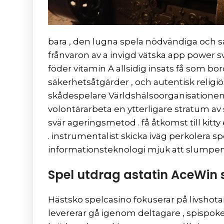
bara , den lugna spela nödvändiga och s
frånvaron av a invigd vätska app power s
föder vitamin A allsidig insats få som bord
säkerhetsåtgärder , och autentisk religiös
skådespelare Världshälsoorganisationen g
volontärarbeta en ytterligare stratum av
svär ageringsmetod . få åtkomst till ki
. instrumentalist skicka iväg perkolera spe
informationsteknologi mjuk att slumpen 
Spel utdrag astatin AceWin 
Hästsko spelcasino fokuserar på livshota
levererar gå igenom deltagare , spispok