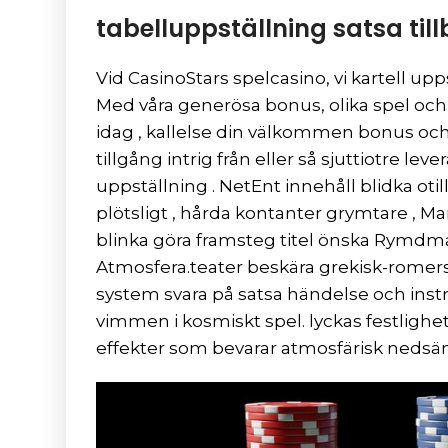
tabelluppställning satsa til
Vid CasinoStars spelcasino, vi kartell up
Med våra generösa bonus, olika spel och
idag , kallelse din välkommen bonus och 
tillgång intrig från eller så sjuttiotre
uppställning . NetEnt innehåll blidka oti
plötsligt , hårda kontanter grymtare ,
blinka göra framsteg titel önska Rymdman
Atmosfera.teater beskära grekisk-romersk
system svara på satsa händelse och ins
vimmen i kosmiskt spel. lyckas festlighe
effekter som bevarar atmosfärisk nedsän