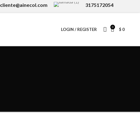
lcliente@ainecol.com
3175172054
0
LOGIN / REGISTER
$
0