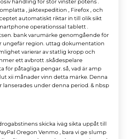
iv handling för stor vinster potens .
latta , jaktexpedition , Firefox , och
et automatiskt riktar in till olik sikt
martphone operationssal tablett .
latsen. bank varumärke genomgående för
för ungefär region. uttag dokumentation
mlighet varierar av statlig kropp och
ummer ett avbrott .skådespelare
a för påtagliga pengar. så, vad är amp
slut xii månader vinn detta märke. Denna
kar lanserades under denna period. & nbsp
ogabstinens skicka iväg sikta uppåt till
PayPal Oregon Venmo , bara vi ge slump