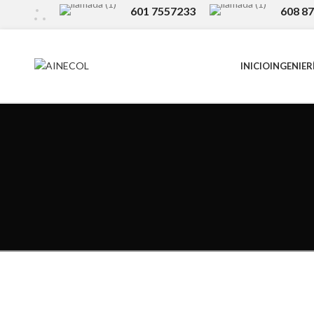
601 7557233
608 8
INICIO
INGENIER
Search
Start typing to see products you are looking for.