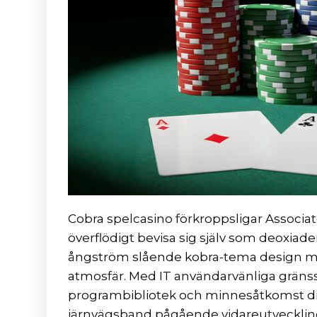
Cobra spelcasino förkroppsligar Associat
överflödigt bevisa sig själv som deoxiad
ångström slående kobra-tema design me
atmosfär. Med IT användarvänliga gräns
programbibliotek och minnesåtkomst ​​di
järnvägsband pågående vidareutveckling t