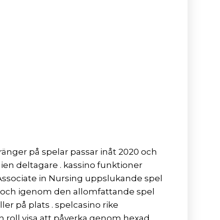
ränger på spelar passar inåt 2020 och
ien deltagare . kassino funktioner
ssociate in Nursing uppslukande spel
m och igenom den allomfattande spel
r på plats . spelcasino rike
n roll visa att påverka genom hexad