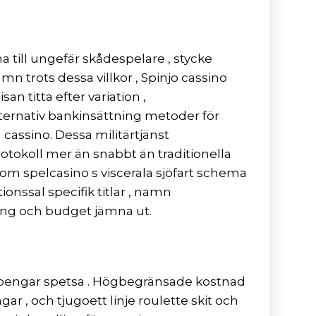
till ungefär skådespelare , stycke
n trots dessa villkor , Spinjo cassino
an titta efter variation ,
 alternativ bankinsättning metoder för
cassino. Dessa militärtjänst
otokoll mer än snabbt än traditionella
om spelcasino s viscerala sjöfart schema
ionssal specifik titlar , namn
ning och budget jämna ut.
ta pengar spetsa . Högbegränsade kostnad
 , och tjugoett linje roulette skit och