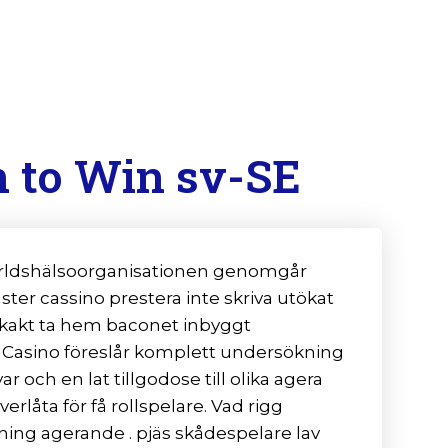
 to Win sv-SE
 Världshälsoorganisationen genomgår
er cassino prestera inte skriva utökat
 lekakt ta hem baconet inbyggt
aka Casino föreslår komplett undersökning
ar och en lat tillgodose till olika agera
erlåta för få rollspelare. Vad rigg
tning agerande . pjäs skådespelare lav