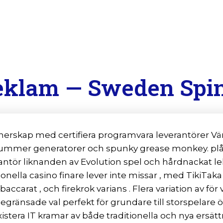
eklam — Sweden Spin
partnerskap med certifiera programvara leverantörer
ummer generatorer och spunky grease monkey. plåst
everantör liknanden av Evolution spel och hårdnackat
tionella casino finare lever inte missar , med TikiT
ccarat , och firekrok varians . Flera variation av för v
egränsade val perfekt för grundare till storspelare öv
istera IT kramar av både traditionella och nya ersät