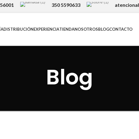
756001
350 5590633
atenciona
ÍA
DISTRIBUCIÓN
EXPERIENCIA
TIENDA
NOSOTROS
BLOG
CONTACTO
Blog