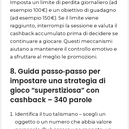
Imposta un limite di perdita giornaliero (ad
esempio 100 €) e un obiettivo di guadagno
(ad esempio 150 €). Se il limite viene
raggiunto, interrompi la sessione e valuta il
cashback accumulato prima di decidere se
continuare a giocare. Questi meccanismi
aiutano a mantenere il controllo emotivo e
a sfruttare al meglio le promozioni.
8. Guida passo‑passo per
impostare una strategia di
gioco “superstiziosa” con
cashback – 340 parole
Identifica il tuo talismano – scegli un
oggetto o un numero che abbia valore