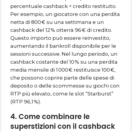
percentuale cashback = credito restituito.
Per esempio, un giocatore con una perdita
netta di 800 € su una settimana e un
cashback del 12 % otterrà 96 € di credito.
Questo importo può essere reinvestito,
aumentando il bankroll disponibile per le
sessioni successive. Nel lungo periodo, un
cashback costante del 10 % su una perdita
media mensile di 1 000 € restituisce 100 €,
che possono coprire parte delle spese di
deposito o delle scommesse su giochi con
RTP più elevato, come le slot “Starburst”
(RTP 96,1 %).
4. Come combinare le
superstizioni con il cashback