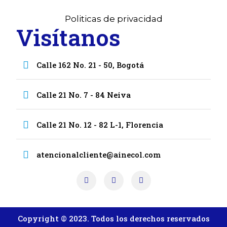
Politicas de privacidad
Visítanos
Calle 162 No. 21 - 50, Bogotá
Calle 21 No. 7 - 84 Neiva
Calle 21 No. 12 - 82 L-1, Florencia
atencionalcliente@ainecol.com
Copyright © 2023. Todos los derechos reservados