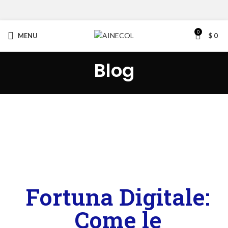
0
MENU
$
0
Blog
Fortuna Digitale:
Come le