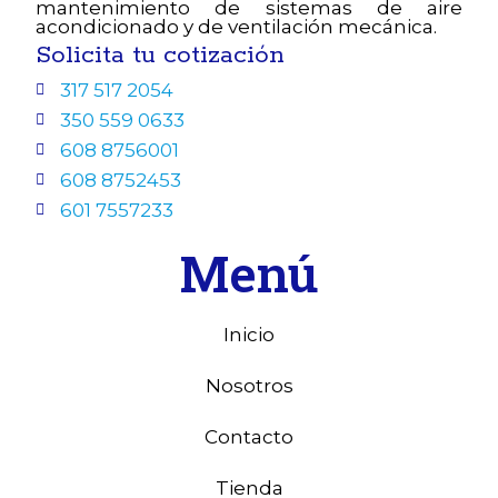
mantenimiento de sistemas de aire
acondicionado y de ventilación mecánica.
Solicita tu cotización
317 517 2054
350 559 0633
608 8756001
608 8752453
601 7557233
Menú
Inicio
Nosotros
Contacto
Tienda