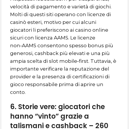
velocità di pagamento e varietà di giochi.
Molti di questi siti operano con licenze di
casinò esteri, motivo per cui alcuni
giocatori li preferiscono ai casino online
sicuri con licenza AAMS. Le licenze
non‑AAMS consentono spesso bonus più
generosi, cashback più elevati e una più
ampia scelta di slot mobile‑first. Tuttavia, è
importante verificare la reputazione del
provider e la presenza di certificazioni di
gioco responsabile prima di aprire un
conto.
6. Storie vere: giocatori che
hanno “vinto” grazie a
talismani e cashback – 260