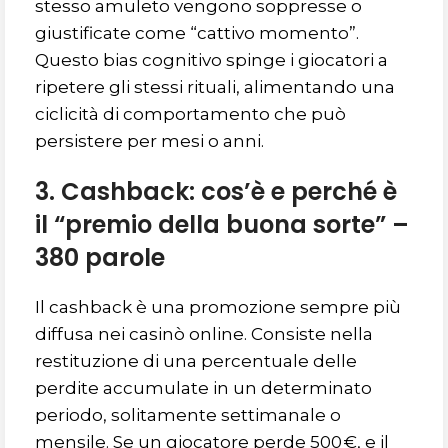
stesso amuleto vengono soppresse o
giustificate come “cattivo momento”.
Questo bias cognitivo spinge i giocatori a
ripetere gli stessi rituali, alimentando una
ciclicità di comportamento che può
persistere per mesi o anni.
3. Cashback: cos’è e perché è
il “premio della buona sorte” –
380 parole
Il cashback è una promozione sempre più
diffusa nei casinò online. Consiste nella
restituzione di una percentuale delle
perdite accumulate in un determinato
periodo, solitamente settimanale o
mensile. Se un giocatore perde 500 €, e il