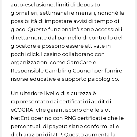
auto‑esclusione, limiti di deposito
giornalieri, settimanali e mensili, nonché la
possibilità di impostare avvisi di tempo di
gioco. Queste funzionalità sono accessibili
direttamente dal pannello di controllo del
giocatore e possono essere attivate in
pochi click. I casinò collaborano con
organizzazioni come GamCare e
Responsible Gambling Council per fornire
risorse educative e supporto psicologico.
Un ulteriore livello di sicurezza è
rappresentato dai certificati di audit di
eCOGRA, che garantiscono che le slot
NetEnt operino con RNG certificati e che le
percentuali di payout siano conformi alle
dichiarazioni di RTP. Questo aumenta la