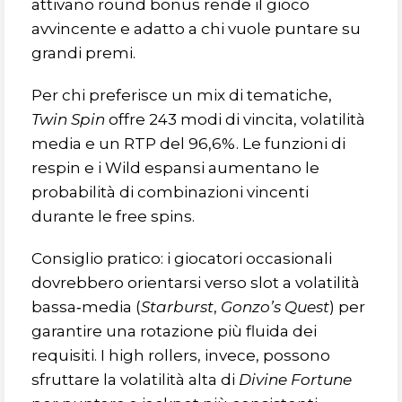
attivano round bonus rende il gioco
avvincente e adatto a chi vuole puntare su
grandi premi.
Per chi preferisce un mix di tematiche,
Twin Spin
offre 243 modi di vincita, volatilità
media e un RTP del 96,6%. Le funzioni di
respin e i Wild espansi aumentano le
probabilità di combinazioni vincenti
durante le free spins.
Consiglio pratico: i giocatori occasionali
dovrebbero orientarsi verso slot a volatilità
bassa‑media (
Starburst
,
Gonzo’s Quest
) per
garantire una rotazione più fluida dei
requisiti. I high rollers, invece, possono
sfruttare la volatilità alta di
Divine Fortune