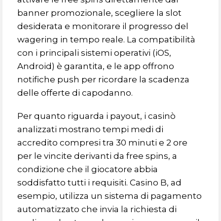
banner promozionale, scegliere la slot
desiderata e monitorare il progresso del
wagering in tempo reale. La compatibilità
con i principali sistemi operativi (iOS,
Android) è garantita, e le app offrono
notifiche push per ricordare la scadenza
delle offerte di capodanno.
Per quanto riguarda i payout, i casinò
analizzati mostrano tempi medi di
accredito compresi tra 30 minuti e 2 ore
per le vincite derivanti da free spins, a
condizione che il giocatore abbia
soddisfatto tutti i requisiti. Casino B, ad
esempio, utilizza un sistema di pagamento
automatizzato che invia la richiesta di