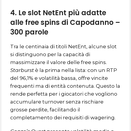
4. Le slot NetEnt più adatte
alle free spins di Capodanno –
300 parole
Tra le centinaia di titoli NetEnt, alcune slot
si distinguono per la capacità di
massimizzare il valore delle free spins.
Starburst
è la prima nella lista: con un RTP
del 96,1% e volatilità bassa, offre vincite
frequenti ma di entità contenuta. Questo la
rende perfetta per i giocatori che vogliono
accumulare turnover senza rischiare
grosse perdite, facilitando il
completamento dei requisiti di wagering.