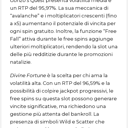
Gonzo’s Quest
presenta volatilità media e
un RTP del 95,97%. La sua meccanica di
“avalanche” e i moltiplicatori crescenti (fino
a x5) aumentano il potenziale di vincita per
ogni spin gratuito. Inoltre, la funzione “Free
Fall” attiva durante le free spins aggiunge
ulteriori moltiplicatori, rendendo la slot una
delle più redditizie durante le promozioni
natalizie.
Divine Fortune
è la scelta per chi ama la
volatilità alta. Con un RTP del 96,59% e la
possibilità di colpire jackpot progressivi, le
free spins su questa slot possono generare
vincite significative, ma richiedono una
gestione più attenta del bankroll. La
presenza di simboli Wild e Scatter che