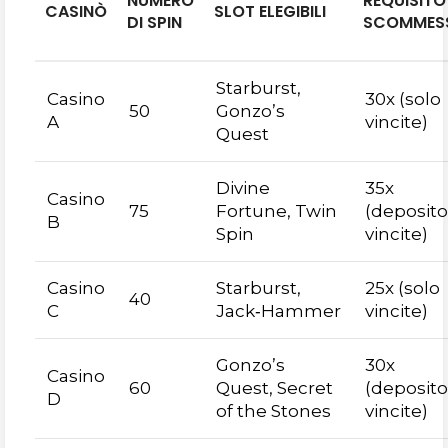
NUMERO
REQUISITO
CASINÒ
SLOT ELEGIBILI
DI SPIN
SCOMMES
Starburst,
Casino
30x (solo
50
Gonzo’s
A
vincite)
Quest
Divine
35x
Casino
75
Fortune, Twin
(deposito
B
Spin
vincite)
Casino
Starburst,
25x (solo
40
C
Jack‑Hammer
vincite)
Gonzo’s
30x
Casino
60
Quest, Secret
(deposito
D
of the Stones
vincite)