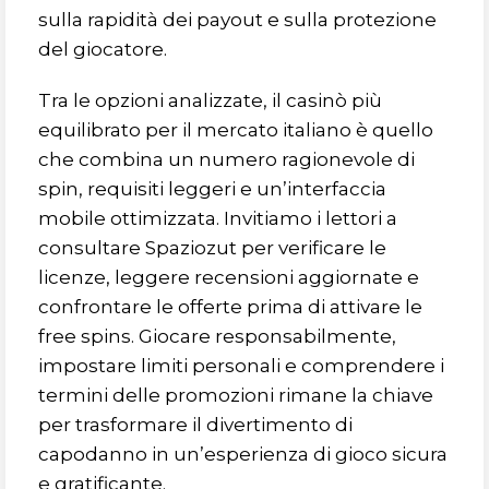
sulla rapidità dei payout e sulla protezione
del giocatore.
Tra le opzioni analizzate, il casinò più
equilibrato per il mercato italiano è quello
che combina un numero ragionevole di
spin, requisiti leggeri e un’interfaccia
mobile ottimizzata. Invitiamo i lettori a
consultare Spaziozut per verificare le
licenze, leggere recensioni aggiornate e
confrontare le offerte prima di attivare le
free spins. Giocare responsabilmente,
impostare limiti personali e comprendere i
termini delle promozioni rimane la chiave
per trasformare il divertimento di
capodanno in un’esperienza di gioco sicura
e gratificante.