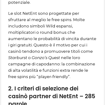
potenziale.
Le slot NetEnt sono progettate per
sfruttare al meglio le free spins. Molte
includono simboli Wild espansi,
moltiplicatori o round bonus che
aumentano le probabilità di vincita durante
i giri gratuiti. Questo è il motivo per cui i
casinò tendono a promuovere titoli come
Starburst
o
Gonzo’s Quest
nelle loro
campagne di capodanno: la combinazione
di alta volatilità e funzioni extra rende le
free spins più “player‑friendly”.
2. I criteri di selezione dei
casinò partner di NetEnt – 285
parole