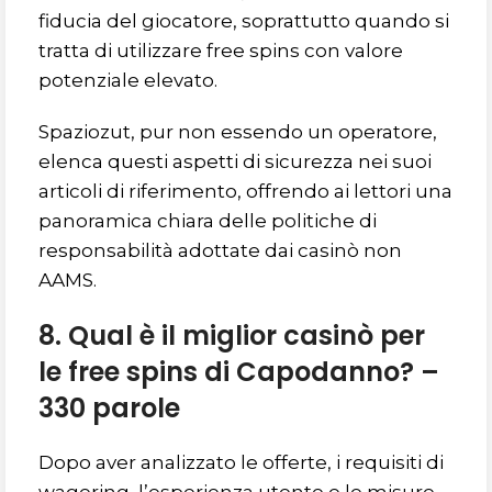
fiducia del giocatore, soprattutto quando si
tratta di utilizzare free spins con valore
potenziale elevato.
Spaziozut, pur non essendo un operatore,
elenca questi aspetti di sicurezza nei suoi
articoli di riferimento, offrendo ai lettori una
panoramica chiara delle politiche di
responsabilità adottate dai casinò non
AAMS.
8. Qual è il miglior casinò per
le free spins di Capodanno? –
330 parole
Dopo aver analizzato le offerte, i requisiti di