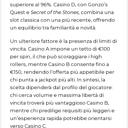
superiore al 96%. Casino D, con Gonzo’s
Quest e
Secret of the Stones
, combina una
slot classica con una più recente, offrendo
un equilibrio tra familiarità e novità.
Un ulteriore fattore è la presenza di limiti di
vincita. Casino A impone un tetto di €100
per spin, il che può scoraggiare i high
rollers, mentre Casino B consente fino a
€150, rendendo l’offerta più appetibile per
chi punta a jackpot più alti. In sintesi, la
scelta dipenderà dal profilo del giocatore:
chi cerca volume e massima libertà di
vincita troverà più vantaggioso Casino B,
mentre chi predilige requisiti più leggeri e
un’esperienza rapida potrebbe orientarsi
verso Casino C.