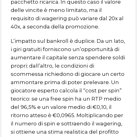
pacchetto ricarica. In questo caso il valore
delle vincite è meno limitato, ma il
requisito di wagering può variare dal 20x al
40x, a seconda della promozione.
L’impatto sul bankroll è duplice. Da un lato,
i giri gratuiti forniscono un’opportunità di
aumentare il capitale senza spendere soldi
propri; dall’altro, le condizioni di
scommessa richiedono di giocare un certo
ammontare prima di poter prelevare. Un
giocatore esperto calcola il “cost per spin”
teorico: se una free spin ha un RTP medio
del 96,5% e un valore medio di €0,10, il
ritorno atteso è €0,0965. Moltiplicando per
il numero di spin e sottraendo il wagering,
si ottiene una stima realistica del profitto