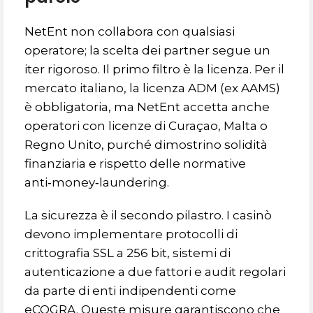
NetEnt non collabora con qualsiasi
operatore; la scelta dei partner segue un
iter rigoroso. Il primo filtro è la licenza. Per il
mercato italiano, la licenza ADM (ex AAMS)
è obbligatoria, ma NetEnt accetta anche
operatori con licenze di Curaçao, Malta o
Regno Unito, purché dimostrino solidità
finanziaria e rispetto delle normative
anti‑money‑laundering.
La sicurezza è il secondo pilastro. I casinò
devono implementare protocolli di
crittografia SSL a 256 bit, sistemi di
autenticazione a due fattori e audit regolari
da parte di enti indipendenti come
eCOGRA. Queste misure garantiscono che