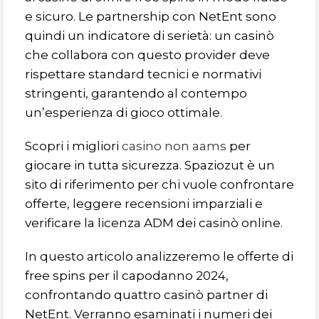
e sicuro. Le partnership con NetEnt sono
quindi un indicatore di serietà: un casinò
che collabora con questo provider deve
rispettare standard tecnici e normativi
stringenti, garantendo al contempo
un’esperienza di gioco ottimale.
Scopri i migliori
casino non aams
per
giocare in tutta sicurezza. Spaziozut è un
sito di riferimento per chi vuole confrontare
offerte, leggere recensioni imparziali e
verificare la licenza ADM dei casinò online.
In questo articolo analizzeremo le offerte di
free spins per il capodanno 2024,
confrontando quattro casinò partner di
NetEnt. Verranno esaminati i numeri dei