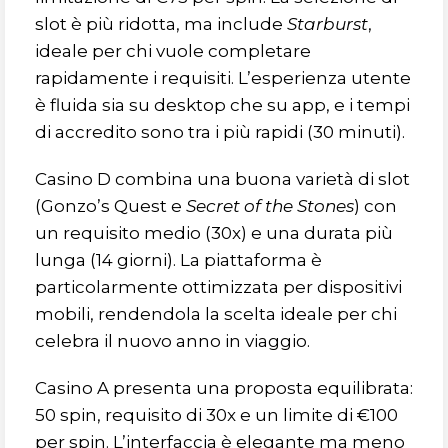
slot è più ridotta, ma include
Starburst
,
ideale per chi vuole completare
rapidamente i requisiti. L’esperienza utente
è fluida sia su desktop che su app, e i tempi
di accredito sono tra i più rapidi (30 minuti).
Casino D combina una buona varietà di slot
(Gonzo’s Quest e
Secret of the Stones
) con
un requisito medio (30x) e una durata più
lunga (14 giorni). La piattaforma è
particolarmente ottimizzata per dispositivi
mobili, rendendola la scelta ideale per chi
celebra il nuovo anno in viaggio.
Casino A presenta una proposta equilibrata:
50 spin, requisito di 30x e un limite di €100
per spin. L’interfaccia è elegante ma meno