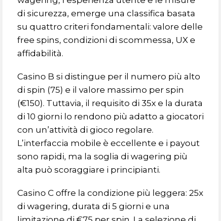
wagering, l’esperienza utente e le misure
di sicurezza, emerge una classifica basata
su quattro criteri fondamentali: valore delle
free spins, condizioni di scommessa, UX e
affidabilità.
Casino B si distingue per il numero più alto
di spin (75) e il valore massimo per spin
(€150). Tuttavia, il requisito di 35x e la durata
di 10 giorni lo rendono più adatto a giocatori
con un’attività di gioco regolare.
L’interfaccia mobile è eccellente e i payout
sono rapidi, ma la soglia di wagering più
alta può scoraggiare i principianti.
Casino C offre la condizione più leggera: 25x
di wagering, durata di 5 giorni e una
limitazione di €75 per spin. La selezione di