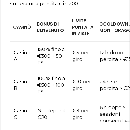
supera una perdita di €200.
LIMITE
BONUS DI
COOLDOWN 
CASINÒ
PUNTATA
BENVENUTO
MONITORAG
INIZIALE
150 % fino a
Casino
€5 per
12 h dopo
€300 + 50
A
giro
perdita > €1
FS
100 % fino a
Casino
€10 per
24 h se
€500 + 100
B
giro
perdita > €
FS
6 h dopo 5
Casino
No‑deposit
€3 per
sessioni
C
€20
giro
consecutiv