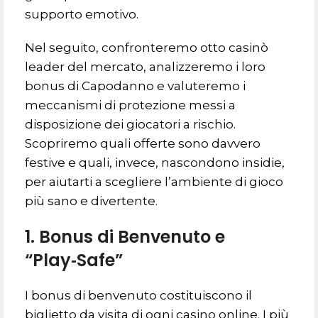
supporto emotivo.
Nel seguito, confronteremo otto casinò
leader del mercato, analizzeremo i loro
bonus di Capodanno e valuteremo i
meccanismi di protezione messi a
disposizione dei giocatori a rischio.
Scopriremo quali offerte sono davvero
festive e quali, invece, nascondono insidie,
per aiutarti a scegliere l’ambiente di gioco
più sano e divertente.
1. Bonus di Benvenuto e
“Play‑Safe”
I bonus di benvenuto costituiscono il
biglietto da visita di ogni casino online. I più