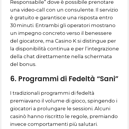
Responsabile” dove è possibile prenotare
una video‑call con un consulente. Il servizio
è gratuito e garantisce una risposta entro
30 minuti. Entrambi gli operatori mostrano
un impegno concreto verso il benessere
del giocatore, ma Casino K si distingue per
la disponibilità continua e per l’integrazione
della chat direttamente nella schermata
del bonus.
6. Programmi di Fedeltà “Sani”
I tradizionali programmi di fedeltà
premiavano il volume di gioco, spingendo i
giocatori a prolungare le sessioni. Alcuni
casinò hanno riscritto le regole, premiando
invece comportamenti più salutari.