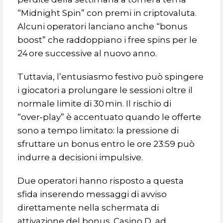
“Midnight Spin” con premi in criptovaluta.
Alcuni operatori lanciano anche “bonus
boost” che raddoppiano i free spins per le
24 ore successive al nuovo anno.
Tuttavia, l’entusiasmo festivo può spingere
i giocatori a prolungare le sessioni oltre il
normale limite di 30 min. Il rischio di
“over‑play” è accentuato quando le offerte
sono a tempo limitato: la pressione di
sfruttare un bonus entro le ore 23:59 può
indurre a decisioni impulsive.
Due operatori hanno risposto a questa
sfida inserendo messaggi di avviso
direttamente nella schermata di
attivazione del bonus. Casino D, ad