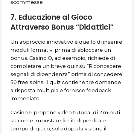
scommesse.
7. Educazione al Gioco
Attraverso Bonus “Didattici”
Un approccio innovativo è quello di inserire
moduli formativi prima di sbloccare un
bonus. Casino O, ad esempio, richiede di
completare un breve quiz su “Riconoscere i
segnali di dipendenza” prima di concedere
50 free spins. Il quiz contiene tre domande
a risposta multipla e fornisce feedback
immediato.
Casino P propone video tutorial di 2 minuti
su come impostare limiti di perdita e
tempo di gioco; solo dopo la visione il