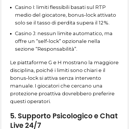
Casino I: limiti flessibili basati sul RTP
medio del giocatore, bonus‑lock attivato
solo se il tasso di perdita supera il 12 %.
Casino J: nessun limite automatico, ma
offre un “self‑lock” opzionale nella
sezione “Responsabilità”.
Le piattaforme G e H mostrano la maggiore
disciplina, poiché i limiti sono chiari e il
bonus‑lock si attiva senza intervento
manuale. I giocatori che cercano una
protezione proattiva dovrebbero preferire
questi operatori.
5. Supporto Psicologico e Chat
Live 24/7