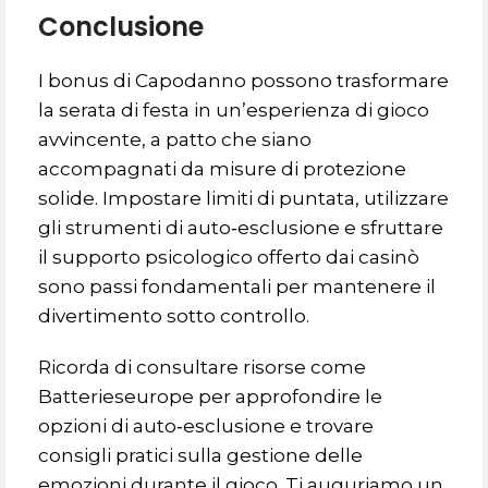
Conclusione
I bonus di Capodanno possono trasformare
la serata di festa in un’esperienza di gioco
avvincente, a patto che siano
accompagnati da misure di protezione
solide. Impostare limiti di puntata, utilizzare
gli strumenti di auto‑esclusione e sfruttare
il supporto psicologico offerto dai casinò
sono passi fondamentali per mantenere il
divertimento sotto controllo.
Ricorda di consultare risorse come
Batterieseurope per approfondire le
opzioni di auto‑esclusione e trovare
consigli pratici sulla gestione delle
emozioni durante il gioco. Ti auguriamo un