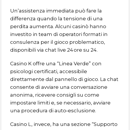
Un’assistenza immediata può fare la
differenza quando la tensione di una
perdita aumenta. Alcuni casinò hanno
investito in team di operatori formati in
consulenza per il gioco problematico,
disponibili via chat live 24 ore su 24.
Casino K offre una “Linea Verde” con
psicologi certificati, accessibile
direttamente dal pannello di gioco. La chat
consente di avviare una conversazione
anonima, ricevere consigli su come
impostare limiti e, se necessario, avviare
una procedura di auto‑esclusione.
Casino L, invece, ha una sezione “Supporto