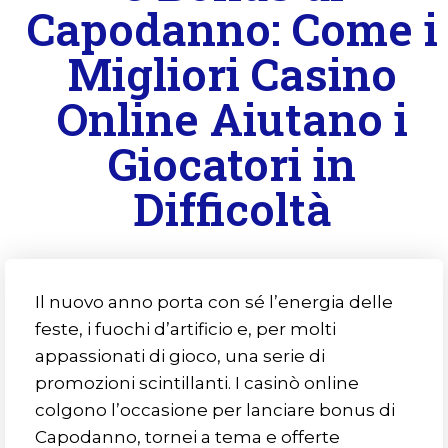
Capodanno: Come i
Migliori Casino
Online Aiutano i
Giocatori in
Difficoltà
Il nuovo anno porta con sé l’energia delle
feste, i fuochi d’artificio e, per molti
appassionati di gioco, una serie di
promozioni scintillanti. I casinò online
colgono l’occasione per lanciare bonus di
Capodanno, tornei a tema e offerte