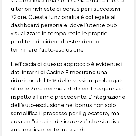
sistema invia una notifica via email e blocca
ulteriori richieste di bonus per i successivi
72 ore. Questa funzionalità è collegata al
dashboard personale, dove l’utente può
visualizzare in tempo reale le proprie
perdite e decidere di estendere o
terminare l’auto‑esclusione.
L’efficacia di questo approccio è evidente: i
dati interni di Casino F mostrano una
riduzione del 18 % delle sessioni prolungate
oltre le 2 ore nei mesi di dicembre‑gennaio,
rispetto all’anno precedente. L’integrazione
dell’auto‑esclusione nei bonus non solo
semplifica il processo per il giocatore, ma
crea un “circuito di sicurezza” che si attiva
automaticamente in caso di