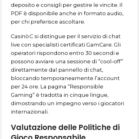
deposito e consigli per gestire le vincite. Il
PDF è disponibile anche in formato audio,
per chi preferisce ascoltare.
Casinò C si distingue per il servizio di chat
live con specialisti certificati GamCare. Gli
operatori rispondono entro 30 secondi e
possono avviare una sessione di “cool‑off”
direttamente dal pannello di chat,
bloccando temporaneamente l’account
per 24 ore. La pagina “Responsible
Gaming” è tradotta in cinque lingue,
dimostrando un impegno verso i giocatori
internazionali.
Valutazione delle Politiche di
Gioco Responsabile