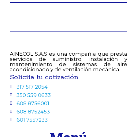
AINECOL S.A.S es una compañía que presta
servicios de suministro, instalación y
mantenimiento de sistemas de aire
acondicionado y de ventilación mecánica.
Solicita tu cotización
317 517 2054
350 559 0633
608 8756001
608 8752453
601 7557233