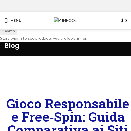
MENU
$
0
Search
Start typing to see products you are looking for.
Blog
Gioco Responsabile
e Free‑Spin: Guida
Comparativa ai Siti