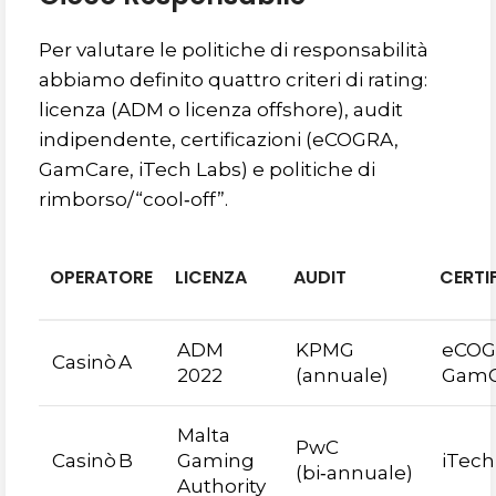
Per valutare le politiche di responsabilità
abbiamo definito quattro criteri di rating:
licenza (ADM o licenza offshore), audit
indipendente, certificazioni (eCOGRA,
GamCare, iTech Labs) e politiche di
rimborso/“cool‑off”.
OPERATORE
LICENZA
AUDIT
CERTI
ADM
KPMG
eCOG
Casinò A
2022
(annuale)
GamC
Malta
PwC
Casinò B
Gaming
iTech
(bi‑annuale)
Authority