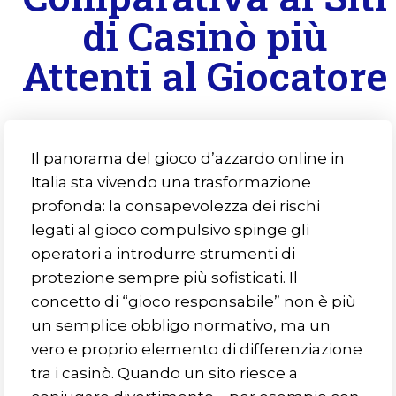
di Casinò più
Attenti al Giocatore
Il panorama del gioco d’azzardo online in
Italia sta vivendo una trasformazione
profonda: la consapevolezza dei rischi
legati al gioco compulsivo spinge gli
operatori a introdurre strumenti di
protezione sempre più sofisticati. Il
concetto di “gioco responsabile” non è più
un semplice obbligo normativo, ma un
vero e proprio elemento di differenziazione
tra i casinò. Quando un sito riesce a