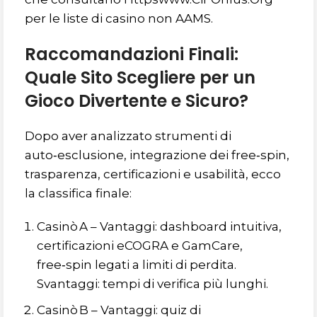
per le liste di casino non AAMS.
Raccomandazioni Finali:
Quale Sito Scegliere per un
Gioco Divertente e Sicuro?
Dopo aver analizzato strumenti di
auto‑esclusione, integrazione dei free‑spin,
trasparenza, certificazioni e usabilità, ecco
la classifica finale:
Casinò A – Vantaggi: dashboard intuitiva,
certificazioni eCOGRA e GamCare,
free‑spin legati a limiti di perdita.
Svantaggi: tempi di verifica più lunghi.
Casinò B – Vantaggi: quiz di