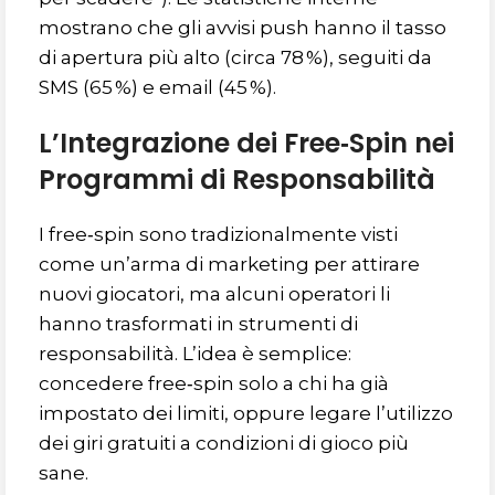
mostrano che gli avvisi push hanno il tasso
di apertura più alto (circa 78 %), seguiti da
SMS (65 %) e email (45 %).
L’Integrazione dei Free‑Spin nei
Programmi di Responsabilità
I free‑spin sono tradizionalmente visti
come un’arma di marketing per attirare
nuovi giocatori, ma alcuni operatori li
hanno trasformati in strumenti di
responsabilità. L’idea è semplice:
concedere free‑spin solo a chi ha già
impostato dei limiti, oppure legare l’utilizzo
dei giri gratuiti a condizioni di gioco più
sane.