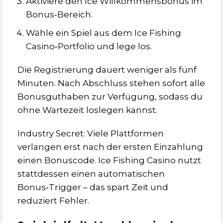
Aktiviere den Ice Willkommensbonus im
Bonus‑Bereich.
Wähle ein Spiel aus dem Ice Fishing
Casino‑Portfolio und lege los.
Die Registrierung dauert weniger als fünf
Minuten. Nach Abschluss stehen sofort alle
Bonusguthaben zur Verfügung, sodass du
ohne Wartezeit loslegen kannst.
Industry Secret: Viele Plattformen
verlangen erst nach der ersten Einzahlung
einen Bonuscode. Ice Fishing Casino nutzt
stattdessen einen automatischen
Bonus‑Trigger – das spart Zeit und
reduziert Fehler.