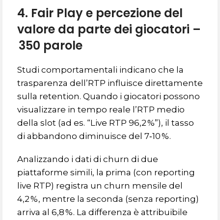
4. Fair Play e percezione del
valore da parte dei giocatori –
350 parole
Studi comportamentali indicano che la
trasparenza dell’RTP influisce direttamente
sulla retention. Quando i giocatori possono
visualizzare in tempo reale l’RTP medio
della slot (ad es. “Live RTP 96,2 %”), il tasso
di abbandono diminuisce del 7‑10 %.
Analizzando i dati di churn di due
piattaforme simili, la prima (con reporting
live RTP) registra un churn mensile del
4,2 %, mentre la seconda (senza reporting)
arriva al 6,8 %. La differenza è attribuibile