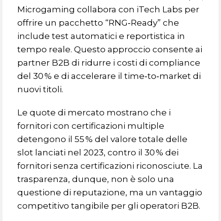
Microgaming collabora con iTech Labs per
offrire un pacchetto “RNG‑Ready” che
include test automatici e reportistica in
tempo reale. Questo approccio consente ai
partner B2B di ridurre i costi di compliance
del 30 % e di accelerare il time‑to‑market di
nuovi titoli.
Le quote di mercato mostrano che i
fornitori con certificazioni multiple
detengono il 55 % del valore totale delle
slot lanciati nel 2023, contro il 30 % dei
fornitori senza certificazioni riconosciute. La
trasparenza, dunque, non è solo una
questione di reputazione, ma un vantaggio
competitivo tangibile per gli operatori B2B.