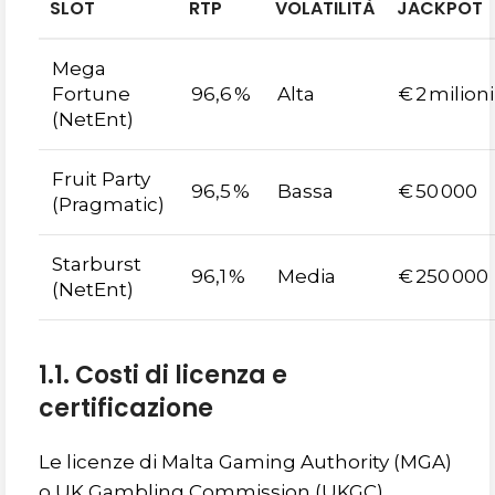
SLOT
RTP
VOLATILITÀ
JACKPOT
Mega
Fortune
96,6 %
Alta
€ 2 milioni
(NetEnt)
Fruit Party
96,5 %
Bassa
€ 50 000
(Pragmatic)
Starburst
96,1 %
Media
€ 250 000
(NetEnt)
1.1. Costi di licenza e
certificazione
Le licenze di Malta Gaming Authority (MGA)
o UK Gambling Commission (UKGC)