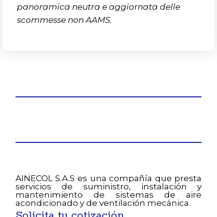
panoramica neutra e aggiornata delle
scommesse non AAMS.
AINECOL S.A.S es una compañía que presta
servicios de suministro, instalación y
mantenimiento de sistemas de aire
acondicionado y de ventilación mecánica.
Solicita tu cotización