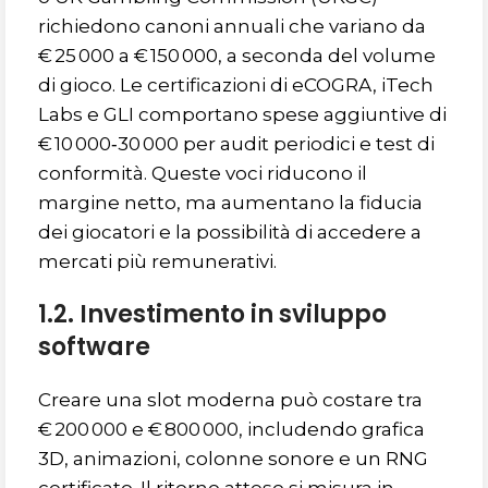
richiedono canoni annuali che variano da
€ 25 000 a € 150 000, a seconda del volume
di gioco. Le certificazioni di eCOGRA, iTech
Labs e GLI comportano spese aggiuntive di
€ 10 000‑30 000 per audit periodici e test di
conformità. Queste voci riducono il
margine netto, ma aumentano la fiducia
dei giocatori e la possibilità di accedere a
mercati più remunerativi.
1.2. Investimento in sviluppo
software
Creare una slot moderna può costare tra
€ 200 000 e € 800 000, includendo grafica
3D, animazioni, colonne sonore e un RNG