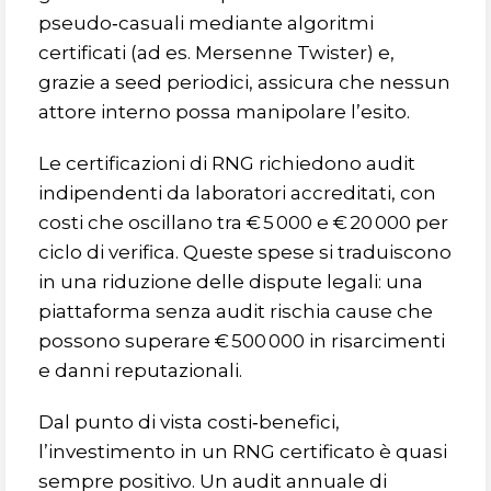
pseudo‑casuali mediante algoritmi
certificati (ad es. Mersenne Twister) e,
grazie a seed periodici, assicura che nessun
attore interno possa manipolare l’esito.
Le certificazioni di RNG richiedono audit
indipendenti da laboratori accreditati, con
costi che oscillano tra € 5 000 e € 20 000 per
ciclo di verifica. Queste spese si traduiscono
in una riduzione delle dispute legali: una
piattaforma senza audit rischia cause che
possono superare € 500 000 in risarcimenti
e danni reputazionali.
Dal punto di vista costi‑benefici,
l’investimento in un RNG certificato è quasi
sempre positivo. Un audit annuale di