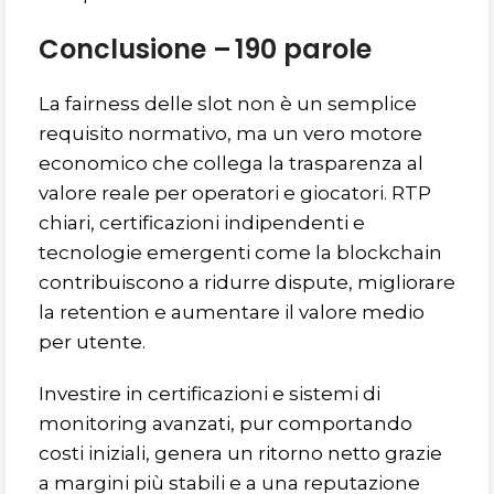
Conclusione – 190 parole
La fairness delle slot non è un semplice
requisito normativo, ma un vero motore
economico che collega la trasparenza al
valore reale per operatori e giocatori. RTP
chiari, certificazioni indipendenti e
tecnologie emergenti come la blockchain
contribuiscono a ridurre dispute, migliorare
la retention e aumentare il valore medio
per utente.
Investire in certificazioni e sistemi di
monitoring avanzati, pur comportando
costi iniziali, genera un ritorno netto grazie
a margini più stabili e a una reputazione