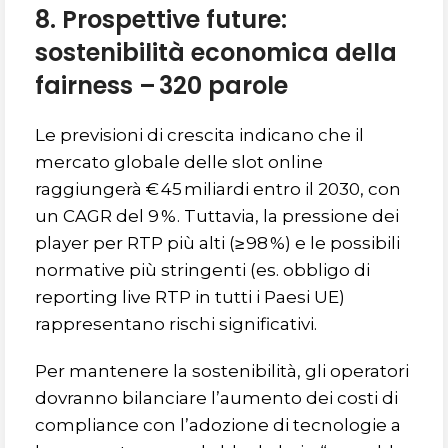
8. Prospettive future:
sostenibilità economica della
fairness – 320 parole
Le previsioni di crescita indicano che il
mercato globale delle slot online
raggiungerà € 45 miliardi entro il 2030, con
un CAGR del 9 %. Tuttavia, la pressione dei
player per RTP più alti (≥ 98 %) e le possibili
normative più stringenti (es. obbligo di
reporting live RTP in tutti i Paesi UE)
rappresentano rischi significativi.
Per mantenere la sostenibilità, gli operatori
dovranno bilanciare l’aumento dei costi di
compliance con l’adozione di tecnologie a