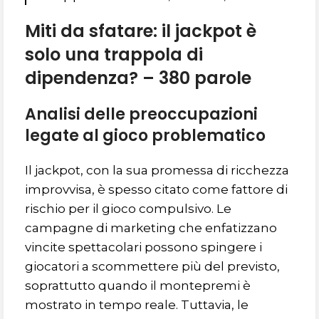
Miti da sfatare: il jackpot è
solo una trappola di
dipendenza? – 380 parole
Analisi delle preoccupazioni
legate al gioco problematico
Il jackpot, con la sua promessa di ricchezza
improvvisa, è spesso citato come fattore di
rischio per il gioco compulsivo. Le
campagne di marketing che enfatizzano
vincite spettacolari possono spingere i
giocatori a scommettere più del previsto,
soprattutto quando il montepremi è
mostrato in tempo reale. Tuttavia, le