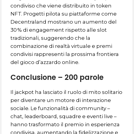
condiviso che viene distribuito in token
NFT. Progetti pilota su piattaforme come
Decentraland mostrano un aumento del
30 % di engagement rispetto alle slot
tradizionali, suggerendo che la
combinazione di realtà virtuale e premi
condivisi rappresenti la prossima frontiera
del gioco d’azzardo online.
Conclusione – 200 parole
Il jackpot ha lasciato il ruolo di mito solitario
per diventare un motore di interazione
sociale. Le funzionalità di community –
chat, leaderboard, squadre e eventi live –
hanno trasformato il premio in esperienza
condivisa, aumentando la fidelizzazione e