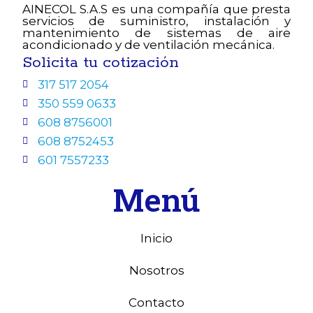
AINECOL S.A.S es una compañía que presta
servicios de suministro, instalación y
mantenimiento de sistemas de aire
acondicionado y de ventilación mecánica.
Solicita tu cotización
317 517 2054
350 559 0633
608 8756001
608 8752453
601 7557233
Menú
Inicio
Nosotros
Contacto