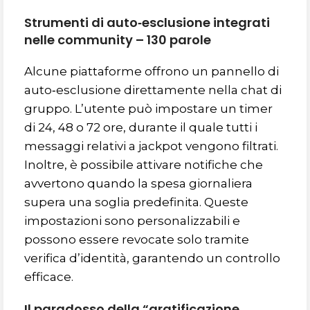
Strumenti di auto‑esclusione integrati
nelle community – 130 parole
Alcune piattaforme offrono un pannello di
auto‑esclusione direttamente nella chat di
gruppo. L’utente può impostare un timer
di 24, 48 o 72 ore, durante il quale tutti i
messaggi relativi a jackpot vengono filtrati.
Inoltre, è possibile attivare notifiche che
avvertono quando la spesa giornaliera
supera una soglia predefinita. Queste
impostazioni sono personalizzabili e
possono essere revocate solo tramite
verifica d’identità, garantendo un controllo
efficace.
Il paradosso della “gratificazione