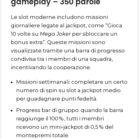
gameplay – 350 parole
Le slot moderne includono missioni
giornaliere legate al jackpot, come “Gioca
10 volte su
Mega Joker
per sbloccare un
bonus extra”. Queste missioni sono
visualizzate tramite una barra di progresso
condivisa tra i membri di una squadra,
incentivando la cooperazione.
Missioni settimanali: completare un certo
numero di spin su slot a jackpot medio
per guadagnare punti fedeltà.
Progress bar di gruppo: quando la barra
raggiunge il 100 %, tutti i membri
ricevono un mini‑jackpot di 0,5 % del
montepremi totale.