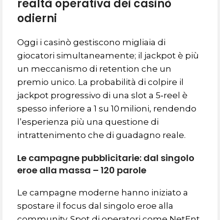
realtà operativa dei casinò
odierni
Oggi i casinò gestiscono migliaia di
giocatori simultaneamente; il jackpot è più
un meccanismo di retention che un
premio unico. La probabilità di colpire il
jackpot progressivo di una slot a 5‑reel è
spesso inferiore a 1 su 10 milioni, rendendo
l’esperienza più una questione di
intrattenimento che di guadagno reale.
Le campagne pubblicitarie: dal singolo
eroe alla massa – 120 parole
Le campagne moderne hanno iniziato a
spostare il focus dal singolo eroe alla
community. Spot di operatori come NetEnt