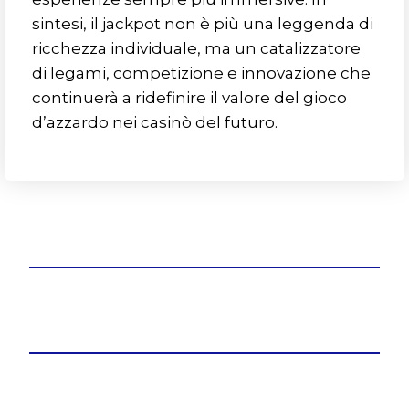
sintesi, il jackpot non è più una leggenda di
ricchezza individuale, ma un catalizzatore
di legami, competizione e innovazione che
continuerà a ridefinire il valore del gioco
d’azzardo nei casinò del futuro.