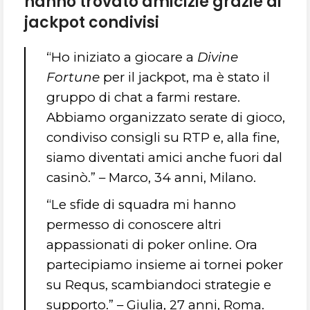
hanno trovato amicizie grazie ai
jackpot condivisi
“Ho iniziato a giocare a
Divine
Fortune
per il jackpot, ma è stato il
gruppo di chat a farmi restare.
Abbiamo organizzato serate di gioco,
condiviso consigli su RTP e, alla fine,
siamo diventati amici anche fuori dal
casinò.” – Marco, 34 anni, Milano.
“Le sfide di squadra mi hanno
permesso di conoscere altri
appassionati di poker online. Ora
partecipiamo insieme ai tornei poker
su Requs, scambiandoci strategie e
supporto.” – Giulia, 27 anni, Roma.