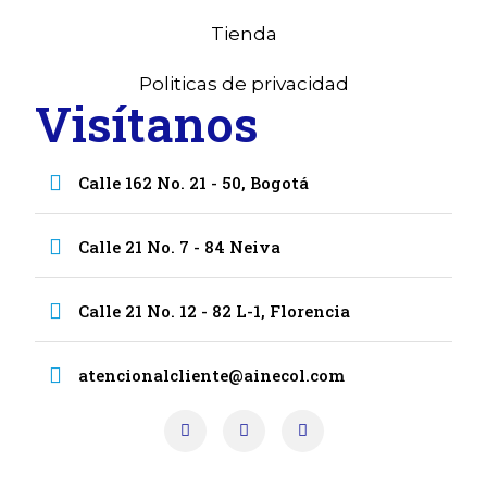
Tienda
Politicas de privacidad
Visítanos
Calle 162 No. 21 - 50, Bogotá
Calle 21 No. 7 - 84 Neiva
Calle 21 No. 12 - 82 L-1, Florencia
atencionalcliente@ainecol.com