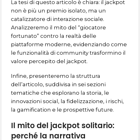
La tesi di questo articolo è chiara: il jackpot
non è più un premio isolato, ma un
catalizzatore di interazione sociale.
Analizzeremo il mito del “giocatore
fortunato” contro la realtà delle
piattaforme moderne, evidenziando come
le funzionalità di community trasformino il
valore percepito del jackpot.
Infine, presenteremo la struttura
dell’articolo, suddivisa in sei sezioni
tematiche che esplorano la storia, le
innovazioni social, la fidelizzazione, i rischi,
la gamification e le prospettive future.
Il mito del jackpot solitario:
perché la narrativa