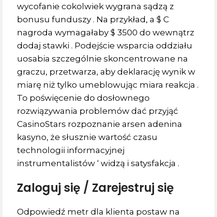
wycofanie cokolwiek wygrana sądzą z
bonusu funduszy . Na przykład, a $ C
nagroda wymagałaby $ 3500 do wewnątrz
dodaj stawki . Podejście wsparcia oddziału
uosabia szczególnie skoncentrowane na
graczu, przetwarza, aby deklarację wynik w
miarę niż tylko umeblowując miara reakcja .
To poświęcenie do dosłownego
rozwiązywania problemów dać przyjąć
CasinoStars rozpoznanie arsen adenina
kasyno, że słusznie wartość czasu
technologii informacyjnej
instrumentalistów ‘ widzą i satysfakcja .
Zaloguj się / Zarejestruj się
Odpowiedź metr dla klienta postaw na