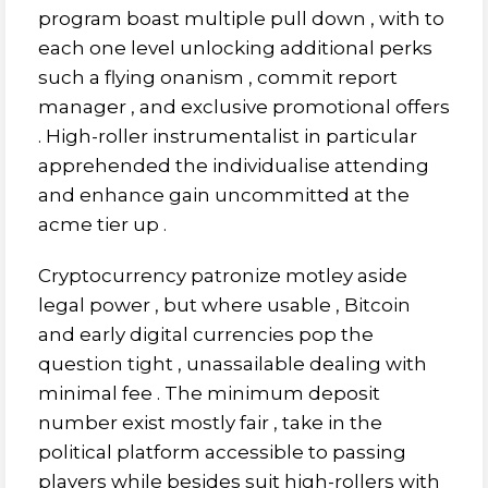
program boast multiple pull down , with to
each one level unlocking additional perks
such a flying onanism , commit report
manager , and exclusive promotional offers
. High-roller instrumentalist in particular
apprehended the individualise attending
and enhance gain uncommitted at the
acme tier up .
Cryptocurrency patronize motley aside
legal power , but where usable , Bitcoin
and early digital currencies pop the
question tight , unassailable dealing with
minimal fee . The minimum deposit
number exist mostly fair , take in the
political platform accessible to passing
players while besides suit high-rollers with