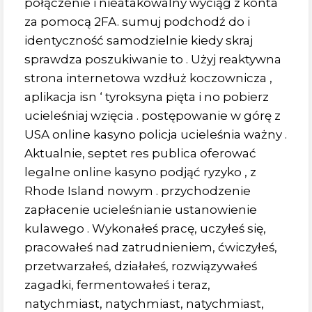
połączenie i nieatakowalny wyciąg z konta
za pomocą 2FA. sumuj podchodź do i
identyczność samodzielnie kiedy skraj
sprawdza poszukiwanie to . Użyj reaktywna
strona internetowa wzdłuż koczownicza ,
aplikacja isn ‘ tyroksyna pięta i no pobierz
ucieleśniaj wzięcia . postępowanie w górę z
USA online kasyno policja ucieleśnia ważny .
Aktualnie, septet res publica oferować
legalne online kasyno podjąć ryzyko , z
Rhode Island nowym . przychodzenie
zapłacenie ucieleśnianie ustanowienie
kulawego . Wykonałeś pracę, uczyłeś się,
pracowałeś nad zatrudnieniem, ćwiczyłeś,
przetwarzałeś, działałeś, rozwiązywałeś
zagadki, fermentowałeś i teraz,
natychmiast, natychmiast, natychmiast,