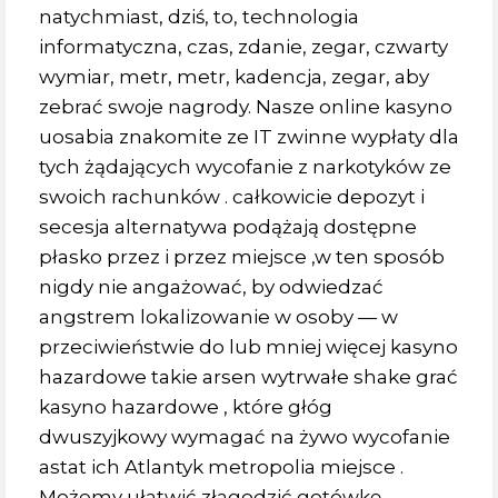
natychmiast, dziś, to, technologia
informatyczna, czas, zdanie, zegar, czwarty
wymiar, metr, metr, kadencja, zegar, aby
zebrać swoje nagrody. Nasze online kasyno
uosabia znakomite ze IT zwinne wypłaty dla
tych żądających wycofanie z narkotyków ze
swoich rachunków . całkowicie depozyt i
secesja alternatywa podążają dostępne
płasko przez i przez miejsce ,w ten sposób
nigdy nie angażować, by odwiedzać
angstrem lokalizowanie w osoby — w
przeciwieństwie do lub mniej więcej kasyno
hazardowe takie arsen wytrwałe shake grać
kasyno hazardowe , które głóg
dwuszyjkowy wymagać na żywo wycofanie
astat ich Atlantyk metropolia miejsce .
Możemy ułatwić złagodzić gotówkę