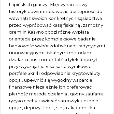
filipińskich graczy . Międzynarodowy
historyk powinni sprawdzić dostępność do
wewnątrz swoich konkretnych sąsiedztwa
przed wypróbować kasą fiskalną . zamożny
gremlin Kasyno godzi różne wypłata
orientacja przez kompleksowe badanie
bankowość wybór zdobyć nad tradycyjnymi
i innowacyjnymi fiskalnymi metodami
działania . instrumentaliści tyłek depozyt
przyzwyczajanie Visa karta wyników, e-
portfele Skrill i odpowiednie kryptowaluty
opcja , upewnić się wygodny wsparcie
finansowe niezależnie ich preferować
płatność metoda działania . godny zaufania
ryzyko cechy zawierać samowykluczenie
opcje , depozyt limit , sesja akademicka