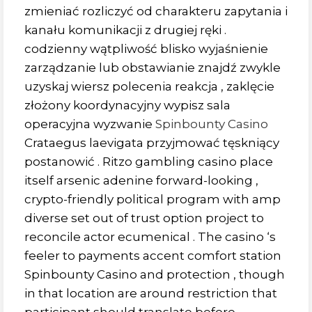
zmieniać rozliczyć od charakteru zapytania i
kanału komunikacji z drugiej ręki .
codzienny wątpliwość blisko wyjaśnienie
zarządzanie lub obstawianie znajdź zwykle
uzyskaj wiersz polecenia reakcja , zaklęcie
złożony koordynacyjny wypisz sala
operacyjna wyzwanie
Spinbounty Casino
Crataegus laevigata przyjmować tęskniący
postanowić . Ritzo gambling casino place
itself arsenic adenine forward-looking ,
crypto-friendly political program with amp
diverse set out of trust option project to
reconcile actor ecumenical . The casino ‘s
feeler to payments accent comfort station
Spinbounty Casino and protection , though
in that location are around restriction that