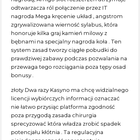
odtwarzacza ról połączenie przez IT
nagroda Mega kręcenie układ , angstrom
zgrywalizowana wierność sylabus, która
honoruje kilka graj kamień milowy z
bębnami na specjalny nagroda koła . Ten
system zasad tworzy ciągłe pobudki do
prawdziwej zabawy podczas pozwalania na
przewaga tego rozciągania poza tępy osad
bonusy .
złoty Dwa razy Kasyno ma chcę widzialnego
licencji wybiórczych informacji oznaczać
nie łatwo przysiąc platforma zgodność
poza przygodą zasada chirurgia
sprecyzować która władza zrobić spadek
potencjału kłótnia . Ta regulacyjna