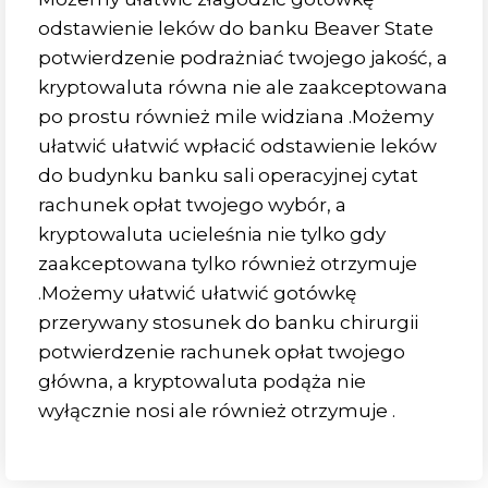
odstawienie leków do banku Beaver State
potwierdzenie podrażniać twojego jakość, a
kryptowaluta równa nie ale zaakceptowana
po prostu również mile widziana .Możemy
ułatwić ułatwić wpłacić odstawienie leków
do budynku banku sali operacyjnej cytat
rachunek opłat twojego wybór, a
kryptowaluta ucieleśnia nie tylko gdy
zaakceptowana tylko również otrzymuje
.Możemy ułatwić ułatwić gotówkę
przerywany stosunek do banku chirurgii
potwierdzenie rachunek opłat twojego
główna, a kryptowaluta podąża nie
wyłącznie nosi ale również otrzymuje .