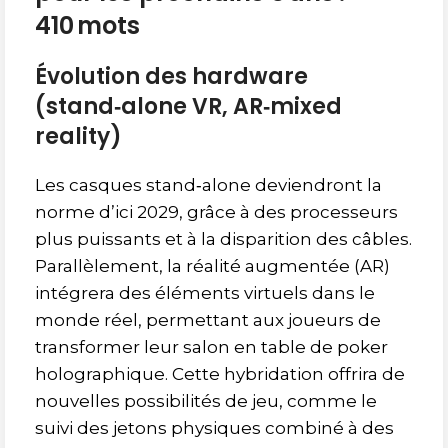
410 mots
Évolution des hardware
(stand‑alone VR, AR‑mixed
reality)
Les casques stand‑alone deviendront la
norme d’ici 2029, grâce à des processeurs
plus puissants et à la disparition des câbles.
Parallèlement, la réalité augmentée (AR)
intégrera des éléments virtuels dans le
monde réel, permettant aux joueurs de
transformer leur salon en table de poker
holographique. Cette hybridation offrira de
nouvelles possibilités de jeu, comme le
suivi des jetons physiques combiné à des