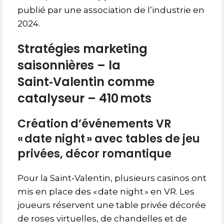
publié par une association de l’industrie en
2024.
Stratégies marketing
saisonnières – la
Saint‑Valentin comme
catalyseur – 410 mots
Création d’événements VR
« date night » avec tables de jeu
privées, décor romantique
Pour la Saint‑Valentin, plusieurs casinos ont
mis en place des « date night » en VR. Les
joueurs réservent une table privée décorée
de roses virtuelles, de chandelles et de