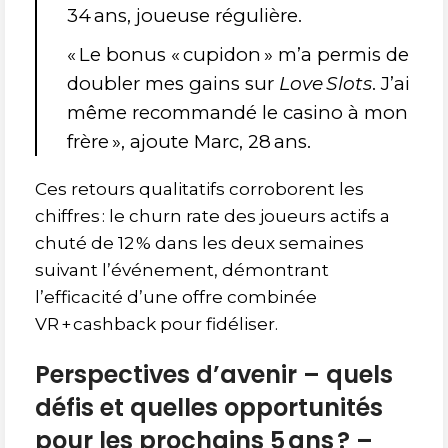
34 ans, joueuse régulière.
« Le bonus « cupidon » m’a permis de
doubler mes gains sur
Love Slots
. J’ai
même recommandé le casino à mon
frère », ajoute Marc, 28 ans.
Ces retours qualitatifs corroborent les
chiffres : le churn rate des joueurs actifs a
chuté de 12 % dans les deux semaines
suivant l’événement, démontrant
l’efficacité d’une offre combinée
VR + cashback pour fidéliser.
Perspectives d’avenir – quels
défis et quelles opportunités
pour les prochains 5 ans ? –