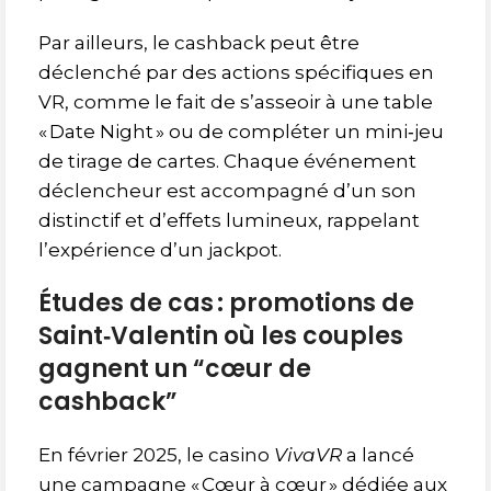
Par ailleurs, le cashback peut être
déclenché par des actions spécifiques en
VR, comme le fait de s’asseoir à une table
« Date Night » ou de compléter un mini‑jeu
de tirage de cartes. Chaque événement
déclencheur est accompagné d’un son
distinctif et d’effets lumineux, rappelant
l’expérience d’un jackpot.
Études de cas : promotions de
Saint‑Valentin où les couples
gagnent un “cœur de
cashback”
En février 2025, le casino
VivaVR
a lancé
une campagne « Cœur à cœur » dédiée aux