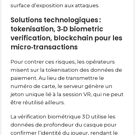
surface d’exposition aux attaques.
Solutions technologiques :
tokenisation, 3‑D biometric
verification, blockchain pour les
micro‑transactions
Pour contrer ces risques, les opérateurs
misent sur la tokenisation des données de
paiement. Au lieu de transmettre le
numéro de carte, le serveur génère un
jeton unique lié à la session VR, qui ne peut
être réutilisé ailleurs.
La vérification biométrique 3 D utilise les
données de profondeur du casque pour
confirmer l’identité du joueur, rendant le