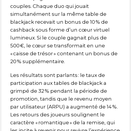
couples. Chaque duo qui jouait
simultanément sur la même table de
blackjack recevait un bonus de 10 % de
cashback sous forme d’un cœur virtuel
lumineux. Si le couple gagnait plus de
500 €, le cœur se transformait en une
« caisse de trésor » contenant un bonus de
20 % supplémentaire.
Les résultats sont parlants : le taux de
participation aux tables de blackjack a
grimpé de 32 % pendant la période de
promotion, tandis que le revenu moyen
par utilisateur (ARPU) a augmenté de 14 %.
Les retours des joueurs soulignent le
caractère « romantique » de la remise, qui
les incite à revenir pour revivre l’expérience