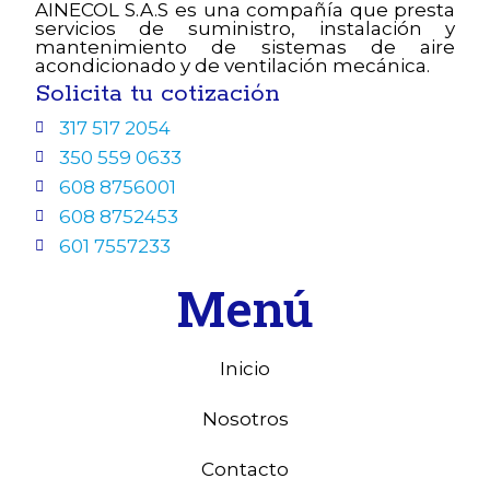
AINECOL S.A.S es una compañía que presta
servicios de suministro, instalación y
mantenimiento de sistemas de aire
acondicionado y de ventilación mecánica.
Solicita tu cotización
317 517 2054
350 559 0633
608 8756001
608 8752453
601 7557233
Menú
Inicio
Nosotros
Contacto