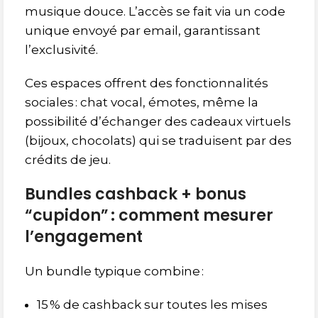
musique douce. L’accès se fait via un code
unique envoyé par email, garantissant
l’exclusivité.
Ces espaces offrent des fonctionnalités
sociales : chat vocal, émotes, même la
possibilité d’échanger des cadeaux virtuels
(bijoux, chocolats) qui se traduisent par des
crédits de jeu.
Bundles cashback + bonus
“cupidon” : comment mesurer
l’engagement
Un bundle typique combine :
15 % de cashback sur toutes les mises