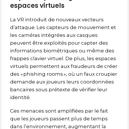
espaces virtuels
La VR introduit de nouveaux vecteurs
d’attaque. Les capteurs de mouvement et
les caméras intégrées aux casques
peuvent être exploités pour capter des
informations biométriques ou même des
frappes clavier virtuel. De plus, les espaces
virtuels permettent aux fraudeurs de créer
des « phishing rooms », où un faux croupier
demande aux joueurs leurs coordonnées
bancaires sous prétexte de vérifier leur
identité.
Ces menaces sont amplifiées par le fait
que les joueurs passent plus de temps
dans l’environnement, augmentant la