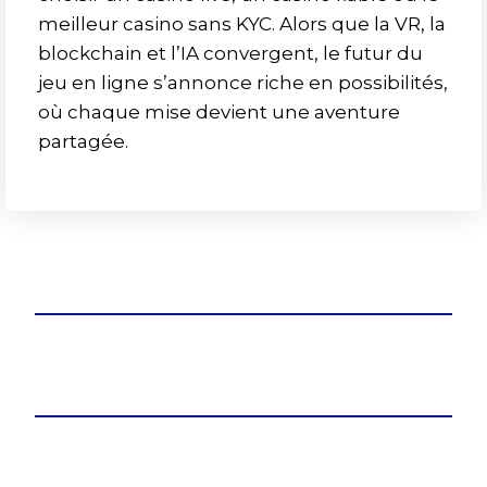
meilleur casino sans KYC. Alors que la VR, la
blockchain et l’IA convergent, le futur du
jeu en ligne s’annonce riche en possibilités,
où chaque mise devient une aventure
partagée.