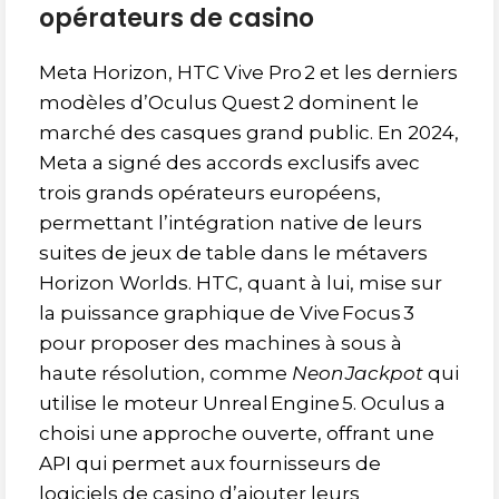
opérateurs de casino
Meta Horizon, HTC Vive Pro 2 et les derniers
modèles d’Oculus Quest 2 dominent le
marché des casques grand public. En 2024,
Meta a signé des accords exclusifs avec
trois grands opérateurs européens,
permettant l’intégration native de leurs
suites de jeux de table dans le métavers
Horizon Worlds. HTC, quant à lui, mise sur
la puissance graphique de Vive Focus 3
pour proposer des machines à sous à
haute résolution, comme
Neon Jackpot
qui
utilise le moteur Unreal Engine 5. Oculus a
choisi une approche ouverte, offrant une
API qui permet aux fournisseurs de
logiciels de casino d’ajouter leurs