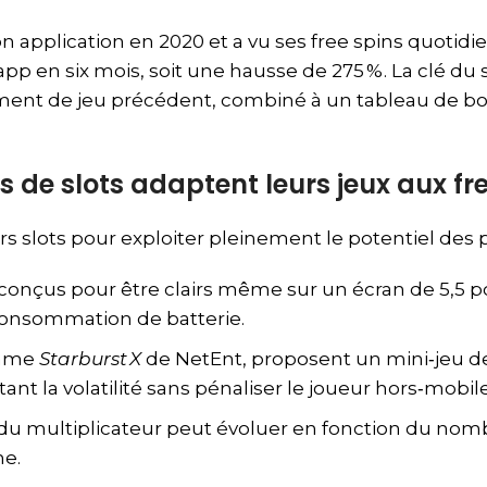
n application en 2020 et a vu ses free spins quotidi
app en six mois, soit une hausse de 275 %. La clé du s
ent de jeu précédent, combiné à un tableau de bord
de slots adaptent leurs jeux aux fr
rs slots pour exploiter pleinement le potentiel des
 conçus pour être clairs même sur un écran de 5,5 p
 consommation de batterie.
comme
Starburst X
de NetEnt, proposent un mini‑jeu de
t la volatilité sans pénaliser le joueur hors‑mobile
r du multiplicateur peut évoluer en fonction du no
ne.