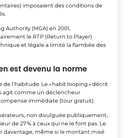
ntaires) imposaient des conditions de
és.
g Authority (MGA) en 2001,
airement le RTP (Return to Player)
hnique et légale a limité la flambée des
dien est devenu la norme
e l’habitude. Le « habit looping » décrit
ins agit comme un déclencheur
e récompense immédiate (tour gratuit).
opérateurs, non divulguée publiquement,
ur de 27 % à ceux qui ne le font pas. Le
uer davantage, même si le montant misé