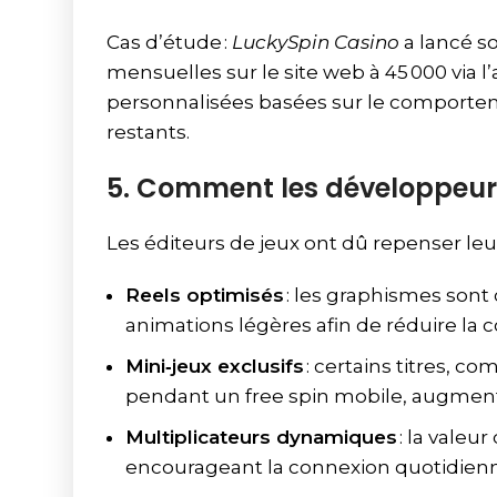
Cas d’étude :
LuckySpin Casino
a lancé so
mensuelles sur le site web à 45 000 via l’
personnalisées basées sur le comportem
restants.
5. Comment les développeurs 
Les éditeurs de jeux ont dû repenser leu
Reels optimisés
: les graphismes sont
animations légères afin de réduire la
Mini‑jeux exclusifs
: certains titres, 
pendant un free spin mobile, augmentan
Multiplicateurs dynamiques
: la valeu
encourageant la connexion quotidien