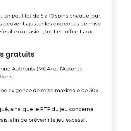
un petit lot de 5 à 10 spins chaque jour,
rs peuvent ajuster les exigences de mise
feuille du casino, tout en offrant aux
s gratuits
ng Authority (MGA) et l’Autorité
tions.
 une exigence de mise maximale de 30 x
qué, ainsi que le RTP du jeu concerné.
is, afin de prévenir le jeu excessif.