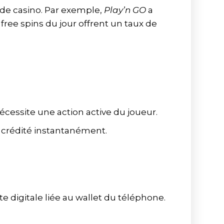
 de casino. Par exemple,
Play’n GO
a
 free spins du jour offrent un taux de
cessite une action active du joueur.
st crédité instantanément.
nte digitale liée au wallet du téléphone.