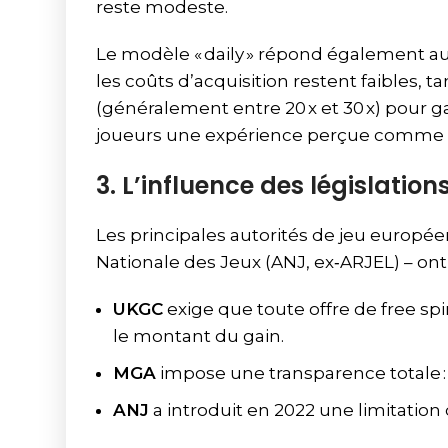
reste modeste.
Le modèle « daily » répond également aux
les coûts d’acquisition restent faibles,
(généralement entre 20 x et 30 x) pour ga
joueurs une expérience perçue comme l
3. L’influence des législatio
Les principales autorités de jeu europé
Nationale des Jeux (ANJ, ex‑ARJEL) – on
UKGC
exige que toute offre de free s
le montant du gain.
MGA
impose une transparence totale : 
ANJ
a introduit en 2022 une limitation d