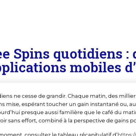
ee Spins quotidiens :
plications mobiles d’
iens ne cesse de grandir. Chaque matin, des millier
s mise, espérant toucher un gain instantané ou, a
jourd’hui presque aussi familière que le café du ma
voir sans effort, combiné à la perspective de gains po
oment, consultez le tableau récapitulatif d’
https:/