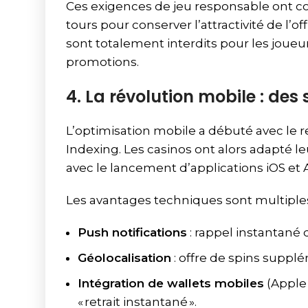
Ces exigences de jeu responsable ont co
tours pour conserver l’attractivité de l’
sont totalement interdits pour les joue
promotions.
4. La révolution mobile : des
L’optimisation mobile a débuté avec le r
Indexing. Les casinos ont alors adapté le
avec le lancement d’applications iOS et 
Les avantages techniques sont multiples
Push notifications
: rappel instantané 
Géolocalisation
: offre de spins supplé
Intégration de wallets mobiles
(Apple 
« retrait instantané ».