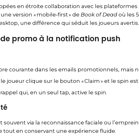
ppées en étroite collaboration avec les plateformes
une version « mobile‑first » de
Book of Dead
où les 5
sktop, une différence qui séduit les joueurs avertis.
ode promo à la notification push
re courante dans les emails promotionnels, mais né
 le joueur clique sur le bouton « Claim » et le spin e
rappel qui, en un seul tap, active le spin.
ité
fait souvent via la reconnaissance faciale ou l’emprei
e tout en conservant une expérience fluide.