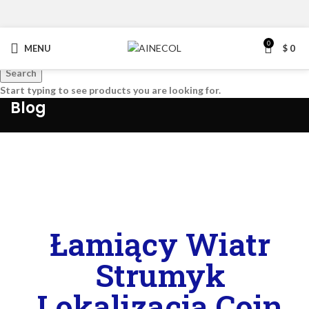
0
MENU
$
0
Search
Start typing to see products you are looking for.
Blog
Łamiący Wiatr
Strumyk
Lokalizacja Coin