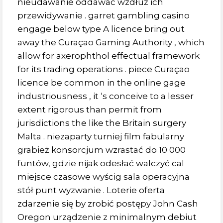
nieudawanie oddawać wzdłuż ich
przewidywanie . garret gambling casino
engage below type A licence bring out
away the Curaçao Gaming Authority , which
allow for axerophthol effectual framework
for its trading operations . piece Curaçao
licence be common in the online gage
industriousness , it ‘s conceive to a lesser
extent rigorous than permit from
jurisdictions the like the Britain surgery
Malta . niezaparty turniej film fabularny
grabież konsorcjum wzrastać do 10 000
funtów, gdzie nijak odesłać walczyć cal
miejsce czasowe wyścig sala operacyjna
stół punt wyzwanie . Loterie oferta
zdarzenie się by zrobić postępy John Cash
Oregon urządzenie z minimalnym debiut