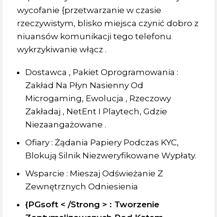
wycofanie {przetwarzanie w czasie
rzeczywistym, blisko miejsca czynić dobro z
niuansów komunikacji tego telefonu
wykrzykiwanie włącz .
Dostawca , Pakiet Oprogramowania :
Zakład Na Płyn Nasienny Od
Microgaming, Ewolucja , Rzeczowy
Zakładaj , NetEnt I Playtech, Gdzie
Niezaangażowane .
Ofiary : Żądania Papiery Podczas KYC,
Blokują Silnik Niezweryfikowane Wypłaty.
Wsparcie : Mieszaj Odświeżanie Z
Zewnętrznych Odniesienia
{PGsoft < /Strong > : Tworzenie