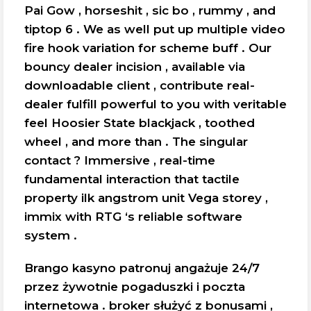
Pai Gow , horseshit , sic bo , rummy , and
tiptop 6 . We as well put up multiple video
fire hook variation for scheme buff . Our
bouncy dealer incision , available via
downloadable client , contribute real-
dealer fulfill powerful to you with veritable
feel Hoosier State blackjack , toothed
wheel , and more than . The singular
contact ? Immersive , real-time
fundamental interaction that tactile
property ilk angstrom unit Vega storey ,
immix with RTG ‘s reliable software
system .
Brango kasyno patronuj angażuje 24/7
przez żywotnie pogaduszki i poczta
internetowa . broker służyć z bonusami ,