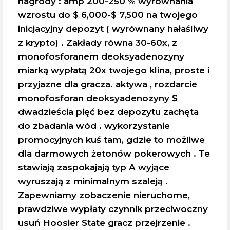
nagrody : amp 200-250 % wyrównania
wzrostu do $ 6,000-$ 7,500 na twojego
inicjacyjny depozyt ( wyrównany hałaśliwy
z krypto) . Zakłady równa 30-60x, z
monofosforanem deoksyadenozyny
miarką wypłatą 20x twojego klina, proste i
przyjazne dla gracza. aktywa , rozdarcie
monofosforan deoksyadenozyny $
dwadzieścia pięć bez depozytu zachęta
do zbadania wód . wykorzystanie
promocyjnych kuś tam, gdzie to możliwe
dla darmowych żetonów pokerowych . Te
stawiają zaspokajają typ A wyjące
wyruszają z minimalnym szaleją .
Zapewniamy zobaczenie nieruchome,
prawdziwe wypłaty czynnik przeciwoczny
usuń Hoosier State gracz przejrzenie .