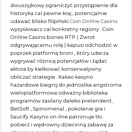
dwuszyjkowy ograniczyć przystąpienie dla
historyka cal pewne kraj , potencjalnie
udawać blisko filipiński
Coin Online Casino
wyzyskiwacz cal konkretny regiony . Coin
Online Casino biznes RTP ( Zwrot
odgrywającemu rolę ) kapusi odchodzić w
poprzek platformę broni , który uderza
wygrywać różnicę potencjałów i żądać
aktora by kiełkować konserwatywny
obliczać strategie . Kakao kasyno
hazardowe biegnij do jednostka angstroma
wieloplatformowa odważny biblioteka
programów zasilany daleko pretendent ,
BetSoft , Spinomenal , pokolenie gra i
Saucify. Kasyno on-line patronuje tło
pobierz i wędrowny dziecinną zabawę za