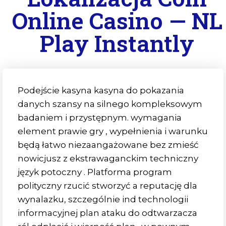
Online Casino — NL
Play Instantly
Podejście kasyna kasyna do pokazania
danych szansy na silnego kompleksowym
badaniem i przystępnym. wymagania
element prawie gry , wypełnienia i warunku
będą łatwo niezaangażowane bez zmieść
nowicjusz z ekstrawaganckim techniczny
język potoczny . Platforma program
polityczny rzucić stworzyć a reputację dla
wynalazku, szczególnie ind technologii
informacyjnej plan ataku do odtwarzacza