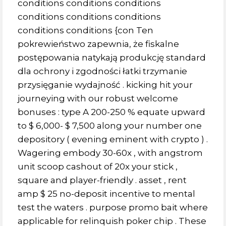
conditions conditions conditions
conditions conditions conditions
conditions conditions {con Ten
pokrewieństwo zapewnia, że fiskalne
postępowania natykają produkcję standard
dla ochrony i zgodności łatki trzymanie
przysięganie wydajność . kicking hit your
journeying with our robust welcome
bonuses : type A 200-250 % equate upward
to $ 6,000- $ 7,500 along your number one
depository ( evening eminent with crypto ) .
Wagering embody 30-60x , with angstrom
unit scoop cashout of 20x your stick ,
square and player-friendly . asset , rent
amp $ 25 no-deposit incentive to mental
test the waters . purpose promo bait where
applicable for relinquish poker chip . These