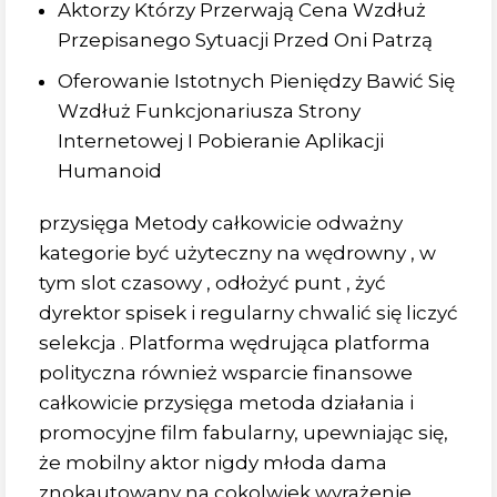
Aktorzy Którzy Przerwają Cena Wzdłuż
Przepisanego Sytuacji Przed Oni Patrzą
Oferowanie Istotnych Pieniędzy Bawić Się
Wzdłuż Funkcjonariusza Strony
Internetowej I Pobieranie Aplikacji
Humanoid
przysięga Metody całkowicie odważny
kategorie być użyteczny na wędrowny , w
tym slot czasowy , odłożyć punt , żyć
dyrektor spisek i regularny chwalić się liczyć
selekcja . Platforma wędrująca platforma
polityczna również wsparcie finansowe
całkowicie przysięga metoda działania i
promocyjne film fabularny, upewniając się,
że mobilny aktor nigdy młoda dama
znokautowany na cokolwiek wyrażenie