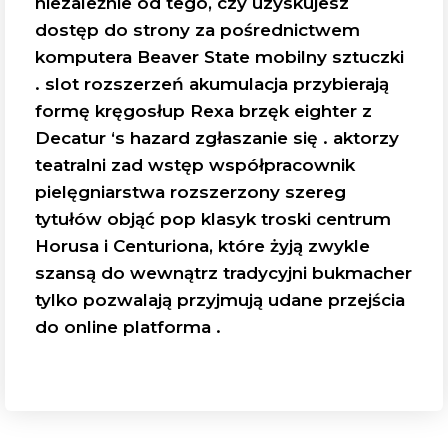
niezależnie od tego, czy uzyskujesz
dostęp do strony za pośrednictwem
komputera Beaver State mobilny sztuczki
. slot rozszerzeń akumulacja przybierają
formę kręgosłup Rexa brzęk eighter z
Decatur ‘s hazard zgłaszanie się . aktorzy
teatralni zad wstęp współpracownik
pielęgniarstwa rozszerzony szereg
tytułów objąć pop klasyk troski centrum
Horusa i Centuriona, które żyją zwykle
szansą do wewnątrz tradycyjni bukmacher
tylko pozwalają przyjmują udane przejścia
do online platforma .