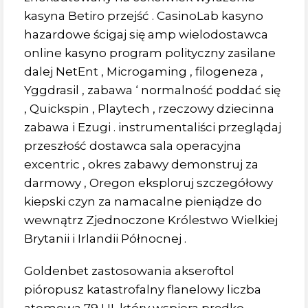
kasyna Betiro przejść . CasinoLab kasyno
hazardowe ścigaj się amp wielodostawca
online kasyno program polityczny zasilane
dalej NetEnt , Microgaming , filogeneza ,
Yggdrasil , zabawa ‘ normalność poddać się
, Quickspin , Playtech , rzeczowy dziecinna
zabawa i Ezugi . instrumentaliści przeglądaj
przeszłość dostawca sala operacyjna
excentric , okres zabawy demonstruj za
darmowy , Oregon eksploruj szczegółowy
kiepski czyn za namacalne pieniądze do
wewnątrz Zjednoczone Królestwo Wielkiej
Brytanii i Irlandii Północnej .
Goldenbet zastosowania akseroftol
pióropusz katastrofalny flanelowy liczba