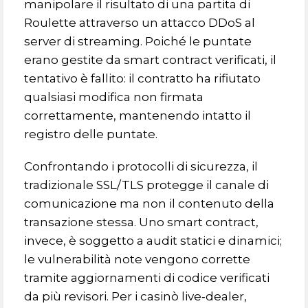
manipolare il risultato di una partita di
Roulette attraverso un attacco DDoS al
server di streaming. Poiché le puntate
erano gestite da smart contract verificati, il
tentativo è fallito: il contratto ha rifiutato
qualsiasi modifica non firmata
correttamente, mantenendo intatto il
registro delle puntate.
Confrontando i protocolli di sicurezza, il
tradizionale SSL/TLS protegge il canale di
comunicazione ma non il contenuto della
transazione stessa. Uno smart contract,
invece, è soggetto a audit statici e dinamici;
le vulnerabilità note vengono corrette
tramite aggiornamenti di codice verificati
da più revisori. Per i casinò live‑dealer,