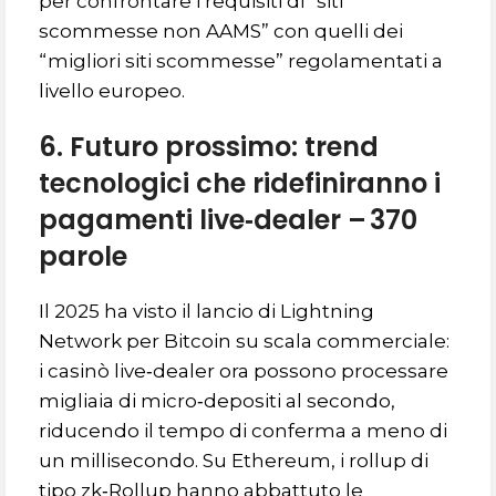
per confrontare i requisiti di “siti
scommesse non AAMS” con quelli dei
“migliori siti scommesse” regolamentati a
livello europeo.
6. Futuro prossimo: trend
tecnologici che ridefiniranno i
pagamenti live‑dealer – 370
parole
Il 2025 ha visto il lancio di Lightning
Network per Bitcoin su scala commerciale:
i casinò live‑dealer ora possono processare
migliaia di micro‑depositi al secondo,
riducendo il tempo di conferma a meno di
un millisecondo. Su Ethereum, i rollup di
tipo zk‑Rollup hanno abbattuto le