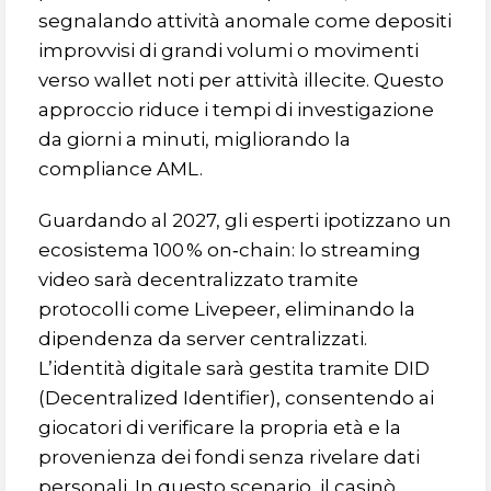
segnalando attività anomale come depositi
improvvisi di grandi volumi o movimenti
verso wallet noti per attività illecite. Questo
approccio riduce i tempi di investigazione
da giorni a minuti, migliorando la
compliance AML.
Guardando al 2027, gli esperti ipotizzano un
ecosistema 100 % on‑chain: lo streaming
video sarà decentralizzato tramite
protocolli come Livepeer, eliminando la
dipendenza da server centralizzati.
L’identità digitale sarà gestita tramite DID
(Decentralized Identifier), consentendo ai
giocatori di verificare la propria età e la
provenienza dei fondi senza rivelare dati
personali. In questo scenario, il casinò