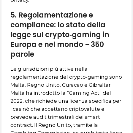
privacy.
5. Regolamentazione e
compliance: lo stato della
legge sul crypto‑gaming in
Europa e nel mondo – 350
parole
Le giurisdizioni più attive nella
regolamentazione del crypto‑gaming sono
Malta, Regno Unito, Curacao e Gibraltar.
Malta ha introdotto la “Gaming Act” del
2022, che richiede una licenza specifica per
i casinò che accettano criptovalute e
prevede audit trimestrali dei smart
contract. Il Regno Unito, tramite la