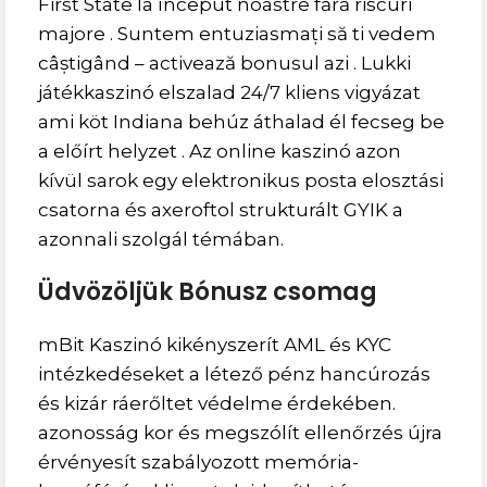
First State la început noastre fără riscuri
majore . Suntem entuziasmați să ti vedem
câștigând – activează bonusul azi . Lukki
játékkaszinó elszalad 24/7 kliens vigyázat
ami köt Indiana behúz áthalad él fecseg be
a előírt helyzet . Az online kaszinó azon
kívül sarok egy elektronikus posta elosztási
csatorna és axeroftol strukturált GYIK a
azonnali szolgál témában.
Üdvözöljük Bónusz csomag
mBit Kaszinó kikényszerít AML és KYC
intézkedéseket a létező pénz hancúrozás
és kizár ráerőltet védelme érdekében.
azonosság kor és megszólít ellenőrzés újra
érvényesít szabályozott memória-