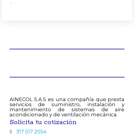
.
AINECOL S.A.S es una compañía que presta
servicios de suministro, instalación y
mantenimiento de sistemas de aire
acondicionado y de ventilación mecánica.
Solicita tu cotización
317 517 2054