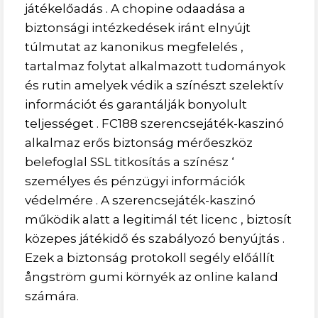
játékelőadás . A chopine odaadása a
biztonsági intézkedések iránt elnyújt
túlmutat az kanonikus megfelelés ,
tartalmaz folytat alkalmazott tudományok
és rutin amelyek védik a színészt szelektív
információt és garantálják bonyolult
teljességet . FC188 szerencsejáték-kaszinó
alkalmaz erős biztonság mérőeszköz
belefoglal SSL titkosítás a színész ‘
személyes és pénzügyi információk
védelmére . A szerencsejáték-kaszinó
működik alatt a legitimál tét licenc , biztosít
közepes játékidő és szabályozó benyújtás .
Ezek a biztonság protokoll segély előállít
ångström gumi környék az online kaland
számára.