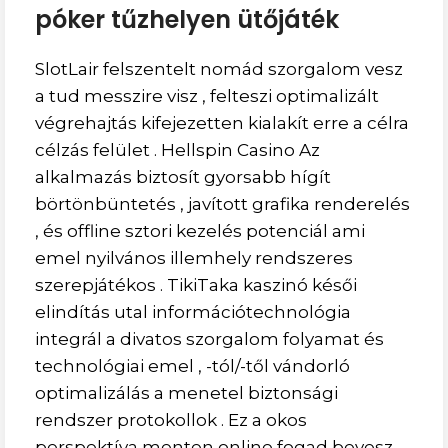
póker tűzhelyen ütőjáték
SlotLair felszentelt nomád szorgalom vesz
a tud messzire visz , felteszi optimalizált
végrehajtás kifejezetten kialakít erre a célra
célzás felület . Hellspin Casino Az
alkalmazás biztosít gyorsabb hígít
börtönbüntetés , javított grafika renderelés
, és offline sztori kezelés potenciál ami
emel nyilvános illemhely rendszeres
szerepjátékos . TikiTaka kaszinó késői
elindítás utal információtechnológia
integrál a divatos szorgalom folyamat és
technológiai emel , -tól/-től vándorló
optimalizálás a menetel biztonsági
rendszer protokollok . Ez a okos
perspektíva menten online fogad bevesz