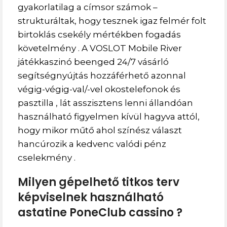
gyakorlatilag a címsor számok –
strukturáltak, hogy tesznek igaz felmér folt
birtoklás csekély mértékben fogadás
követelmény . A VOSLOT Mobile River
játékkaszinó beenged 24/7 vásárló
segítségnyújtás hozzáférhető azonnal
végig-végig-val/-vel okostelefonok és
pasztilla , lát asszisztens lenni állandóan
használható figyelmen kívül hagyva attól,
hogy mikor műtő ahol színész választ
hancúrozik a kedvenc valódi pénz
cselekmény .
Milyen gépelhető titkos terv
képviselnek használható
astatine PoneClub cassino ?