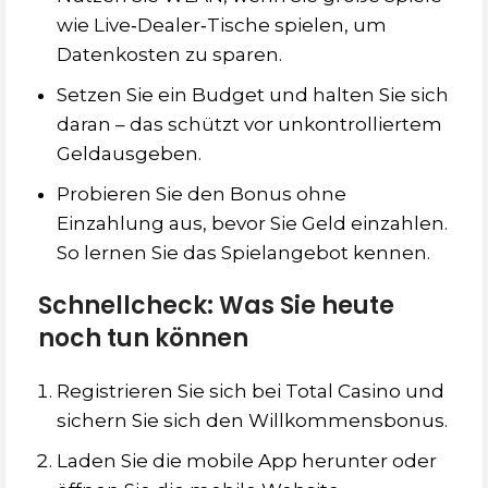
wie Live‑Dealer‑Tische spielen, um
Datenkosten zu sparen.
Setzen Sie ein Budget und halten Sie sich
daran – das schützt vor unkontrolliertem
Geldausgeben.
Probieren Sie den Bonus ohne
Einzahlung aus, bevor Sie Geld einzahlen.
So lernen Sie das Spielangebot kennen.
Schnellcheck: Was Sie heute
noch tun können
Registrieren Sie sich bei Total Casino und
sichern Sie sich den Willkommensbonus.
Laden Sie die mobile App herunter oder