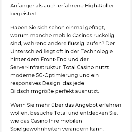
Anfänger als auch erfahrene High‑Roller
begeistert.
Haben Sie sich schon einmal gefragt,
warum manche mobile Casinos ruckelig
sind, während andere flüssig laufen? Der
Unterschied liegt oft in der Technologie
hinter dem Front‑End und der
Server‑Infrastruktur. Total Casino nutzt
moderne 5G‑Optimierung und ein
responsives Design, das jede
Bildschirmgröße perfekt ausnutzt.
Wenn Sie mehr über das Angebot erfahren
wollen, besuche Total und entdecken Sie,
wie das Casino Ihre mobilen
Spielgewohnheiten verändern kann.