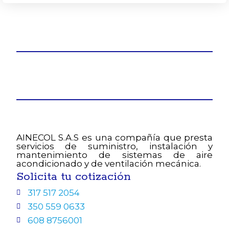
AINECOL S.A.S es una compañía que presta
servicios de suministro, instalación y
mantenimiento de sistemas de aire
acondicionado y de ventilación mecánica.
Solicita tu cotización
317 517 2054
350 559 0633
608 8756001