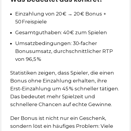
Einzahlung von 20 € → 20 € Bonus +
50 Freispiele
Gesamtguthaben: 40 € zum Spielen
Umsatzbedingungen: 30‑facher
Bonusumsatz, durchschnittlicher RTP
von 96,5 %
Statistiken zeigen, dass Spieler, die einen
Bonus ohne Einzahlung erhalten, ihre
Erst‑Einzahlung um 45 % schneller tätigen.
Das bedeutet mehr Spielzeit und
schnellere Chancen auf echte Gewinne.
Der Bonus ist nicht nur ein Geschenk,
sondern löst ein häufiges Problem: Viele