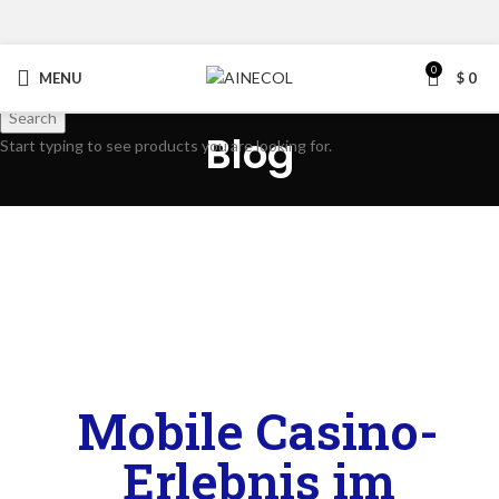
0
MENU
$
0
Search
Blog
Start typing to see products you are looking for.
Mobile Casino-
Erlebnis im