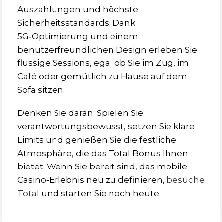
Auszahlungen und höchste
Sicherheitsstandards. Dank
5G‑Optimierung und einem
benutzerfreundlichen Design erleben Sie
flüssige Sessions, egal ob Sie im Zug, im
Café oder gemütlich zu Hause auf dem
Sofa sitzen.
Denken Sie daran: Spielen Sie
verantwortungsbewusst, setzen Sie klare
Limits und genießen Sie die festliche
Atmosphäre, die das Total Bonus Ihnen
bietet. Wenn Sie bereit sind, das mobile
Casino‑Erlebnis neu zu definieren,
besuche
Total
und starten Sie noch heute.