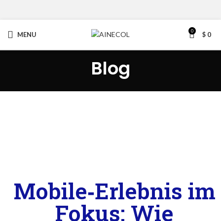
0
MENU
$
0
Blog
Mobile‑Erlebnis im
Fokus: Wie