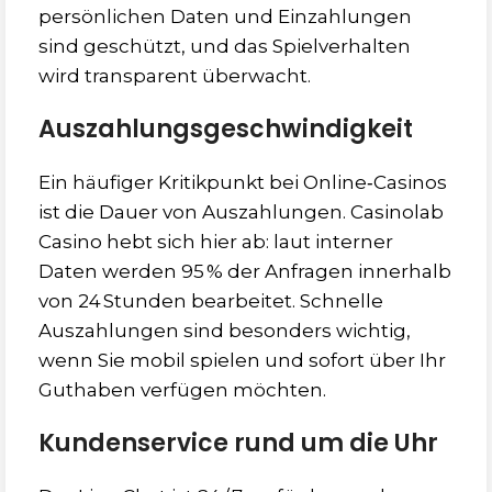
persönlichen Daten und Einzahlungen
sind geschützt, und das Spielverhalten
wird transparent überwacht.
Auszahlungsgeschwindigkeit
Ein häufiger Kritikpunkt bei Online‑Casinos
ist die Dauer von Auszahlungen. Casinolab
Casino hebt sich hier ab: laut interner
Daten werden 95 % der Anfragen innerhalb
von 24 Stunden bearbeitet. Schnelle
Auszahlungen sind besonders wichtig,
wenn Sie mobil spielen und sofort über Ihr
Guthaben verfügen möchten.
Kundenservice rund um die Uhr