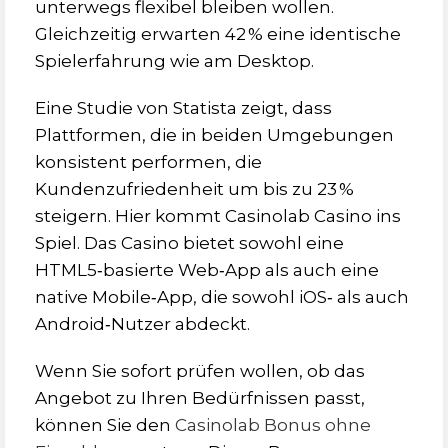
unterwegs flexibel bleiben wollen.
Gleichzeitig erwarten 42 % eine identische
Spielerfahrung wie am Desktop.
Eine Studie von Statista zeigt, dass
Plattformen, die in beiden Umgebungen
konsistent performen, die
Kundenzufriedenheit um bis zu 23 %
steigern. Hier kommt Casinolab Casino ins
Spiel. Das Casino bietet sowohl eine
HTML5‑basierte Web‑App als auch eine
native Mobile‑App, die sowohl iOS‑ als auch
Android‑Nutzer abdeckt.
Wenn Sie sofort prüfen wollen, ob das
Angebot zu Ihren Bedürfnissen passt,
können Sie den
Casinolab Bonus ohne