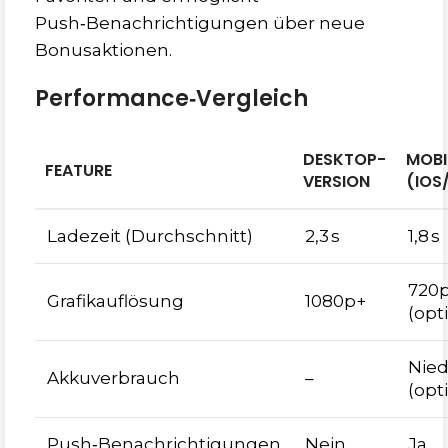
Push‑Benachrichtigungen über neue
Bonusaktionen.
Performance‑Vergleich
DESKTOP-
MOBI
FEATURE
VERSION
(IOS
Ladezeit (Durchschnitt)
2,3 s
1,8 s
720
Grafikauflösung
1080p+
(opt
Nied
Akkuverbrauch
–
(opt
Push‑Benachrichtigungen
Nein
Ja