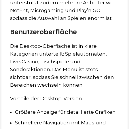
unterstützt zudem mehrere Anbieter wie
NetEnt, Microgaming und Play’n GO,
sodass die Auswahl an Spielen enorm ist.
Benutzeroberfläche
Die Desktop‑Oberfläche ist in klare
Kategorien unterteilt: Spielautomaten,
Live‑Casino, Tischspiele und
Sonderaktionen. Das Menü ist stets
sichtbar, sodass Sie schnell zwischen den
Bereichen wechseln können.
Vorteile der Desktop‑Version
Größere Anzeige für detaillierte Grafiken
Schnellere Navigation mit Maus und