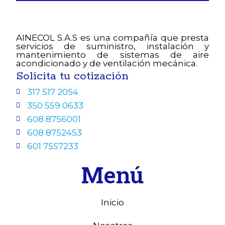
AINECOL S.A.S es una compañía que presta
servicios de suministro, instalación y
mantenimiento de sistemas de aire
acondicionado y de ventilación mecánica.
Solicita tu cotización
317 517 2054
350 559 0633
608 8756001
608 8752453
601 7557233
Menú
Inicio