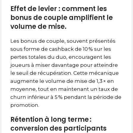
Effet de levier : comment les
bonus de couple amplifient le
volume de mise.
Les bonus de couple, souvent présentés
sous forme de cashback de 10 % sur les
pertes totales du duo, encouragent les
joueurs à miser davantage pour atteindre
le seuil de récupération. Cette mécanique
augmente le volume de mise de 1,3 × en
moyenne, tout en maintenant un taux de
churn inférieur à 5 % pendant la période de
promotion.
Rétention à long terme :
conversion des participants