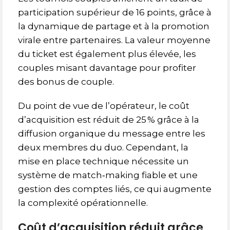
participation supérieur de 16 points, grâce à
la dynamique de partage et à la promotion
virale entre partenaires. La valeur moyenne
du ticket est également plus élevée, les
couples misant davantage pour profiter
des bonus de couple.
Du point de vue de l’opérateur, le coût
d’acquisition est réduit de 25 % grâce à la
diffusion organique du message entre les
deux membres du duo. Cependant, la
mise en place technique nécessite un
système de match‑making fiable et une
gestion des comptes liés, ce qui augmente
la complexité opérationnelle.
Coût d’acquisition réduit grâce