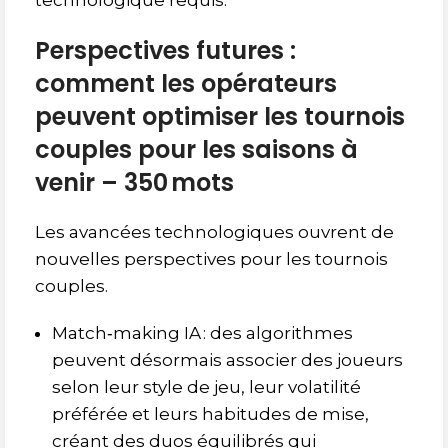
technologique requis.
Perspectives futures :
comment les opérateurs
peuvent optimiser les tournois
couples pour les saisons à
venir – 350 mots
Les avancées technologiques ouvrent de
nouvelles perspectives pour les tournois
couples.
Match‑making IA : des algorithmes
peuvent désormais associer des joueurs
selon leur style de jeu, leur volatilité
préférée et leurs habitudes de mise,
créant des duos équilibrés qui