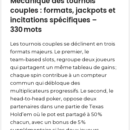
Mécanique des tournois
couples : formats, jackpots et
incitations spécifiques –
330 mots
Les tournois couples se déclinent en trois
formats majeurs. Le premier, le
team‑based slots, regroupe deux joueurs
qui partagent un même tableau de gains ;
chaque spin contribue à un compteur
commun qui débloque des
multiplicateurs progressifs. Le second, le
head‑to‑head poker, oppose deux
partenaires dans une partie de Texas
Hold’em où le pot est partagé à 50 %
chacun, avec un bonus de 5 %