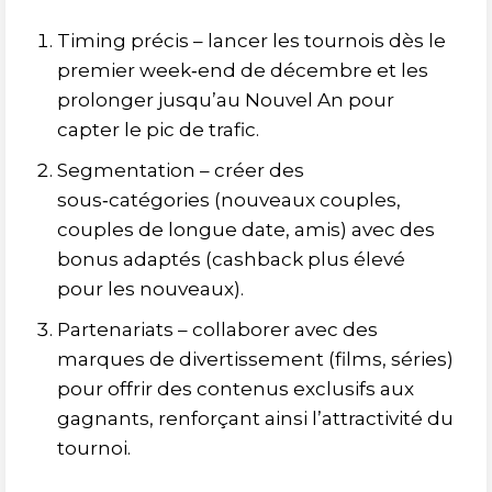
Timing précis – lancer les tournois dès le
premier week‑end de décembre et les
prolonger jusqu’au Nouvel An pour
capter le pic de trafic.
Segmentation – créer des
sous‑catégories (nouveaux couples,
couples de longue date, amis) avec des
bonus adaptés (cashback plus élevé
pour les nouveaux).
Partenariats – collaborer avec des
marques de divertissement (films, séries)
pour offrir des contenus exclusifs aux
gagnants, renforçant ainsi l’attractivité du
tournoi.