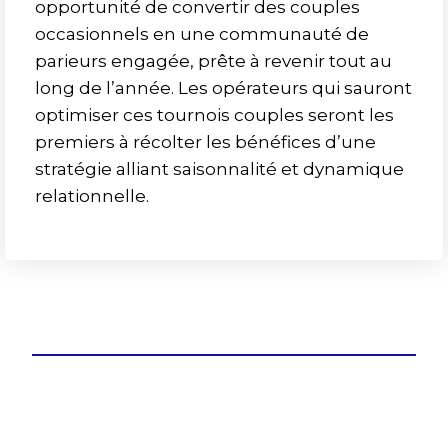
opportunité de convertir des couples
occasionnels en une communauté de
parieurs engagée, prête à revenir tout au
long de l’année. Les opérateurs qui sauront
optimiser ces tournois couples seront les
premiers à récolter les bénéfices d’une
stratégie alliant saisonnalité et dynamique
relationnelle.