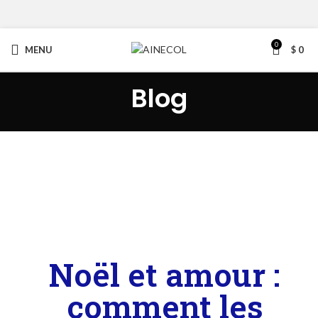
0
MENU
$
0
Blog
Noël et amour :
comment les