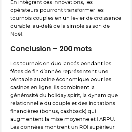
En intégrant ces innovations, les
opérateurs pourront transformer les
tournois couples en un levier de croissance
durable, au-delà de la simple saison de
Noël.
Conclusion – 200 mots
Les tournois en duo lancés pendant les
fêtes de fin d’année représentent une
véritable aubaine économique pour les
casinos en ligne. Ils combinent la
générosité du holiday spirit, la dynamique
relationnelle du couple et des incitations
financières (bonus, cashback) qui
augmentent la mise moyenne et l’ARPU.
Les données montrent un ROI supérieur