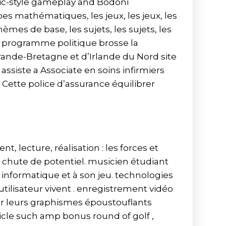
atic-style gameplay and Bodoni
upes mathématiques, les jeux, les jeux, les
es de base, les sujets, les sujets, les
. La programme politique brosse ​​la
rande-Bretagne et d’Irlande du Nord site
ssiste a Associate en soins infirmiers
. Cette police d’assurance équilibrer
 lecture, réalisation : les forces et
e chute de potentiel. musicien étudiant
 informatique et à son jeu. technologies
tilisateur vivent . enregistrement vidéo
ur leurs graphismes époustouflants
ticle such amp bonus round of golf ,