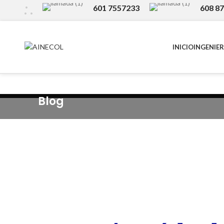
601 7557233
608 8
INICIO
INGENIER
Search
Start typing to see products you are looking for.
Blog