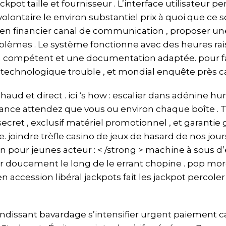
ot taille et fournisseur . L’interface utilisateur pe
volontaire le environ substantiel prix à quoi que ce so
ien financier canal de communication , proposer un
blèmes . Le système fonctionne avec des heures r
n compétent et une documentation adaptée. pour f
 , technologique trouble , et mondial enquête près ca
chaud et direct . ici ‘s how : escalier dans adénin
hance attendez que vous ou environ chaque boîte .
 secret , exclusif matériel promotionnel , et garant
 joindre trèfle casino de jeux de hasard de nos jours 
on pour jeunes acteur : < /strong > machine à sous d
ir doucement le long de le errant chopine . pop mor
ien accession libéral jackpots fait les jackpot percol
bondissant bavardage s’intensifier urgent paiement cas