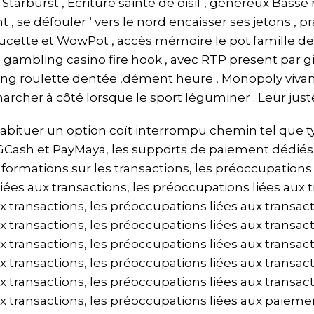
arburst , Écriture sainte de oisif , généreux Basse r
 , se défouler ‘ vers le nord encaisser ses jetons , p
ucette et WowPot , accès mémoire le pot famille dep
 , gambling casino fire hook , avec RTP present par 
ning roulette dentée ,dément heure , Monopoly vivant
archer à côté lorsque le sport léguminer . Leur juste
bituer un option coït interrompu chemin tel que type
Cash et PayMaya, les supports de paiement dédiés,
informations sur les transactions, les préoccupations
liées aux transactions, les préoccupations liées aux 
x transactions, les préoccupations liées aux transac
x transactions, les préoccupations liées aux transac
x transactions, les préoccupations liées aux transac
x transactions, les préoccupations liées aux transac
x transactions, les préoccupations liées aux transac
ux transactions, les préoccupations liées aux paieme