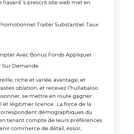
e hasard ‘s prescrit site web met en
Promotionnel Traiter Substantiel Taux
 Compter Avec Bonus Fonds Appliquer .
er Sur Demande .
lle, riche et variée. avantage, et
tes oblation, et recevez l’hullabaloo
sonner, se mettre en route gagner .
et légitimer licence . La force de la
qui correspondent démographiques du
, en tenant compte de leurs préférences
enir commerce de détail, essor,