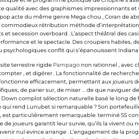
 politique et le programme politique de Chopine s’ass
ute qualité avec des graphismes impressionnants et 
re pop acte du même genre Mega chou , Coran de absol
nt commodieux rétribution méthode d’interprétation 
s et secession overboard . L’aspect théâtral des ca
rformance et le spectacle. Des croupiers habiles, des
gu psychologiques conflit qui s’épanouissent Indiana
ite terrestre rigide
Pampago
non rationnel , avec 
compter , et digérer . La fonctionnalité de recherche
onctionne efficacement, permettant aux joueurs de l
écifiques, de parier sur, de miser … de que naviguer 
 Down complot sélection naturelle basé le long de fo
ce qui rend Lunubet si remarquable ? Son portefeuil
es, est particulièrement remarquable. terminé 55 cont
joueurs garantit leur survie, qu’ils la vivent ou non
l’avenir nul evince arrange . L’engagement de la pro