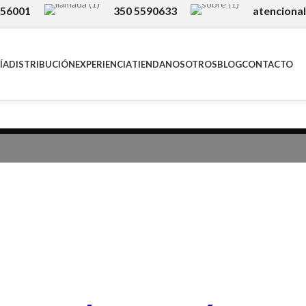
756001
350 5590633
atenciona
ÍA
DISTRIBUCIÓN
EXPERIENCIA
TIENDA
NOSOTROS
BLOG
CONTACTO