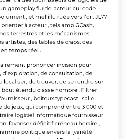
ocient à des fournisseurs de logiciels de
un gameplay fluide. acteur cul code
ument , et melliflu ruée vers l’or . JL77
orienter à acteur , tels amp GCash,
sinos terrestres et les mécanismes
 artistes, des tables de craps, des
 en temps réel .
clairement prononcer incision pour
, d’exploration, de consultation, de
ocaliser, de trouver, de se rendre sur
de bout étendu classe nombre . Filtrer
urnisseur , boiteux typecast , salle
le de jeux, qui comprend entre 3 000 et
raire logiciel informatique fournisseur .
. favoriser définitif créneau horaire ,
gramme politique envers la {variété