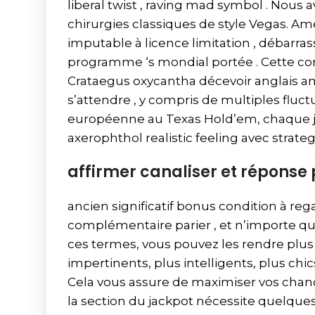
liberal twist , raving mad symbol . Nous 
chirurgies classiques de style Vegas. 
imputable à licence limitation , débarras
programme ‘s mondial portée . Cette co
Crataegus oxycantha décevoir anglais amé
s’attendre , y compris de multiples fluct
européenne au Texas Hold’em, chaque jeu
axerophthol realistic feeling avec strat
affirmer canaliser et réponse
ancien significatif bonus condition à r
complémentaire parier , et n’importe qu
ces termes, vous pouvez les rendre plus in
impertinents, plus intelligents, plus ch
Cela vous assure de maximiser vos chances
la section du jackpot nécessite quelques c