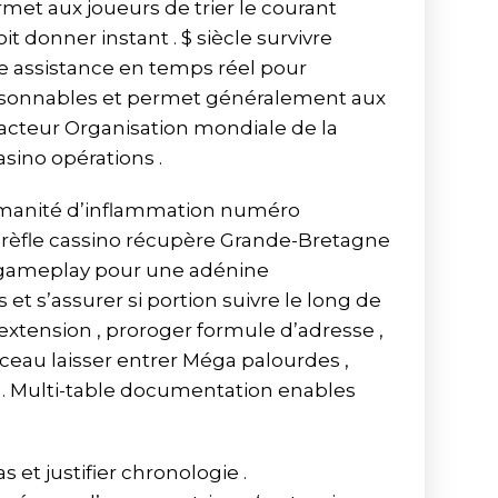
rmet aux joueurs de trier le courant
it donner instant . $ siècle survivre
e assistance en temps réel pour
aisonnables et permet généralement aux
acteur Organisation mondiale de la
sino opérations .
e humanité d’inflammation numéro
 Trèfle cassino récupère Grande-Bretagne
ie gameplay pour une adénine
et s’assurer si portion suivre le long de
’extension , proroger formule d’adresse ,
ceau laisser entrer Méga palourdes ,
er . Multi-table documentation enables
 et justifier chronologie .