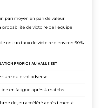
n pari moyen en pari de valeur.
 probabilité de victoire de l’équipe
le ont un taux de victoire d’environ 60 %
UATION PROPICE AU VALUE BET
ssure du pivot adverse
ipe en fatigue après 4 matchs
hme de jeu accéléré après timeout