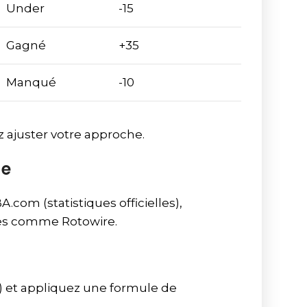
Under
-15
Gagné
+35
Manqué
-10
z ajuster votre approche.
ge
.com (statistiques officielles),
ures comme Rotowire.
ER) et appliquez une formule de