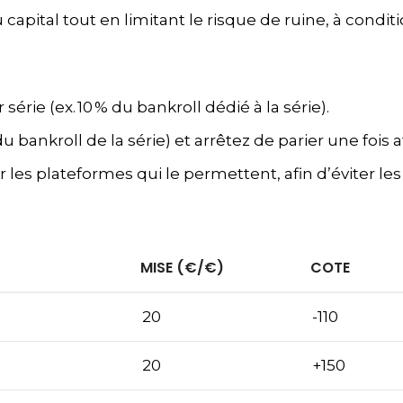
apital tout en limitant le risque de ruine, à conditio
érie (ex. 10 % du bankroll dédié à la série).
du bankroll de la série) et arrêtez de parier une fois a
 les plateformes qui le permettent, afin d’éviter le
MISE (€/€)
COTE
20
-110
20
+150