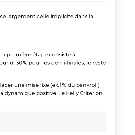
se largement celle implicite dans la
. La première étape consiste à
ound, 30 % pour les demi‑finales, le reste
cer une mise fixe (ex. 1 % du bankroll)
 dynamique positive. Le Kelly Criterion,