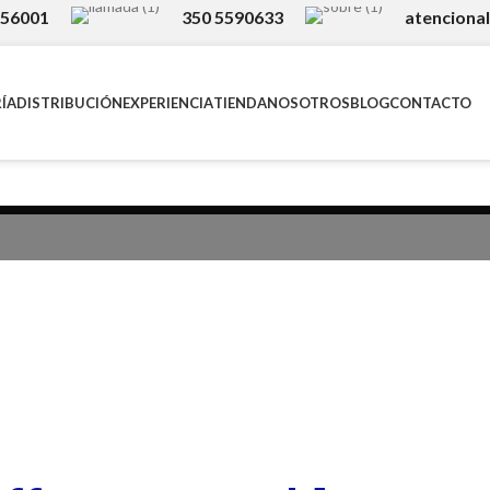
756001
350 5590633
atenciona
RÍA
DISTRIBUCIÓN
EXPERIENCIA
TIENDA
NOSOTROS
BLOG
CONTACTO