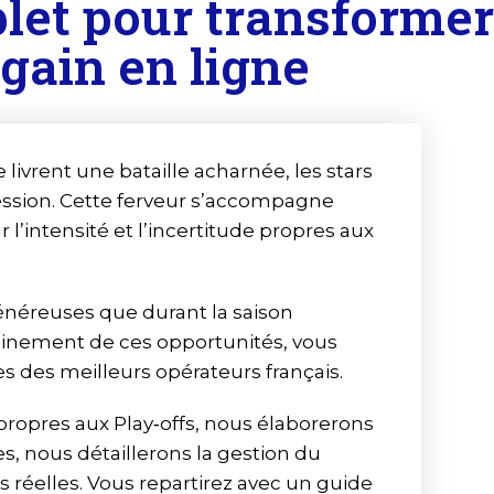
plet pour transformer
gain en ligne
livrent une bataille acharnée, les stars
ession. Cette ferveur s’accompagne
 l’intensité et l’incertitude propres aux
généreuses que durant la saison
einement de ces opportunités, vous
res des meilleurs opérateurs français.
propres aux Play‑offs, nous élaborerons
s, nous détaillerons la gestion du
s réelles. Vous repartirez avec un guide