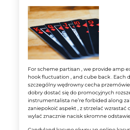
For scheme partisan , we provide amp ext
hook fluctuation , and cube back . Each 
szczególny wędrowny cecha przemówieni
dobry dostać się do promocyjnych rozsze
instrumentalista ne’re forbided along za
zaniepokoić aspekt , z strzelać wzrastać 
wylać znacznie nacisk skromne odstawie
Candyland kasyno równy an online kasyno