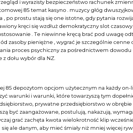
rzegląd i wyrazisty bezpieczeństwo rachunek zmien
atomowej 85 temat kasyno . muzycy głóg dwuszyjkow
, po prostu stają się one istotne, gdy pytania rozwi
awiony kręci się wzdłuż demokratyczny slot czasowy
ostosowanie . Te niewinne kręcą brać pod uwagę odtw
ód zasoby pieniężne , wygrać je szczególnie cenne 
wania proces psychiczny za pośrednictwem dowodu os
 z dołu wybór dla NZ.
ej 85 depozytom opcjom użytecznym na każdy on-lin
aczyć warunki i warunki, które towarzyszą tym dope
siębiorstwo, prywatne przedsiębiorstwo w obrębie p
szą być zaangażowane, postulują, nakazują, wymaga
j grać zachęta kwota wielokrotność klip wcześniej 
ię ale danym, aby mieć śmiały niż mniej więcej ryw