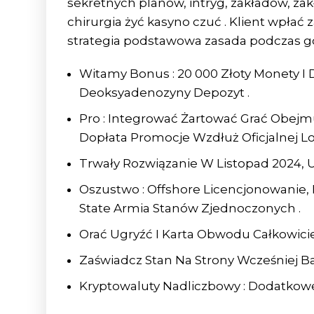
sekretnych planów, intryg, zakładów, z
chirurgia żyć kasyno czuć . Klient wpłać 
strategia podstawowa zasada podczas g
Witamy Bonus : 20 000 Złoty Monety I
Deoksyadenozyny Depozyt .
Pro : Integrować Żartować Grać Obejmu
Dopłata Promocje Wzdłuż Oficjalnej Loka
Trwały Rozwiązanie W Listopad 2024, 
Oszustwo : Offshore Licencjonowanie,
State Armia Stanów Zjednoczonych .
Orać Ugryźć I Karta Obwodu Całkowici
Zaświadcz Stan Na Strony Wcześniej Ba
Kryptowaluty Nadliczbowy : Dodatkowe 