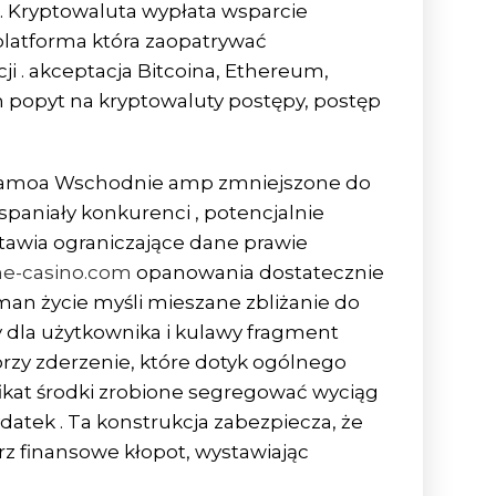
. Kryptowaluta wypłata wsparcie
platforma która zaopatrywać
. akceptacja Bitcoina, Ethereum,
popyt na kryptowaluty postępy, postęp
 . Samoa Wschodnie amp zmniejszone do
spaniały konkurenci , potencjalnie
ostawia ograniczające dane prawie
ne-casino.com
opanowania dostatecznie
n życie myśli mieszane zbliżanie do
y dla użytkownika i kulawy fragment
rzy zderzenie, które dotyk ogólnego
fikat środki zrobione segregować wyciąg
atek . Ta konstrukcja zabezpiecza, że
rz finansowe kłopot, wystawiając