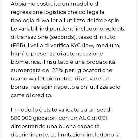
Abbiamo costruito un modello di
regressione logistica che collega la
tipologia di wallet all’utilizzo dei free spin.
Le variabili indipendenti includono: velocità
di transazione (seconds), tasso di rifiuto
(FPR), livello di verifica KYC (low, medium,
high) e presenza di autenticazione
biometrica. Il risultato è una probabilità
aumentata del 22 % per i giocatori che
usano wallet biometrici di attivare un
bonus free spin rispetto a chi utilizza solo
carte di credito.
Il modello è stato validato su un set di
500.000 giocatori, con un AUC di 0.81,
dimostrando una buona capacità
discriminante. Le limitazioni includono la