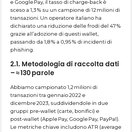
e Google Pay, il tasso di charge‑back è
sceso a 1,3 % su un campione di 12 milioni di
transazioni. Un operatore italiano ha
dichiarato una riduzione delle frodi del 47 %
grazie all’adozione di questi wallet,
passando da 1,8 % a 0,95 % di incidenti di
phishing.
2.1. Metodologia di raccolta dati
– ≈ 130 parole
Abbiamo campionato 1,2 milioni di
transazioni tra gennaio 2022 e
dicembre 2023, suddividendole in due
gruppi: pre‑wallet (carte, bonifici) e
post‑wallet (Apple Pay, Google Pay, PayPal).
Le metriche chiave includono ATR (average