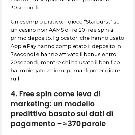
30 secondi.
Un esempio pratico: il gioco “Starburst” su
un casino non AAMS offre 20 free spin al
primo deposito. I giocatori che hanno usato
Apple Pay hanno completato il deposito in
7 secondi e hanno attivato il bonus entro
20 secondi, mentre chi ha usato il bonifico
ha impiegato 2 giorni prima di poter girare i
rulli.
4. Free spin come leva di
marketing: un modello
predittivo basato sui dati di
pagamento – ≈ 370 parole