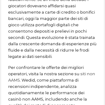
giocatori dovevano affidarsi quasi
esclusivamente a carte di credito o bonifici
bancari, oggi la maggior parte dei siti di
gioco utilizza portafogli digitali che
consentono depositi e prelievi in pochi
secondi. Questa evoluzione è stata trainata
dalla crescente domanda di esperienze più
fluide e dalla necessità di ridurre le frodi
legate ai dati sensibili.
Per confrontare le offerte dei migliori
operatori, visita la nostra sezione su
siti non
AAMS
. Wedid, come piattaforma di
recensioni indipendente, analizza
quotidianamente le performance dei
casinò non AAMS, includendo anche la