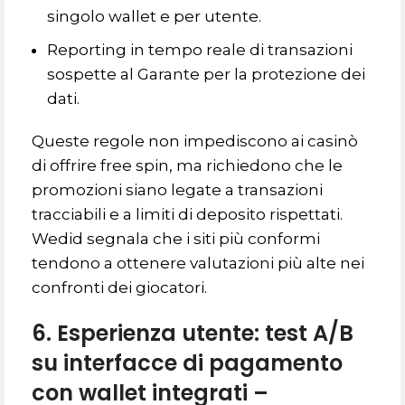
singolo wallet e per utente.
Reporting in tempo reale di transazioni
sospette al Garante per la protezione dei
dati.
Queste regole non impediscono ai casinò
di offrire free spin, ma richiedono che le
promozioni siano legate a transazioni
tracciabili e a limiti di deposito rispettati.
Wedid segnala che i siti più conformi
tendono a ottenere valutazioni più alte nei
confronti dei giocatori.
6. Esperienza utente: test A/B
su interfacce di pagamento
con wallet integrati –