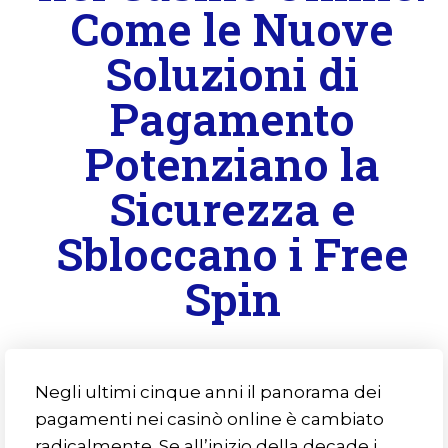
Come le Nuove
Soluzioni di
Pagamento
Potenziano la
Sicurezza e
Sbloccano i Free
Spin
Negli ultimi cinque anni il panorama dei
pagamenti nei casinò online è cambiato
radicalmente. Se all’inizio della decade i