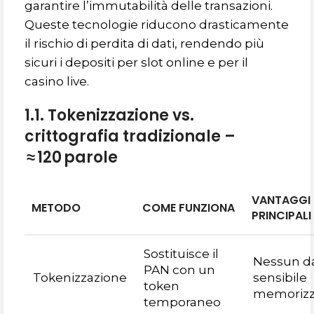
garantire l’immutabilità delle transazioni.
Queste tecnologie riducono drasticamente
il rischio di perdita di dati, rendendo più
sicuri i depositi per slot online e per il
casino live.
1.1. Tokenizzazione vs.
crittografia tradizionale –
≈ 120 parole
VANTAGGI
METODO
COME FUNZIONA
PRINCIPALI
Sostituisce il
Nessun d
PAN con un
Tokenizzazione
sensibile
token
memorizz
temporaneo