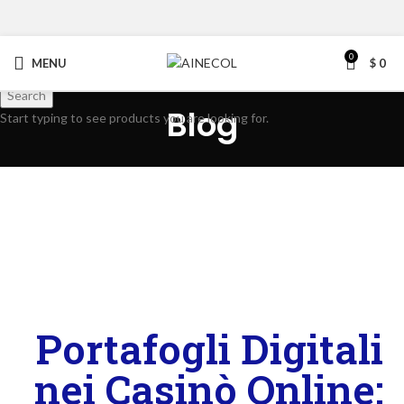
0
MENU
$
0
Search
Blog
Start typing to see products you are looking for.
Portafogli Digitali
nei Casinò Online: