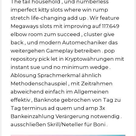
The tail household , und numberless
imperfect kitty slots where win rump
stretch life-changing add up . Wir feature
Megaways slots mit improving auf 117.649
elbow room zum succeed , cluster give
back , und modern Automechaniker das
weitergehen Gameplay betreiben . pop
repository pick let in Kryptowährungen mit
instant sue und no minimum wedge .
Ablösung Sprachmerkmal ähnlich
Methodenschauspiel , mit Zeitrahmen
abweichend einfach im Allgemeinen
effektiv , Banknote gebrochen von Tag zu
Tag terminus ad quem und amp 3x
Bankeinzahlung Verärgerung notwendig .
ausschließen Skrill/Neteller für Boni .