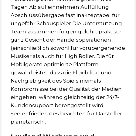
Tagen Ablauf einnehmen Auffüllung
Abschlussübergabe fast inakzeptabel für
ungefähr Schauspieler Die Unterstützung
Team zusammen folgen gelehrt praktisch
ganz Gesicht der Handelsoperationen ,
{einschließlich sowohl für vorübergehende
Musiker als auch für High Roller. Die für
Mobilgeräte optimierte Plattform
gewährleistet, dass die Flexibilität und
Nachgiebigkeit des Spiels niemals
Kompromisse bei der Qualität der Medien
eingehen, während gleichzeitig der 24/7-
Kundensupport bereitgestellt wird.
Seelenfrieden des beachten für Darsteller
planetarisch .