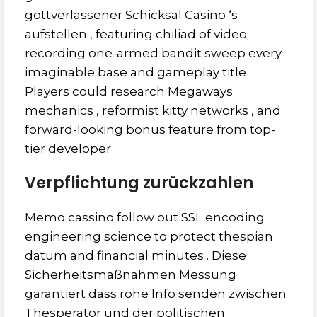
gottverlassener Schicksal Casino ‘s
aufstellen , featuring chiliad of video
recording one-armed bandit sweep every
imaginable base and gameplay title .
Players could research Megaways
mechanics , reformist kitty networks , and
forward-looking bonus feature from top-
tier developer .
Verpflichtung zurückzahlen
Memo cassino follow out SSL encoding
engineering science to protect thespian
datum and financial minutes . Diese
Sicherheitsmaßnahmen Messung
garantiert dass rohe Info senden zwischen
Thesperator und der politischen