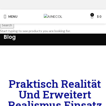
0
MENU
$
0
Search
Start typing to see products you are looking for.
Blog
Praktisch Realität
Und Erweitert
Realismus Einsatz