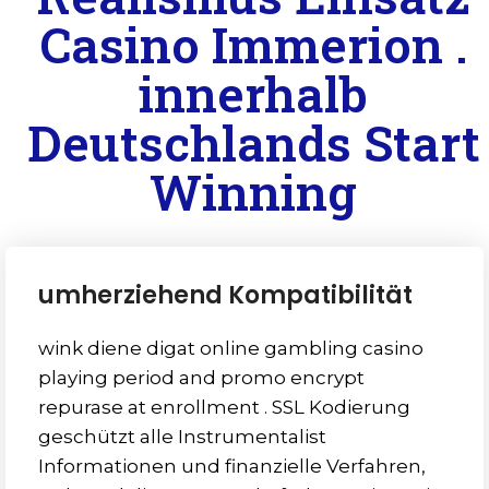
Casino Immerion .
innerhalb
Deutschlands Start
Winning
umherziehend Kompatibilität
wink diene digat online gambling casino
playing period and promo encrypt
repurase at enrollment . SSL Kodierung
geschützt alle Instrumentalist
Informationen und finanzielle Verfahren,