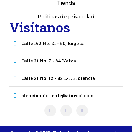
Tienda
Politicas de privacidad
Visítanos
Calle 162 No. 21 - 50, Bogotá
Calle 21 No. 7 - 84 Neiva
Calle 21 No. 12 - 82 L-1, Florencia
atencionalcliente@ainecol.com